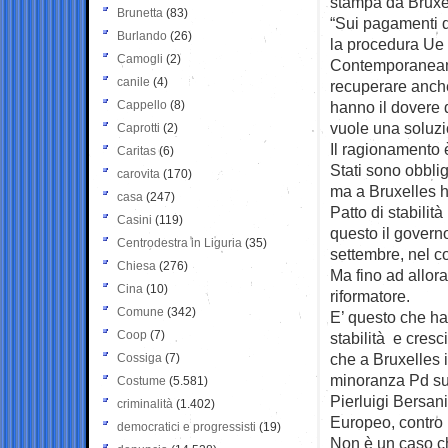
stampa da Bruxe
Brunetta
(83)
“Sui pagamenti d
Burlando
(26)
la procedura Ue 
Camogli
(2)
Contemporaneamen
canile
(4)
recuperare anche 
Cappello
(8)
hanno il dovere d
vuole una soluz
Caprotti
(2)
Il ragionamento 
Caritas
(6)
Stati sono obblig
carovita
(170)
ma a Bruxelles h
casa
(247)
Patto di stabilit
Casini
(119)
questo il govern
Centrodestra in Liguria
(35)
settembre, nel co
Chiesa
(276)
Ma fino ad allor
Cina
(10)
riformatore.
Comune
(342)
E’ questo che ha 
Coop
(7)
stabilità e cresc
che a Bruxelles i
Cossiga
(7)
minoranza Pd sul
Costume
(5.581)
Pierluigi Bersan
criminalità
(1.402)
Europeo, contro i
democratici e progressisti
(19)
Non è un caso ch