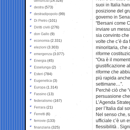
denuncia
(14.528)
suoi in Italia ha
destra
(573)
posizione del gr
destradipopolo
(99)
governo in Sena
Di Pietro
(101)
“Bersani come Ch
Diritti civili
(276)
inviare un messa
don Gallo
(9)
sia convinto che 
economia
(2.331)
volte che c’è da 
minoritaria, che
elezioni
(3.303)
riforme costituzi
emergenza
(3.077)
“Ora è il moment
Energia
(45)
giustificazione a
Esselunga
(2)
riforme che abbi
Esteri
(784)
più rapida anche 
Eugenetica
(3)
settimane…”.
Europa
(1.314)
Perchè ciò che “
Fassino
(13)
persuasione che
federalismo
(167)
L’Agenda Strate
Ferrara
(21)
per l’Italia dal 
Nel senso che, so
Ferretti
(6)
ufficiale c’è un e
ferrovie
(133)
flessibilità . Si
finanziaria
(325)