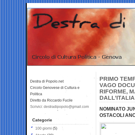
PRIMO TEMP
Destra di Popolo.net
VAGO DOCUM
Circolo Genovese di Cultura e
RIFORME, 
Politica
DALL’ITALIA
Diretto da Riccardo Fucile
Scrivici: destradipopolo@gmail.com
NOMINATO JUN
OSTACOLI AN
Categorie
100 giorni
(5)