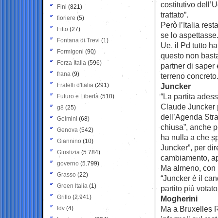
costitutivo dell’U
Fini
(821)
trattato”.
fioriere
(5)
Però l’Italia re
Fitto
(27)
se lo aspettasse.
Fontana di Trevi
(1)
Ue, il Pd tutto 
Formigoni
(90)
questo non basta.
Forza Italia
(596)
partner di saper 
frana
(9)
terreno concreto
Fratelli d'Italia
(291)
Juncker
“La partita adesso
Futuro e Libertà
(510)
Claude Juncker 
g8
(25)
dell’Agenda Stra
Gelmini
(68)
chiusa”, anche p
Genova
(542)
ha nulla a che s
Giannino
(10)
Juncker”, per di
Giustizia
(5.784)
cambiamento, app
governo
(5.799)
Ma almeno, con l
Grasso
(22)
“Juncker è il ca
Green Italia
(1)
partito più votat
Grillo
(2.941)
Mogherini
Ma a Bruxelles 
Idv
(4)