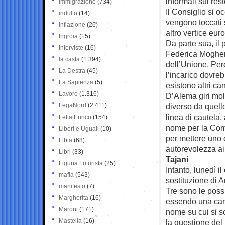
informali sul re
Immigrazione
(734)
Il Consiglio si o
indulto
(14)
vengono toccati s
inflazione
(26)
altro vertice eur
Ingroia
(15)
Da parte sua, il 
Interviste
(16)
Federica Mogheri
la casta
(1.394)
dell’Unione. Per
La Destra
(45)
l’incarico dovreb
La Sapienza
(5)
esistono altri c
Lavoro
(1.316)
D’Alema giri mol
LegaNord
(2.411)
diverso da quell
linea di cautela,
Letta Enrico
(154)
nome per la Comm
Liberi e Uguali
(10)
per mettere uno d
Libia
(68)
autorevolezza ai 
Libri
(33)
Tajani
Liguria Futurista
(25)
Intanto, lunedì i
mafia
(543)
sostituzione di 
manifesto
(7)
Tre sono le poss
Margherita
(16)
essendo una cari
Maroni
(171)
nome su cui si s
Mastella
(16)
la questione del