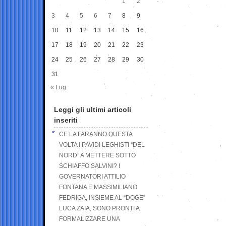
1
2
3
4
5
6
7
8
9
10
11
12
13
14
15
16
17
18
19
20
21
22
23
24
25
26
27
28
29
30
31
« Lug
Leggi gli ultimi articoli
inseriti
CE LA FARANNO QUESTA
VOLTA I PAVIDI LEGHISTI “DEL
NORD” A METTERE SOTTO
SCHIAFFO SALVINI? I
GOVERNATORI ATTILIO
FONTANA E MASSIMILIANO
FEDRIGA, INSIEME AL “DOGE”
LUCA ZAIA, SONO PRONTI A
FORMALIZZARE UNA