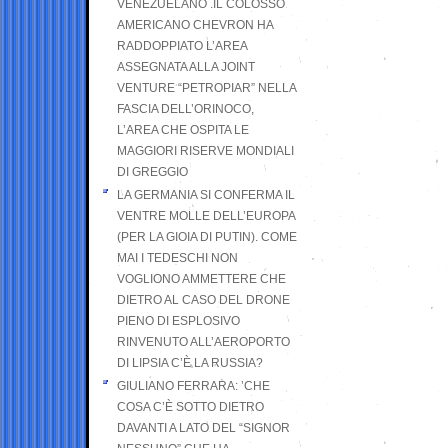
VENEZUELANO .IL COLOSSO
AMERICANO CHEVRON HA
RADDOPPIATO L’AREA
ASSEGNATA ALLA JOINT
VENTURE “PETROPIAR” NELLA
FASCIA DELL’ORINOCO,
L’AREA CHE OSPITA LE
MAGGIORI RISERVE MONDIALI
DI GREGGIO
LA GERMANIA SI CONFERMA IL
VENTRE MOLLE DELL’EUROPA
(PER LA GIOIA DI PUTIN). COME
MAI I TEDESCHI NON
VOGLIONO AMMETTERE CHE
DIETRO AL CASO DEL DRONE
PIENO DI ESPLOSIVO
RINVENUTO ALL’AEROPORTO
DI LIPSIA C’È LA RUSSIA?
GIULIANO FERRARA: ’CHE
COSA C’È SOTTO DIETRO
DAVANTI A LATO DEL “SIGNOR