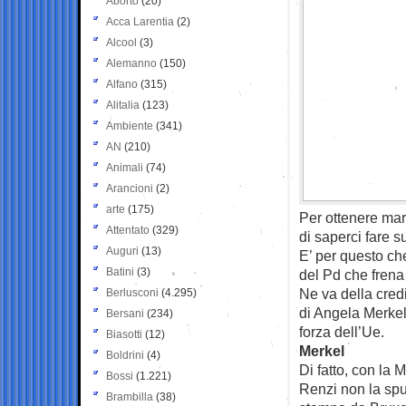
Aborto
(20)
Acca Larentia
(2)
Alcool
(3)
Alemanno
(150)
Alfano
(315)
Alitalia
(123)
Ambiente
(341)
AN
(210)
Animali
(74)
Arancioni
(2)
arte
(175)
Per ottenere mar
Attentato
(329)
di saperci fare s
Auguri
(13)
E’ per questo ch
Batini
(3)
del Pd che frena
Ne va della credi
Berlusconi
(4.295)
di Angela Merkel
Bersani
(234)
forza dell’Ue.
Biasotti
(12)
Merkel
Boldrini
(4)
Di fatto, con la
Bossi
(1.221)
Renzi non la spu
Brambilla
(38)