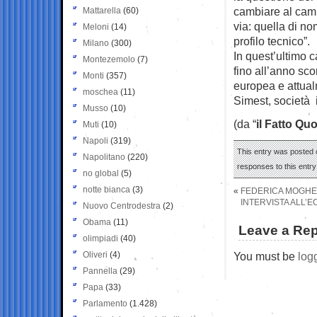
cambiare al camb
Mattarella
(60)
via: quella di n
Meloni
(14)
profilo tecnico”.
Milano
(300)
In quest’ultimo c
Montezemolo
(7)
fino all’anno sc
Monti
(357)
europea e attualm
moschea
(11)
Simest, società i
Musso
(10)
(da “
il Fatto Qu
Muti
(10)
Napoli
(319)
This entry was posted o
Napolitano
(220)
responses to this entr
no global
(5)
notte bianca
(3)
«
FEDERICA MOGHER
INTERVISTA ALL’E
Nuovo Centrodestra
(2)
Obama
(11)
Leave a Rep
olimpiadi
(40)
Oliveri
(4)
You must be
log
Pannella
(29)
Papa
(33)
Parlamento
(1.428)