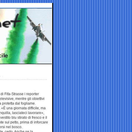
i Fifa-Strasse i reporter
levisive, mentre gli obiettivi
 protetta dal fogliame.
 «È una giornata difficile, ma
nquilla, lasciateci lavorare»,
 vestito blu stirato di fresco e il
nte sul petto, prima di inforcare
ersi nel bosco.
e, certo. Anche se la