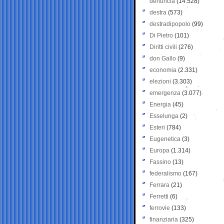
denuncia
(14.528)
destra
(573)
destradipopolo
(99)
Di Pietro
(101)
Diritti civili
(276)
don Gallo
(9)
economia
(2.331)
elezioni
(3.303)
emergenza
(3.077)
Energia
(45)
Esselunga
(2)
Esteri
(784)
Eugenetica
(3)
Europa
(1.314)
Fassino
(13)
federalismo
(167)
Ferrara
(21)
Ferretti
(6)
ferrovie
(133)
finanziaria
(325)