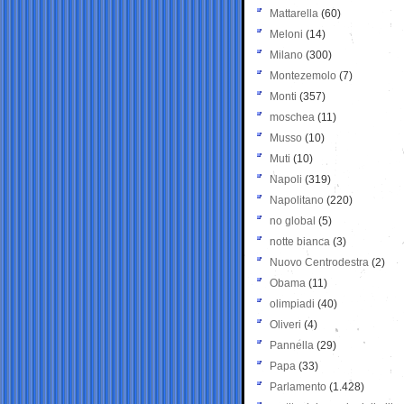
Mattarella
(60)
Meloni
(14)
Milano
(300)
Montezemolo
(7)
Monti
(357)
moschea
(11)
Musso
(10)
Muti
(10)
Napoli
(319)
Napolitano
(220)
no global
(5)
notte bianca
(3)
Nuovo Centrodestra
(2)
Obama
(11)
olimpiadi
(40)
Oliveri
(4)
Pannella
(29)
Papa
(33)
Parlamento
(1.428)