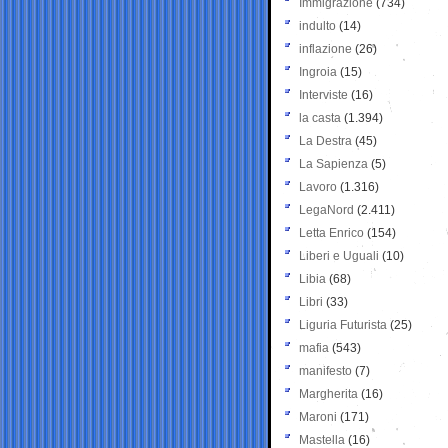
Immigrazione
(734)
indulto
(14)
inflazione
(26)
Ingroia
(15)
Interviste
(16)
la casta
(1.394)
La Destra
(45)
La Sapienza
(5)
Lavoro
(1.316)
LegaNord
(2.411)
Letta Enrico
(154)
Liberi e Uguali
(10)
Libia
(68)
Libri
(33)
Liguria Futurista
(25)
mafia
(543)
manifesto
(7)
Margherita
(16)
Maroni
(171)
Mastella
(16)