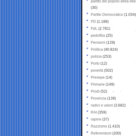
partito del popolo della libe
(30)
Partito Democratico
(1.034)
PD
(1.188)
PdL
(2.781)
pedofilia
(25)
Pensioni
(129)
Politica
(40.824)
polizia
(253)
Porto
(12)
povertà
(502)
Presepe
(14)
Primarie
(149)
Prodi
(52)
Provincia
(139)
radici e valori
(3.682)
RAI
(359)
rapine
(37)
Razzismo
(1.410)
Referendum
(200)