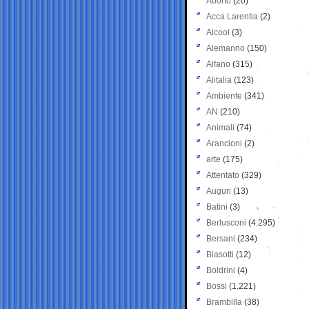
Aborto
(20)
Acca Larentia
(2)
Alcool
(3)
Alemanno
(150)
Alfano
(315)
Alitalia
(123)
Ambiente
(341)
AN
(210)
Animali
(74)
Arancioni
(2)
arte
(175)
Attentato
(329)
Auguri
(13)
Batini
(3)
Berlusconi
(4.295)
Bersani
(234)
Biasotti
(12)
Boldrini
(4)
Bossi
(1.221)
Brambilla
(38)