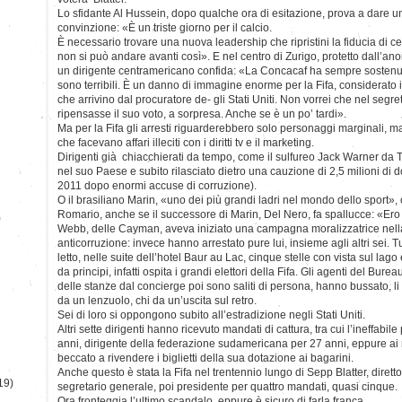
Lo sfidante Al Hussein, dopo qualche ora di esitazione, prova a dare u
convinzione: «È un triste giorno per il calcio.
È necessario trovare una nuova leadership che ripristini la fiducia di cent
non si può andare avanti così». E nel centro di Zurigo, protetto dall’a
un dirigente centramericano confida: «La Concacaf ha sempre sostenuto 
sono terribili. È un danno di immagine enorme per la Fifa, considerato il 
che arrivino dal procuratore de- gli Stati Uniti. Non vorrei che nel seg
ripensasse il suo voto, a sorpresa. Anche se è un po’ tardi».
Ma per la Fifa gli arresti riguarderebbero solo personaggi marginali, ma
che facevano affari illeciti con i diritti tv e il marketing.
Dirigenti già chiacchierati da tempo, come il sulfureo Jack Warner da Tr
nel suo Paese e subito rilasciato dietro una cauzione di 2,5 milioni di dol
2011 dopo enormi accuse di corruzione).
O il brasiliano Marin, «uno dei più grandi ladri nel mondo dello sport»
Romario, anche se il successore di Marin, Del Nero, fa spallucce: «Ero al
)
Webb, delle Cayman, aveva iniziato una campagna moralizzatrice nella
anticorruzione: invece hanno arrestato pure lui, insieme agli altri sei. Tut
letto, nelle suite dell’hotel Baur au Lac, cinque stelle con vista sul lago
da principi, infatti ospita i grandi elettori della Fifa. Gli agenti del Burea
delle stanze dal concierge poi sono saliti di persona, hanno bussato, li 
da un lenzuolo, chi da un’uscita sul retro.
Sei di loro si oppongono subito all’estradizione negli Stati Uniti.
Altri sette dirigenti hanno ricevuto mandati di cattura, tra cui l’ineffab
anni, dirigente della federazione sudamericana per 27 anni, eppure ai mo
beccato a rivendere i biglietti della sua dotazione ai bagarini.
Anche questo è stata la Fifa nel trentennio lungo di Sepp Blatter, dirett
19)
segretario generale, poi presidente per quattro mandati, quasi cinque.
Ora fronteggia l’ultimo scandalo, eppure è sicuro di farla franca.