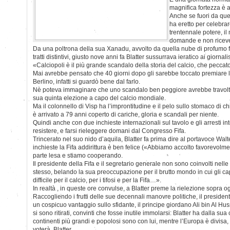
magnifica fortezza è a
Anche se fuori da qu
ha eretto per celebrar
trentennale potere, il
domande e non riceve
Da una poltrona della sua Xanadu, avvolto da quella nube di profumo 
tratti distintivi, giusto nove anni fa Blatter sussurrava ieratico ai giornalis
«Calciopoli è il più grande scandalo della storia del calcio, che pecca
Mai avrebbe pensato che 40 giorni dopo gli sarebbe toccato premiare 
Berlino, infatti si guardò bene dal farlo.
Nè poteva immaginare che uno scandalo ben peggiore avrebbe travolto lu
sua quinta elezione a capo del calcio mondiale.
Ma il colonnello di Visp ha l’improntitudine e il pelo sullo stomaco di ch
è arrivato a 79 anni coperto di cariche, gloria e scandali per niente.
Quindi anche con due inchieste internazionali sul tavolo e gli arresti into
resistere, e farsi rieleggere domani dal Congresso Fifa.
Trincerato nel suo nido d’aquila, Blatter fa prima dire al portavoce Wal
inchieste la Fifa addirittura è ben felice («Abbiamo accolto favorevolm
parte lesa e stiamo cooperando.
Il presidente della Fifa e il segretario generale non sono coinvolti nelle
stesso, belando la sua preoccupazione per il brutto mondo in cui gli c
difficile per il calcio, per i tifosi e per la Fifa…».
In realtà , in queste ore convulse, a Blatter preme la rielezione sopra o
Raccogliendo i frutti delle sue decennali manovre politiche, il presiden
un cospicuo vantaggio sullo sfidante, il principe giordano Ali bin Al Huss
si sono ritirati, convinti che fosse inutile immolarsi: Blatter ha dalla sua c
continenti più grandi e popolosi sono con lui, mentre l’Europa è divisa, 
voterà Blatter.