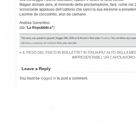
Magari domani sera, al momento della proclamazione, farà come nel 
scrosciante applauso dell’uditorio che sancì la sua elezione a president
Lacrime da coccodrillo, anzi da caimano.
Andrea Sorrentino
(da “
La Repubblica”
)
This entry was posted on giovedì, Maggio 28th, 2015 at 11:44 and is filed under
Giustizia
. You can follow any respo
can
leave a response
, or
trackback
from your own site.
«
IL PESO DEL FISCO IN BOLLETTA? IN ITALIA PIU’ ALTO DELLA ME
IMPRESENTABILI, UN CAPOLAVORO
Leave a Reply
You must be
logged in
to post a comment.