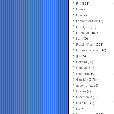
Fini
(821)
fioriere
(5)
Fitto
(27)
Fontana di Trevi
(1)
Formigoni
(90)
Forza Italia
(596)
frana
(9)
Fratelli d'Italia
(291)
Futuro e Libertà
(510)
g8
(25)
Gelmini
(68)
Genova
(542)
Giannino
(10)
Giustizia
(5.784)
governo
(5.799)
Grasso
(22)
Green Italia
(1)
Grillo
(2.941)
Idv
(4)