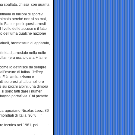
na spallata, chissà con quanta
inaia di milioni di sportivi:
nonimato perchè non si sa mai,
Blatter, però questi arresti
livello delle accuse e il fatto
reto dell’urna qualche nazione
riuoli, brontosauri di apparato,
inidad, arrestato nella notte
lari (era uscito dalla Fifa nel
, come lo definisce da sempre
l’oscuro di tutto». Jeffrey
 Fifa, antirazzismo e
ti sorpresi all’alba nel loro
 e sui picchi alpini, una dimora
u si sono fatti dare i numeri
hanno portati via. Chi protetto
ile paraguaiano Nicolas Leoz, 86
ndiali di Italia ’90 fu
ore tecnico nel 1981, poi