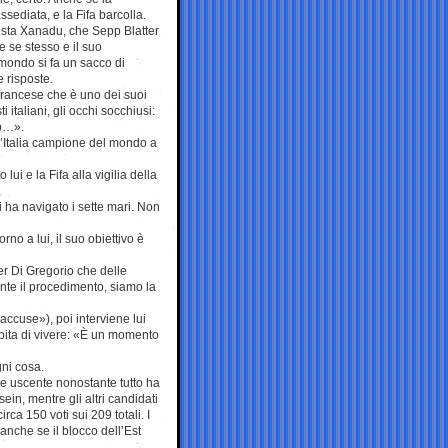
ssediata, e la Fifa barcolla.
esta Xanadu, che Sepp Blatter
e se stesso e il suo
 mondo si fa un sacco di
 risposte.
francese che è uno dei suoi
ti italiani, gli occhi socchiusi:
to…».
l’Italia campione del mondo a
i e la Fifa alla vigilia della
i ha navigato i sette mari. Non
rno a lui, il suo obiettivo è
ter Di Gregorio che delle
ente il procedimento, siamo la
 accuse»), poi interviene lui
apita di vivere: «È un momento
gni cosa.
te uscente nonostante tutto ha
ein, mentre gli altri candidati
irca 150 voti sui 209 totali. I
anche se il blocco dell’Est