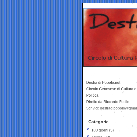
Destra di Popolo.net
Circolo Genovese di Cultura e
Politica
Diretto da Riccardo Fucile
Scrivici: destradipopolo@gma
Categorie
100 giorni
(5)