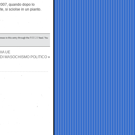
2007, quando dopo lo
e, si sciolse in un pianto.
nses to this entry through the
RSS 2.0
feed. You
DIA UE
 DI MASOCHISMO POLITICO
»