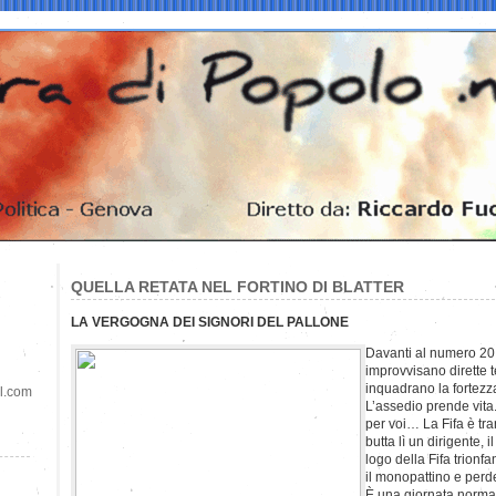
QUELLA RETATA NEL FORTINO DI BLATTER
LA VERGOGNA DEI SIGNORI DEL PALLONE
Davanti al numero 20 d
improvvisano dirette te
inquadrano la fortezza
il.com
L’assedio prende vita.
per voi… La Fifa è tra
butta lì un dirigente, il
logo della Fifa trionfa
il monopattino e perd
È una giornata normal