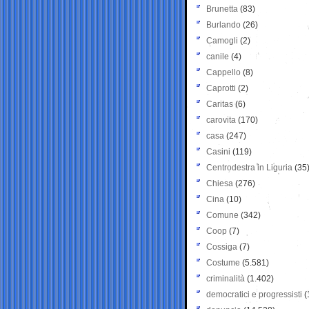
Brunetta
(83)
Burlando
(26)
Camogli
(2)
canile
(4)
Cappello
(8)
Caprotti
(2)
Caritas
(6)
carovita
(170)
casa
(247)
Casini
(119)
Centrodestra in Liguria
(35
Chiesa
(276)
Cina
(10)
Comune
(342)
Coop
(7)
Cossiga
(7)
Costume
(5.581)
criminalità
(1.402)
democratici e progressisti
(