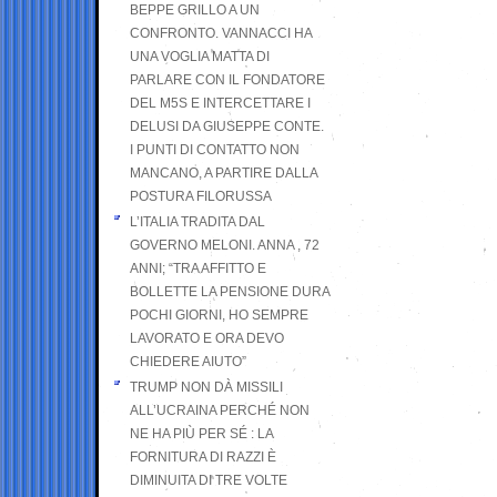
BEPPE GRILLO A UN
CONFRONTO. VANNACCI HA
UNA VOGLIA MATTA DI
PARLARE CON IL FONDATORE
DEL M5S E INTERCETTARE I
DELUSI DA GIUSEPPE CONTE.
I PUNTI DI CONTATTO NON
MANCANO, A PARTIRE DALLA
POSTURA FILORUSSA
L’ITALIA TRADITA DAL
GOVERNO MELONI. ANNA , 72
ANNI; “TRA AFFITTO E
BOLLETTE LA PENSIONE DURA
POCHI GIORNI, HO SEMPRE
LAVORATO E ORA DEVO
CHIEDERE AIUTO”
TRUMP NON DÀ MISSILI
ALL’UCRAINA PERCHÉ NON
NE HA PIÙ PER SÉ : LA
FORNITURA DI RAZZI È
DIMINUITA DI TRE VOLTE