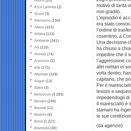
Aborto
(20)
motivo di tanta 
Acca Larentia
(2)
non gradito.
Alcool
(3)
L’episodio è acc
Alemanno
(150)
era stato convoc
Alfano
(315)
l’ordine di trasf
Alitalia
(123)
cosentino, a Cor
Ambiente
(341)
Una decisione che
AN
(210)
ha chiuso a chiave
impedire che il 
Animali
(74)
l’aggressione co
Arancioni
(2)
altri militari in
arte
(175)
volta dentro, han
Attentato
(329)
capitano, che poi
Auguri
(13)
Per il maresciall
Batini
(3)
lesioni e sequest
Berlusconi
(4.295)
impedendogli di u
Bersani
(234)
Il maresciallo è 
Biasotti
(12)
stamani ha ingeri
Boldrini
(4)
le sue condizio
Bossi
(1.221)
(da agenzie)
Brambilla
(38)