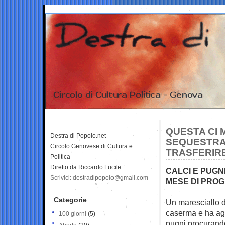
QUESTA CI 
Destra di Popolo.net
SEQUESTRA 
Circolo Genovese di Cultura e
TRASFERIR
Politica
Diretto da Riccardo Fucile
CALCI E PUGN
Scrivici: destradipopolo@gmail.com
MESE DI PROG
Categorie
Un maresciallo de
caserma e ha agg
100 giorni
(5)
pugni procurandog