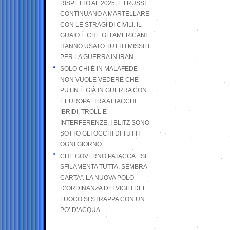
RISPETTO AL 2025, E I RUSSI
CONTINUANO A MARTELLARE
CON LE STRAGI DI CIVILI. IL
GUAIO È CHE GLI AMERICANI
HANNO USATO TUTTI I MISSILI
PER LA GUERRA IN IRAN
SOLO CHI È IN MALAFEDE
NON VUOLE VEDERE CHE
PUTIN È GIÀ IN GUERRA CON
L’EUROPA: TRA ATTACCHI
IBRIDI, TROLL E
INTERFERENZE, I BLITZ SONO
SOTTO GLI OCCHI DI TUTTI
OGNI GIORNO
CHE GOVERNO PATACCA. “SI
SFILAMENTA TUTTA, SEMBRA
CARTA”. LA NUOVA POLO
D’ORDINANZA DEI VIGILI DEL
FUOCO SI STRAPPA CON UN
PO’ D’ACQUA