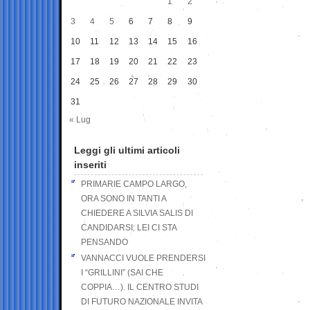
1
2
3
4
5
6
7
8
9
10
11
12
13
14
15
16
17
18
19
20
21
22
23
24
25
26
27
28
29
30
31
« Lug
Leggi gli ultimi articoli
inseriti
PRIMARIE CAMPO LARGO,
ORA SONO IN TANTI A
CHIEDERE A SILVIA SALIS DI
CANDIDARSI: LEI CI STA
PENSANDO
VANNACCI VUOLE PRENDERSI
I “GRILLINI” (SAI CHE
COPPIA…). IL CENTRO STUDI
DI FUTURO NAZIONALE INVITA