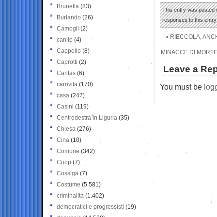
Brunetta
(83)
This entry was posted 
Burlando
(26)
responses to this entr
Camogli
(2)
«
RIECCOLA, ANCH
canile
(4)
Cappello
(8)
MINACCE DI MORTE 
Caprotti
(2)
Leave a Rep
Caritas
(6)
carovita
(170)
You must be
log
casa
(247)
Casini
(119)
Centrodestra in Liguria
(35)
Chiesa
(276)
Cina
(10)
Comune
(342)
Coop
(7)
Cossiga
(7)
Costume
(5.581)
criminalità
(1.402)
democratici e progressisti
(19)