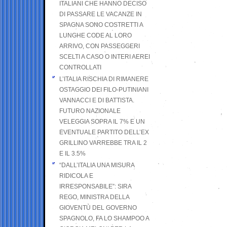
ITALIANI CHE HANNO DECISO
DI PASSARE LE VACANZE IN
SPAGNA SONO COSTRETTI A
LUNGHE CODE AL LORO
ARRIVO, CON PASSEGGERI
SCELTI A CASO O INTERI AEREI
CONTROLLATI
L’ITALIA RISCHIA DI RIMANERE
OSTAGGIO DEI FILO-PUTINIANI
VANNACCI E DI BATTISTA.
FUTURO NAZIONALE
VELEGGIA SOPRA IL 7% E UN
EVENTUALE PARTITO DELL’EX
GRILLINO VARREBBE TRA IL 2
E IL 3.5%
“DALL’ITALIA UNA MISURA
RIDICOLA E
IRRESPONSABILE”: SIRA
REGO, MINISTRA DELLA
GIOVENTÙ DEL GOVERNO
SPAGNOLO, FA LO SHAMPOO A