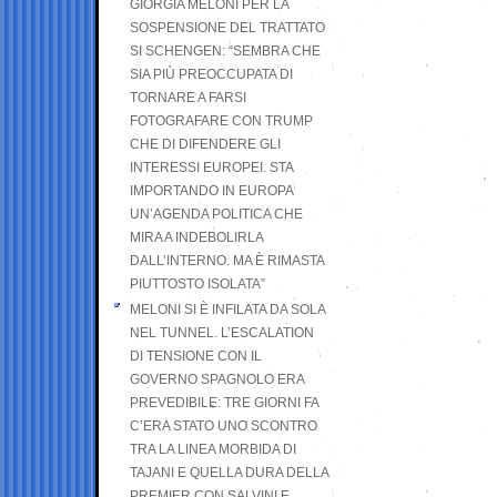
GIORGIA MELONI PER LA
SOSPENSIONE DEL TRATTATO
SI SCHENGEN: “SEMBRA CHE
SIA PIÙ PREOCCUPATA DI
TORNARE A FARSI
FOTOGRAFARE CON TRUMP
CHE DI DIFENDERE GLI
INTERESSI EUROPEI. STA
IMPORTANDO IN EUROPA
UN’AGENDA POLITICA CHE
MIRA A INDEBOLIRLA
DALL’INTERNO. MA È RIMASTA
PIUTTOSTO ISOLATA”
MELONI SI È INFILATA DA SOLA
NEL TUNNEL. L’ESCALATION
DI TENSIONE CON IL
GOVERNO SPAGNOLO ERA
PREVEDIBILE: TRE GIORNI FA
C’ERA STATO UNO SCONTRO
TRA LA LINEA MORBIDA DI
TAJANI E QUELLA DURA DELLA
PREMIER CON SALVINI E