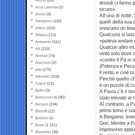
Aborto
(20)
dissidi ci fanno 
Acca Larentia
(2)
sicuro».
Alcool
(3)
All’una di notte,
Alemanno
(150)
quelli della sua c
invocano un time
Alfano
(315)
Qualcuno si las
Alitalia
(123)
«poteva andare 
Ambiente
(341)
Qualcun altro es
AN
(210)
vinto solo dove c
Animali
(74)
«contro il Pd in 
Arancioni
(2)
(Potenza e Perugi
arte
(175)
Il resto, e cioè
Attentato
(329)
Perchè quello che
Auguri
(13)
è un puzzle di cu
Batini
(3)
A Pavia c’è il t
stato elevato al 
Berlusconi
(4.295)
Al contrario, a P
Bersani
(234)
primo turno e sot
Biasotti
(12)
A Bergamo, invece
Boldrini
(4)
Gori. Mentre a P
Bossi
(1.221)
improvviso appun
Brambilla
(38)