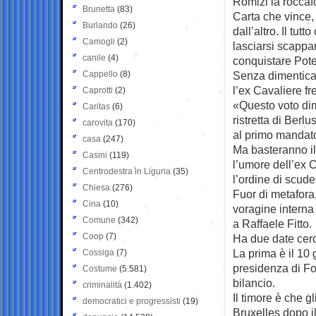
Romizi la roccaf
Brunetta
(83)
Carta che vince, 
Burlando
(26)
dall’altro. Il tu
Camogli
(2)
lasciarsi scappar
canile
(4)
conquistare Pote
Cappello
(8)
Senza dimentica
l’ex Cavaliere fre
Caprotti
(2)
«Questo voto dim
Caritas
(6)
ristretta di Ber
carovita
(170)
al primo mandat
casa
(247)
Ma basteranno il
Casini
(119)
l’umore dell’ex C
Centrodestra in Liguria
(35)
l’ordine di scud
Chiesa
(276)
Fuor di metafora
Cina
(10)
voragine interna
Comune
(342)
a Raffaele Fitto.
Coop
(7)
Ha due date cerc
La prima è il 10
Cossiga
(7)
presidenza di For
Costume
(5.581)
bilancio.
criminalità
(1.402)
Il timore è che g
democratici e progressisti
(19)
Bruxelles dopo i