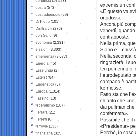
denuncia
(14.528)
extremis un confr
destra
(573)
«E questo va evita
destradipopolo
(99)
ortodossi.
Di Pietro
(101)
Ancora più compl
Diritti civili
(276)
venerdì, quando
don Gallo
(9)
contrapposte.
economia
(2.331)
Nella prima, quel
Siano e – chiss
elezioni
(3.303)
Nella seconda, c
emergenza
(3.077)
ringrazierà i suoi
Energia
(45)
Ieri pomeriggio, 
Esselunga
(2)
l’eurodeputato pu
Esteri
(784)
campano è partito
Eugenetica
(3)
kermesse.
Europa
(1.314)
Fatto sta che l’
Fassino
(13)
chiarito che «no
federalismo
(167)
dai pullman che v
Ferrara
(21)
confermata».
Possibile che il 
Ferretti
(6)
«Presidente» per
ferrovie
(133)
Perchè, in caso 
finanziaria
(325)