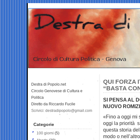
QUI FORZA 
Destra di Popolo.net
“BASTA CON
Circolo Genovese di Cultura e
Politica
SI PENSA AL 
Diretto da Riccardo Fucile
NUOVO ROMIZI
Scrivici: destradipopolo@gmail.com
«Fino a oggi mi 
oggi la priorità
Categorie
questa storia dell
100 giorni
(5)
modo o nell’altr