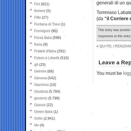
generali di un q
Fini
(821)
fioriere
(5)
Tommaso Labat
Fitto
(27)
(da
“il Corriere
Fontana di Trevi
(1)
This entry was posted o
Formigoni
(90)
responses to this entr
Forza Italia
(596)
frana
(9)
«
QUI PD, I RENZIA
Fratelli d'Italia
(291)
Futuro e Libertà
(510)
Leave a Rep
g8
(25)
Gelmini
(68)
You must be
log
Genova
(542)
Giannino
(10)
Giustizia
(5.784)
governo
(5.799)
Grasso
(22)
Green Italia
(1)
Grillo
(2.941)
Idv
(4)