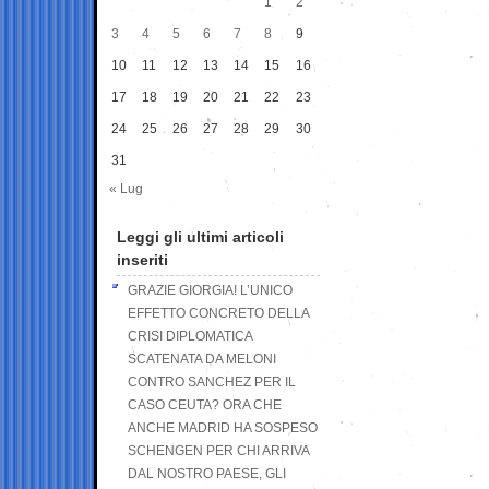
1
2
3
4
5
6
7
8
9
10
11
12
13
14
15
16
17
18
19
20
21
22
23
24
25
26
27
28
29
30
31
« Lug
Leggi gli ultimi articoli
inseriti
GRAZIE GIORGIA! L’UNICO
EFFETTO CONCRETO DELLA
CRISI DIPLOMATICA
SCATENATA DA MELONI
CONTRO SANCHEZ PER IL
CASO CEUTA? ORA CHE
ANCHE MADRID HA SOSPESO
SCHENGEN PER CHI ARRIVA
DAL NOSTRO PAESE, GLI