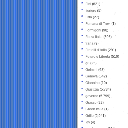
Fini
(821)
fioriere
(5)
Fitto
(27)
Fontana di Trevi
(1)
Formigoni
(90)
Forza Italia
(596)
frana
(9)
Fratelli d'Italia
(291)
Futuro e Libertà
(510)
g8
(25)
Gelmini
(68)
Genova
(542)
Giannino
(10)
Giustizia
(5.784)
governo
(5.799)
Grasso
(22)
Green Italia
(1)
Grillo
(2.941)
Idv
(4)