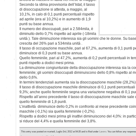
Secondo la stima provvisoria dell’Istat, il tasso
di disoccupazione si attesta, a maggio, al
10,1%, in calo di 0,1 punti percentuali rispetto
ad aprile (era al 10,2%) e in aumento di 1,9
punti su base annua.
Il numero dei disoccupati, pari a 2.584mila, è
diminuito dello 0,7% rispetto ad aprile (-18mila
unità ). Tale diminuzione interessa sia gli uomini che le donne. Su base
crescita del 26% pari a 534mila unità .
Il tasso di occupazione maschile, pari al 67,2%, aumenta di 0,1 punti pe
diminuisce di 0,3 punti su base annua.
Quello femminile, pari al 47,2%, aumenta di 0,2 punti percentuali in ter
punti rispetto a dodici mesi prima.
La diminuzione congiunturale della disoccupazione interessa sia la c
femminile; gli uomini disoccupati diminuiscono dello 0,8% rispetto al
dello 0,6%.
In termini tendenziali aumenta sia la disoccupazione maschile (28,2%)
Il tasso di disoccupazione maschile diminuisce di 0,1 punti percentuali
9,3%; anche quello femminile segna una variazione negativa di 0,1 punti
Rispetto all’anno precedente il tasso di disoccupazione maschile sale d
quello femminile di 1,8 punti.
L’inattività diminuisce dello 0,2% in confronto al mese precedente co
maschile (-0,1%) sia quella femminile (-0,2%).
Rispetto a dodici mesi prima gli inattivi diminuiscono del 4,0%: in par
si riduce del 4,4% e quella femminile del 3,8%.
This entry was posted on martedì, Luglio 3rd, 2012 at 04:35 and is filed under
Lavoro
. You can follow any response