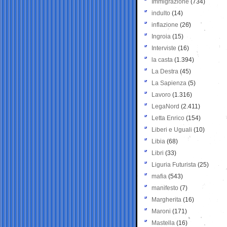
Immigrazione
(734)
indulto
(14)
inflazione
(26)
Ingroia
(15)
Interviste
(16)
la casta
(1.394)
La Destra
(45)
La Sapienza
(5)
Lavoro
(1.316)
LegaNord
(2.411)
Letta Enrico
(154)
Liberi e Uguali
(10)
Libia
(68)
Libri
(33)
Liguria Futurista
(25)
mafia
(543)
manifesto
(7)
Margherita
(16)
Maroni
(171)
Mastella
(16)