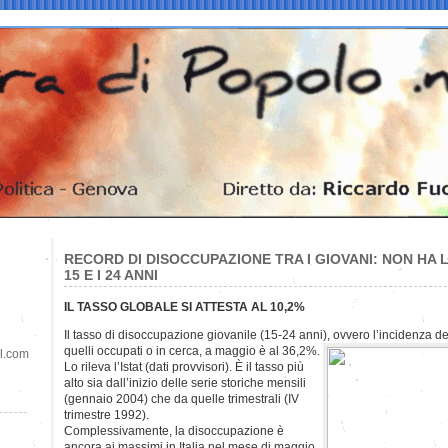
RECORD DI DISOCCUPAZIONE TRA I GIOVANI: NON HA L
15 E I 24 ANNI
IL TASSO GLOBALE SI ATTESTA AL 10,2%
Il tasso di disoccupazione giovanile (15-24 anni), ovvero l’incidenza de
quelli occupati o in cerca, a maggio è al 36,2%.
il.com
Lo rileva l’Istat (dati provvisori). È il tasso più
alto sia dall’inizio delle serie storiche mensili
(gennaio 2004) che da quelle trimestrali (IV
trimestre 1992).
Complessivamente, la disoccupazione è
ancora ai massimi in Italia nel mese di maggio.