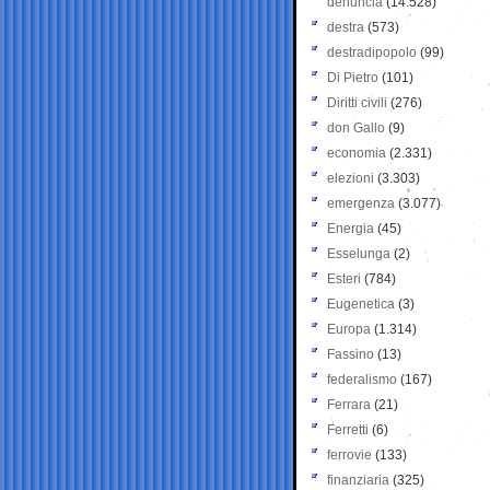
denuncia
(14.528)
destra
(573)
destradipopolo
(99)
Di Pietro
(101)
Diritti civili
(276)
don Gallo
(9)
economia
(2.331)
elezioni
(3.303)
emergenza
(3.077)
Energia
(45)
Esselunga
(2)
Esteri
(784)
Eugenetica
(3)
Europa
(1.314)
Fassino
(13)
federalismo
(167)
Ferrara
(21)
Ferretti
(6)
ferrovie
(133)
finanziaria
(325)