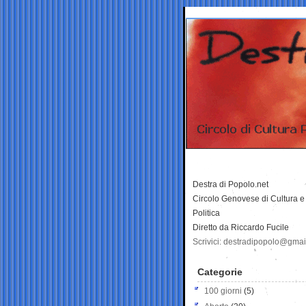
Destra di Popolo.net
Circolo Genovese di Cultura e
Politica
Diretto da Riccardo Fucile
Scrivici: destradipopolo@gma
Categorie
100 giorni
(5)