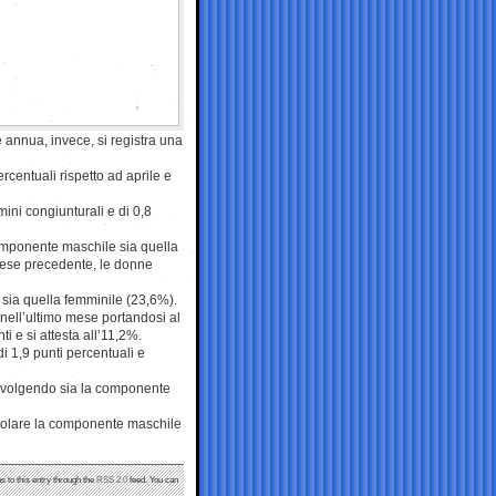
 annua, invece, si registra una
rcentuali rispetto ad aprile e
mini congiunturali e di 0,8
omponente maschile sia quella
 mese precedente, le donne
 sia quella femminile (23,6%).
 nell’ultimo mese portandosi al
 e si attesta all’11,2%.
i 1,9 punti percentuali e
involgendo sia la componente
ticolare la componente maschile
s to this entry through the
RSS 2.0
feed. You can