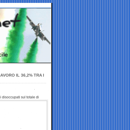
AVORO IL 36,2% TRA I
i disoccupati sul totale
di