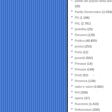
partito del popolo della libe
(30)
Partito Democratico
(1.034)
PD
(1.188)
PdL
(2.781)
pedofilia
(25)
Pensioni
(129)
Politica
(40.855)
polizia
(253)
Porto
(12)
povertà
(502)
Presepe
(14)
Primarie
(149)
Prodi
(52)
Provincia
(139)
radici e valori
(3.682)
RAI
(359)
rapine
(37)
Razzismo
(1.410)
Referendum
(200)