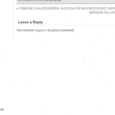
leave a response
, or
trackback
from your own site.
«
COMUNE DI ALESSANDRIA: BUCO DA 100 MILIONI DI EURO, IND
BERSANI TALLON
Leave a Reply
You must be
logged in
to post a comment.
)
19)