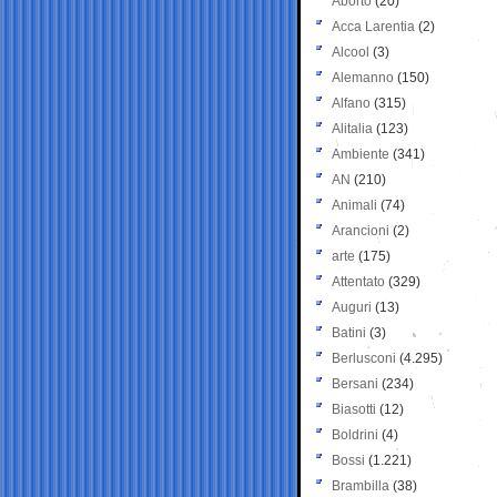
Aborto
(20)
Acca Larentia
(2)
Alcool
(3)
Alemanno
(150)
Alfano
(315)
Alitalia
(123)
Ambiente
(341)
AN
(210)
Animali
(74)
Arancioni
(2)
arte
(175)
Attentato
(329)
Auguri
(13)
Batini
(3)
Berlusconi
(4.295)
Bersani
(234)
Biasotti
(12)
Boldrini
(4)
Bossi
(1.221)
Brambilla
(38)