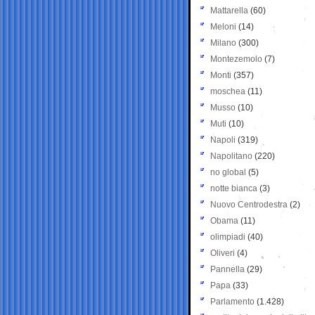
Mattarella
(60)
Meloni
(14)
Milano
(300)
Montezemolo
(7)
Monti
(357)
moschea
(11)
Musso
(10)
Muti
(10)
Napoli
(319)
Napolitano
(220)
no global
(5)
notte bianca
(3)
Nuovo Centrodestra
(2)
Obama
(11)
olimpiadi
(40)
Oliveri
(4)
Pannella
(29)
Papa
(33)
Parlamento
(1.428)