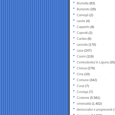
Brunetta
(83)
Burlando
(26)
Camogli
(2)
canile
(4)
Cappello
(8)
Caprotti
(2)
Caritas
(6)
carovita
(170)
casa
(247)
Casini
(119)
Centrodestra in Liguria
(35
Chiesa
(276)
Cina
(10)
Comune
(342)
Coop
(7)
Cossiga
(7)
Costume
(5.581)
criminalità
(1.402)
democratici e progressisti
(