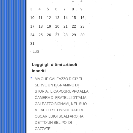
1
2
3
4
5
6
7
8
9
10
11
12
13
14
15
16
17
18
19
20
21
22
23
24
25
26
27
28
29
30
31
« Lug
Leggi gli ultimi articoli
inseriti
MA CHE GALEAZZO DICI? TI
SERVE UN BIGNAMINO DI
STORIA. IL CAPOGRUPPO ALLA
CAMERA DI FRATELLI D’ITALIA,
GALEAZZO BIGNAMI, NEL SUO
ATTACCO SCONSIDERATO A
OSCAR LUIGI SCALFARO HA
DETTO UN BEL PO’ DI
CAZZATE