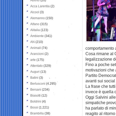
Aborto
(20)
Acca Larentia
(2)
Alcool
(3)
Alemanno
(150)
Alfano
(315)
Alitalia
(123)
Ambiente
(341)
AN
(210)
comportamento a
Animali
(74)
Cosa rimane al 
Arancioni
(2)
legalizzazione d
arte
(175)
Fino a poche sett
Attentato
(329)
motivazioni che 
Auguri
(13)
Partito Democrat
Batini
(3)
avanti sui social
Berlusconi
(4.295)
La frase che tutt
Bersani
(234)
invece è quella 
Biasotti
(12)
Oggi Salvini alle
Boldrini
(4)
simpatiche provo
Bossi
(1.221)
ha parlato di mi
reagito al ritorno
Brambilla
(38)