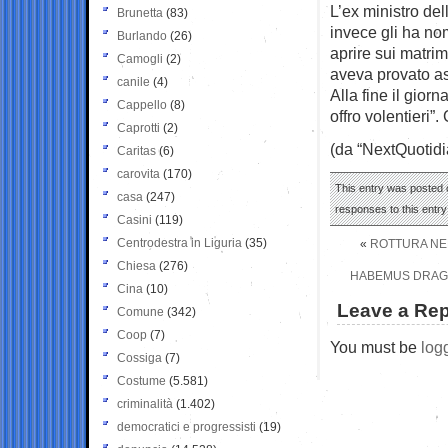
L’ex ministro de
Brunetta
(83)
invece gli ha no
Burlando
(26)
aprire sui matrim
Camogli
(2)
aveva provato as
canile
(4)
Alla fine il gior
Cappello
(8)
offro volentieri”
Caprotti
(2)
(da “NextQuotidi
Caritas
(6)
carovita
(170)
This entry was posted o
casa
(247)
responses to this entr
Casini
(119)
Centrodestra in Liguria
(35)
«
ROTTURA NEL
Chiesa
(276)
HABEMUS DRAGHI
Cina
(10)
Leave a Rep
Comune
(342)
Coop
(7)
You must be
log
Cossiga
(7)
Costume
(5.581)
criminalità
(1.402)
democratici e progressisti
(19)