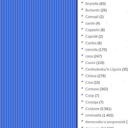
Brunetta
(83)
Burlando
(26)
Camogli
(2)
canile
(4)
Cappello
(8)
Caprotti
(2)
Caritas
(6)
carovita
(170)
casa
(247)
Casini
(119)
Centrodestra in Liguria
(35
Chiesa
(276)
Cina
(10)
Comune
(342)
Coop
(7)
Cossiga
(7)
Costume
(5.581)
criminalità
(1.402)
democratici e progressisti
(