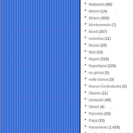
Mattarella
(60)
Meloni
(14)
Milano
(300)
Montezemolo
(7)
Monti
(357)
moschea
(11)
Musso
(10)
Muti
(10)
Napoli
(319)
Napolitano
(220)
no global
(5)
notte bianca
(3)
Nuovo Centrodestra
(2)
Obama
(11)
olimpiadi
(40)
Oliveri
(4)
Pannella
(29)
Papa
(33)
Parlamento
(1.428)