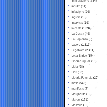
Immigrazione
(734)
indulto
(14)
inflazione
(26)
Ingroia
(15)
Interviste
(16)
la casta
(1.394)
La Destra
(45)
La Sapienza
(5)
Lavoro
(1.316)
LegaNord
(2.411)
Letta Enrico
(154)
Liberi e Uguali
(10)
Libia
(68)
Libri
(33)
Liguria Futurista
(25)
mafia
(543)
manifesto
(7)
Margherita
(16)
Maroni
(171)
Mastella
(16)