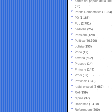
partito del popolo della libe
(30)
Partito Democratico
(1.034)
PD
(1.188)
PdL
(2.781)
pedofilia
(25)
Pensioni
(129)
Politica
(40.790)
polizia
(253)
Porto
(12)
povertà
(502)
Presepe
(14)
Primarie
(149)
Prodi
(52)
Provincia
(139)
radici e valori
(3.682)
RAI
(359)
rapine
(37)
Razzismo
(1.410)
Referendum
(200)