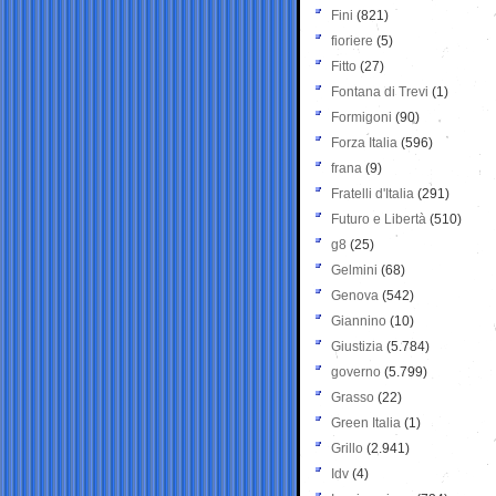
Fini
(821)
fioriere
(5)
Fitto
(27)
Fontana di Trevi
(1)
Formigoni
(90)
Forza Italia
(596)
frana
(9)
Fratelli d'Italia
(291)
Futuro e Libertà
(510)
g8
(25)
Gelmini
(68)
Genova
(542)
Giannino
(10)
Giustizia
(5.784)
governo
(5.799)
Grasso
(22)
Green Italia
(1)
Grillo
(2.941)
Idv
(4)