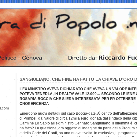
SANGIULIANO, CHE FINE HA FATTO LA CHIAVE D’ORO D
L’EX MINISTRO AVEVA DICHIARATO CHE AVEVA UN VALORE INFE
POTEVA TENERLA, IN REALTA’ VALE 12.000… SECONDO LE IENE
ROSARIA BOCCIA CHE SI ERA INTERESSATA PER FR OTTENERE
ONOREFICENZA
il.com
Emergono nuovi dettagli sul caso Boccia-gate. Al centro dell’attenzion
di Pompei, dal valore di circa 12mila euro, donata dal sindaco della cit
Carmine Lo Sapio all’ex ministro Gennaro Sangiuliano. Il dilemma è: c
ha fatto? La questione, ora oggetto di indagine da parte della Procura
e della Corte dei Conti, ha una nuova svolta: in esclusiva, il programm