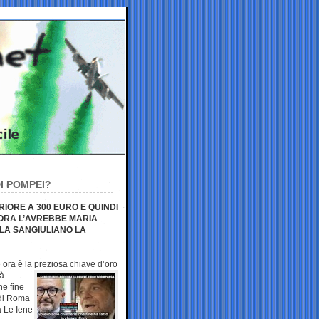
I POMPEI?
RIORE A 300 EURO E QUINDI
 ORA L’AVREBBE MARIA
 LA SANGIULIANO LA
e ora è la preziosa chiave
d’oro
tà
he fine
 di Roma
a Le Iene