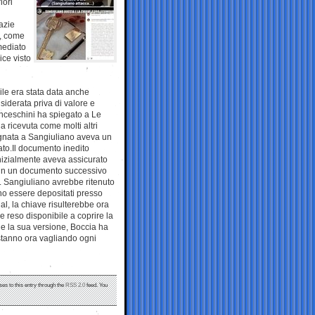
iori
azie
a, come
mediato
ice visto
le era stata data anche
iderata priva di valore e
anceschini ha spiegato a Le
a ricevuta come molti altri
egnata a Sangiuliano aveva un
ato.Il documento inedito
nizialmente aveva assicurato
i, in un documento successivo
. Sangiuliano avrebbe ritenuto
vono essere depositati presso
al, la chiave risulterebbe ora
e reso disponibile a coprire la
ne la sua versione, Boccia ha
i stanno ora vagliando ogni
ses to this entry through the
RSS 2.0
feed. You