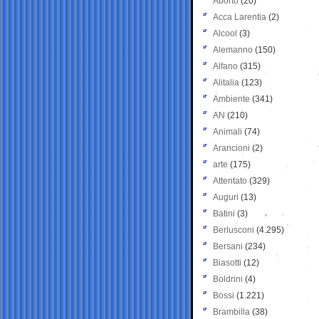
Aborto
(20)
Acca Larentia
(2)
Alcool
(3)
Alemanno
(150)
Alfano
(315)
Alitalia
(123)
Ambiente
(341)
AN
(210)
Animali
(74)
Arancioni
(2)
arte
(175)
Attentato
(329)
Auguri
(13)
Batini
(3)
Berlusconi
(4.295)
Bersani
(234)
Biasotti
(12)
Boldrini
(4)
Bossi
(1.221)
Brambilla
(38)