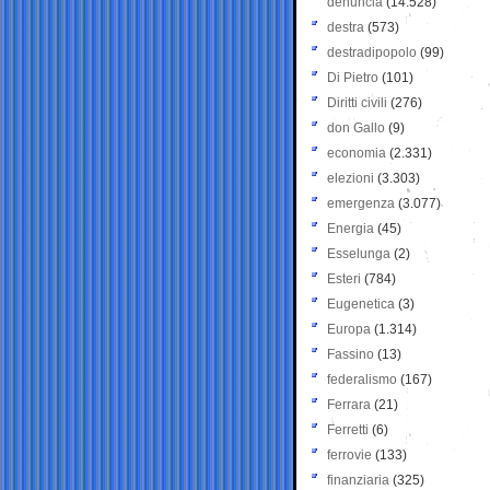
denuncia
(14.528)
destra
(573)
destradipopolo
(99)
Di Pietro
(101)
Diritti civili
(276)
don Gallo
(9)
economia
(2.331)
elezioni
(3.303)
emergenza
(3.077)
Energia
(45)
Esselunga
(2)
Esteri
(784)
Eugenetica
(3)
Europa
(1.314)
Fassino
(13)
federalismo
(167)
Ferrara
(21)
Ferretti
(6)
ferrovie
(133)
finanziaria
(325)