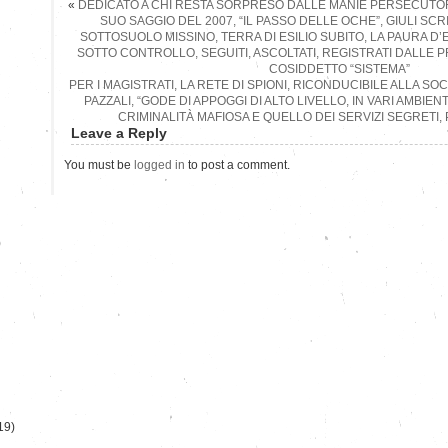
«
DEDICATO A CHI RESTA SORPRESO DALLE MANIE PERSECUTORI
SUO SAGGIO DEL 2007, “IL PASSO DELLE OCHE”, GIULI SCR
SOTTOSUOLO MISSINO, TERRA DI ESILIO SUBITO, LA PAURA 
SOTTO CONTROLLO, SEGUITI, ASCOLTATI, REGISTRATI DALLE
COSIDDETTO “SISTEMA”
PER I MAGISTRATI, LA RETE DI SPIONI, RICONDUCIBILE ALLA SO
PAZZALI, “GODE DI APPOGGI DI ALTO LIVELLO, IN VARI AMBIE
CRIMINALITÀ MAFIOSA E QUELLO DEI SERVIZI SEGRETI,
Leave a Reply
You must be
logged in
to post a comment.
)
19)