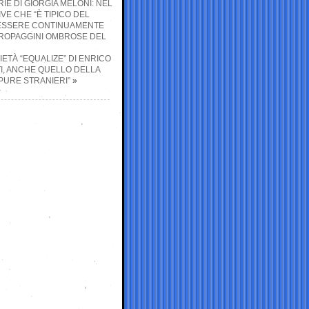
E DI GIORGIA MELONI: NEL
IVE CHE “È TIPICO DEL
D’ESSERE CONTINUAMENTE
 PROPAGGINI OMBROSE DEL
CIETÀ “EQUALIZE” DI ENRICO
NTI, ANCHE QUELLO DELLA
 PURE STRANIERI”
»