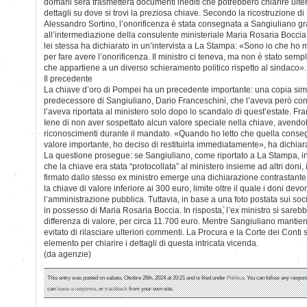
domani sera trasmetterà documenti inediti che potrebbero chiarire ulter
dettagli su dove si trovi la preziosa chiave. Secondo la ricostruzione di
Alessandro Sortino, l’onorificenza è stata consegnata a Sangiuliano gr
all’intermediazione della consulente ministeriale Maria Rosaria Bocci
lei stessa ha dichiarato in un’intervista a La Stampa: «Sono io che ho 
per fare avere l’onorificenza. Il ministro ci teneva, ma non è stato sempl
che appartiene a un diverso schieramento politico rispetto al sindaco».
Il precedente
La chiave d’oro di Pompei ha un precedente importante: una copia simi
predecessore di Sangiuliano, Dario Franceschini, che l’aveva però cons
l’aveva riportata al ministero solo dopo lo scandalo di quest’estate. Fr
Iene di non aver sospettato alcun valore speciale nella chiave, avendol
riconoscimenti durante il mandato. «Quando ho letto che quella cons
valore importante, ho deciso di restituirla immediatamente», ha dichiar
La questione prosegue: se Sangiuliano, come riportato a La Stampa, i
che la chiave era stata “protocollata” al ministero insieme ad altri don
firmato dallo stesso ex ministro emerge una dichiarazione contrastante
la chiave di valore inferiore ai 300 euro, limite oltre il quale i doni de
l’amministrazione pubblica. Tuttavia, in base a una foto postata sui soci
in possesso di Maria Rosaria Boccia. In risposta, l’ex ministro si sarebb
differenza di valore, per circa 11.700 euro. Mentre Sangiuliano mantie
evitato di rilasciare ulteriori commenti. La Procura e la Corte dei Cont
elemento per chiarire i dettagli di questa intricata vicenda.
(da agenzie)
This entry was posted on sabato, Ottobre 26th, 2024 at 20:21 and is filed under
Politica
. You can follow any respon
can
leave a response
, or
trackback
from your own site.