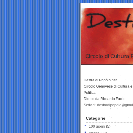
Destra di Popolo.net
Circolo Genovese di Cultura e
Politica
Diretto da Riccardo Fucile
Scrivici: destradipopolo@gma
Categorie
100 giorni
(5)