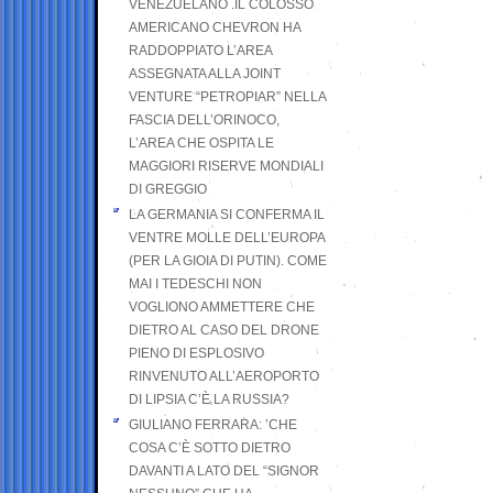
VENEZUELANO .IL COLOSSO
AMERICANO CHEVRON HA
RADDOPPIATO L’AREA
ASSEGNATA ALLA JOINT
VENTURE “PETROPIAR” NELLA
FASCIA DELL’ORINOCO,
L’AREA CHE OSPITA LE
MAGGIORI RISERVE MONDIALI
DI GREGGIO
LA GERMANIA SI CONFERMA IL
VENTRE MOLLE DELL’EUROPA
(PER LA GIOIA DI PUTIN). COME
MAI I TEDESCHI NON
VOGLIONO AMMETTERE CHE
DIETRO AL CASO DEL DRONE
PIENO DI ESPLOSIVO
RINVENUTO ALL’AEROPORTO
DI LIPSIA C’È LA RUSSIA?
GIULIANO FERRARA: ’CHE
COSA C’È SOTTO DIETRO
DAVANTI A LATO DEL “SIGNOR