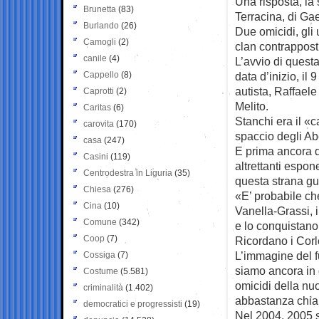
Una risposta, la 
Brunetta
(83)
Terracina, di Gae
Burlando
(26)
Due omicidi, gli u
Camogli
(2)
clan contrappost
canile
(4)
L’avvio di questa
Cappello
(8)
data d’inizio, il
autista, Raffaele
Caprotti
(2)
Melito.
Caritas
(6)
Stanchi era il «c
carovita
(170)
spaccio degli Ab
casa
(247)
E prima ancora di
Casini
(119)
altrettanti espon
Centrodestra in Liguria
(35)
questa strana gu
Chiesa
(276)
«E’ probabile che
Cina
(10)
Vanella-Grassi, 
Comune
(342)
e lo conquistano
Coop
(7)
Ricordano i Corl
L’immagine del f
Cossiga
(7)
siamo ancora in 
Costume
(5.581)
omicidi della nu
criminalità
(1.402)
abbastanza chia
democratici e progressisti
(19)
Nel 2004, 2005 si