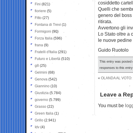
cosiddetto cartel
Fini
(821)
Quelli che sembr
fioriere
(5)
genero del boss 
Fitto
(27)
ritirata.
Fontana di Trevi
(1)
Avvertono gli in
Formigoni
(90)
Lo Stato oltre a 
Forza Italia
(596)
le nuove pedine 
frana
(9)
Guido Ruotolo
Fratelli d'Italia
(291)
Futuro e Libertà
(510)
This entry was posted o
g8
(25)
responses to this entr
Gelmini
(68)
«
OLANDA AL VOTO: 
Genova
(542)
Giannino
(10)
Giustizia
(5.784)
Leave a Rep
governo
(5.799)
You must be
log
Grasso
(22)
Green Italia
(1)
Grillo
(2.941)
Idv
(4)