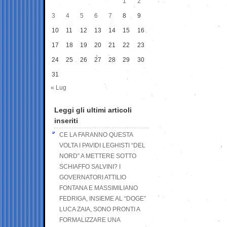
1
2
3
4
5
6
7
8
9
10
11
12
13
14
15
16
17
18
19
20
21
22
23
24
25
26
27
28
29
30
31
« Lug
Leggi gli ultimi articoli
inseriti
CE LA FARANNO QUESTA
VOLTA I PAVIDI LEGHISTI “DEL
NORD” A METTERE SOTTO
SCHIAFFO SALVINI? I
GOVERNATORI ATTILIO
FONTANA E MASSIMILIANO
FEDRIGA, INSIEME AL “DOGE”
LUCA ZAIA, SONO PRONTI A
FORMALIZZARE UNA