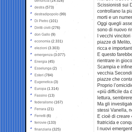
denuncia
(14.528)
Scissionisti sui
destra
(573)
controllano la p
destradipopolo
(99)
morti e un numer
Di Pietro
(101)
Oggi quegli asset
Diritti civili
(276)
sono di nuovo ri
don Gallo
(9)
I vecchi vincitor
economia
(2.331)
piazze di Melito
ricca e importan
elezioni
(3.303)
E questo farebbe
emergenza
(3.077)
rientrare in gio
Energia
(45)
Scampia e infine
Esselunga
(2)
vecchia Secondig
Esteri
(784)
piazze che cont
Eugenetica
(3)
Proprio l’omicid
Europa
(1.314)
«più difficile da
Fassino
(13)
lettura, sembrer
federalismo
(167)
Ma gli investiga
Ferrara
(21)
stessi Vanella, 
E cioè di creare 
Ferretti
(6)
fratricida e conqu
ferrovie
(133)
I nuovi emergenti
finanziaria
(325)