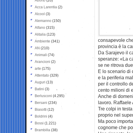
Aborto
(20)
Acca Larentia
(2)
Alcool
(3)
Alemanno
(150)
Alfano
(315)
Alitalia
(123)
consapevole che l
Ambiente
(341)
provincia è la c
AN
(210)
Da Sarajevo il c
Animali
(74)
speranze: «La ca
Arancioni
(2)
se ne ritrova due
arte
(175)
E lo scenario di
Attentato
(329)
e la periferia ma
Auguri
(13)
per il controllo 
Batini
(3)
cento milioni di
Anche di domenic
Berlusconi
(4.295)
lavoro. Raffaele
Bersani
(234)
Tre colpi in test
Biasotti
(12)
proprio nel supe
Boldrini
(4)
Ma poco importa s
Bossi
(1.221)
cognome che por
Brambilla
(38)