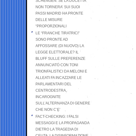
SCHENGEN. SE LA DUCETTA
NON TORNERA’ SUI SUOI
PASSI MADRID HA PRONTE
DELLE MISURE
“PROPORZIONALI
LE “FRANCHE TIRATRICI”
SONO PRONTE AD
AFFOSSARE (DI NUOVO) LA
LEGGE ELETTORALE? IL
BLUFF SULLE PREFERENZE
ANNUNCIATO CON TONI
TRIONFALISTICI DA MELONI E
ALLEATI FA INCAZZARE LE
PARLAMENTARI DEL
CENTRODESTRA,
INCAROGNITE
SULL’ALTERNANZA DI GENERE
CHE NON C’E’
FACT-CHECKING: I FALSI
MESSAGGI E LA PROPAGANDA
DIETRO LA TRAGEDIA DI
CEUTA: LA DISINFORMAZIONE