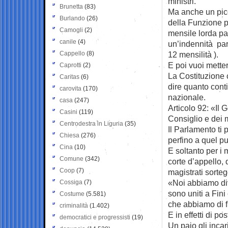
ministri.
Brunetta
(83)
Ma anche un picc
Burlando
(26)
della Funzione pu
Camogli
(2)
mensile lorda par
canile
(4)
un’indennità par
Cappello
(8)
12 mensilità ).
E poi vuoi mette
Caprotti
(2)
La Costituzione c
Caritas
(6)
dire quanto conti
carovita
(170)
nazionale.
casa
(247)
Articolo 92: «Il
Casini
(119)
Consiglio e dei m
Centrodestra in Liguria
(35)
Il Parlamento ti
Chiesa
(276)
perfino a quel p
Cina
(10)
E soltanto per i m
Comune
(342)
corte d’appello, 
Coop
(7)
magistrati sorteg
«Noi abbiamo dive
Cossiga
(7)
sono uniti a Fini
Costume
(5.581)
che abbiamo di f
criminalità
(1.402)
E in effetti di po
democratici e progressisti
(19)
Un paio gli incar