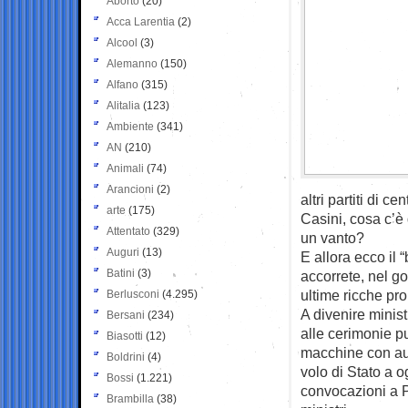
Aborto
(20)
Acca Larentia
(2)
Alcool
(3)
Alemanno
(150)
Alfano
(315)
Alitalia
(123)
Ambiente
(341)
AN
(210)
Animali
(74)
Arancioni
(2)
altri partiti di c
arte
(175)
Casini, cosa c’è 
Attentato
(329)
un vanto?
Auguri
(13)
E allora ecco il 
Batini
(3)
accorrete, nel go
ultime ricche pr
Berlusconi
(4.295)
A divenire minist
Bersani
(234)
alle cerimonie p
Biasotti
(12)
macchine con autis
Boldrini
(4)
volo di Stato a o
Bossi
(1.221)
convocazioni a P
Brambilla
(38)