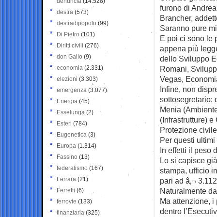
denuncia
(14.528)
furono di Andrea 
destra
(573)
Brancher, addett
destradipopolo
(99)
Saranno pure mini
Di Pietro
(101)
E poi ci sono le 
Diritti civili
(276)
appena più legger
don Gallo
(9)
dello Sviluppo 
economia
(2.331)
Romani, Svilupp
Vegas, Economia
elezioni
(3.303)
Infine, non dispr
emergenza
(3.077)
sottosegretario:
Energia
(45)
Menia (Ambiente)
Esselunga
(2)
(Infrastrutture) 
Esteri
(784)
Protezione civile
Eugenetica
(3)
Per questi ultimi
Europa
(1.314)
In effetti il peso
Fassino
(13)
Lo si capisce gi
federalismo
(167)
stampa, ufficio 
Ferrara
(21)
pari ad â‚¬ 3.112
Naturalmente da 
Ferretti
(6)
Ma attenzione, i
ferrovie
(133)
dentro l’Esecutiv
finanziaria
(325)