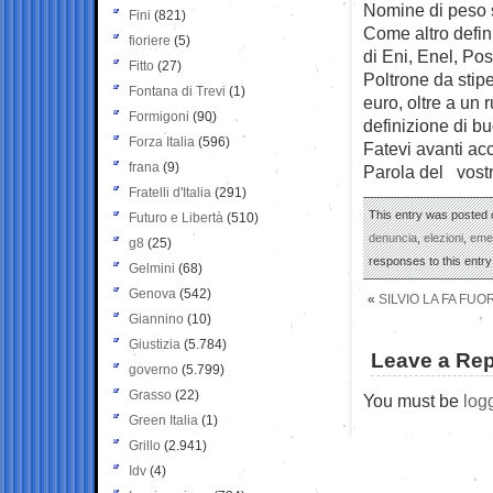
Nomine di peso s
Fini
(821)
Come altro defini
fioriere
(5)
di Eni, Enel, Pos
Fitto
(27)
Poltrone da stipe
Fontana di Trevi
(1)
euro, oltre a un 
Formigoni
(90)
definizione di b
Forza Italia
(596)
Fatevi avanti acca
frana
(9)
Parola del vost
Fratelli d'Italia
(291)
This entry was posted 
Futuro e Libertà
(510)
denuncia
,
elezioni
,
eme
g8
(25)
responses to this entr
Gelmini
(68)
Genova
(542)
«
SILVIO LA FA FU
Giannino
(10)
Giustizia
(5.784)
Leave a Rep
governo
(5.799)
Grasso
(22)
You must be
log
Green Italia
(1)
Grillo
(2.941)
Idv
(4)