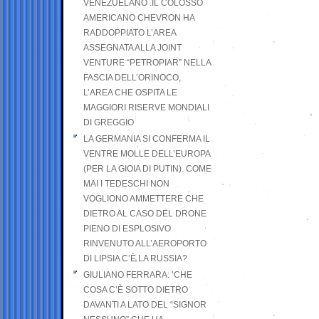
VENEZUELANO .IL COLOSSO
AMERICANO CHEVRON HA
RADDOPPIATO L’AREA
ASSEGNATA ALLA JOINT
VENTURE “PETROPIAR” NELLA
FASCIA DELL’ORINOCO,
L’AREA CHE OSPITA LE
MAGGIORI RISERVE MONDIALI
DI GREGGIO
LA GERMANIA SI CONFERMA IL
VENTRE MOLLE DELL’EUROPA
(PER LA GIOIA DI PUTIN). COME
MAI I TEDESCHI NON
VOGLIONO AMMETTERE CHE
DIETRO AL CASO DEL DRONE
PIENO DI ESPLOSIVO
RINVENUTO ALL’AEROPORTO
DI LIPSIA C’È LA RUSSIA?
GIULIANO FERRARA: ’CHE
COSA C’È SOTTO DIETRO
DAVANTI A LATO DEL “SIGNOR