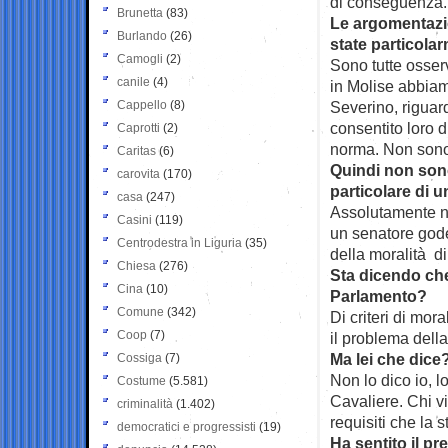
di conseguenza.
Brunetta
(83)
Le argomentazio
Burlando
(26)
state particola
Camogli
(2)
Sono tutte osser
canile
(4)
in Molise abbiam
Cappello
(8)
Severino, riguard
consentito loro 
Caprotti
(2)
norma. Non sono
Caritas
(6)
Quindi non sono 
carovita
(170)
particolare di 
casa
(247)
Assolutamente no
Casini
(119)
un senatore gode 
Centrodestra in Liguria
(35)
della moralità di
Chiesa
(276)
Sta dicendo che
Cina
(10)
Parlamento?
Comune
(342)
Di criteri di mor
Coop
(7)
il problema della
Ma lei che dice
Cossiga
(7)
Non lo dico io, lo
Costume
(5.581)
Cavaliere. Chi v
criminalità
(1.402)
requisiti che la 
democratici e progressisti
(19)
Ha sentito il pr