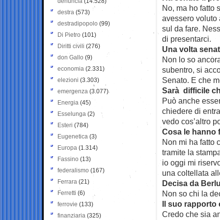
denuncia
(14.528)
No, ma ho fatto s
destra
(573)
avessero voluto 
destradipopolo
(99)
sul da fare. Nes
Di Pietro
(101)
di presentarci.
Diritti civili
(276)
Una volta senat
don Gallo
(9)
Non lo so ancora
economia
(2.331)
subentro, si acc
Senato. E che m
elezioni
(3.303)
Sarà difficile c
emergenza
(3.077)
Può anche essere
Energia
(45)
chiedere di entr
Esselunga
(2)
vedo cos’altro p
Esteri
(784)
Cosa le hanno 
Eugenetica
(3)
Non mi ha fatto 
Europa
(1.314)
tramite la stamp
Fassino
(13)
io oggi mi riservo
federalismo
(167)
una coltellata all
Ferrara
(21)
Decisa da Berl
Non so chi la de
Ferretti
(6)
Il suo rapporto 
ferrovie
(133)
Credo che sia an
finanziaria
(325)