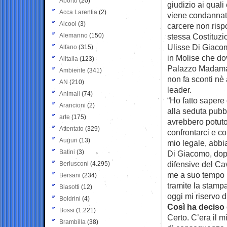
Aborto
(20)
giudizio ai quali
Acca Larentia
(2)
viene condannato
Alcool
(3)
carcere non rispo
Alemanno
(150)
stessa Costituzi
Ulisse Di Giacom
Alfano
(315)
in Molise che do
Alitalia
(123)
Palazzo Madama 
Ambiente
(341)
non fa sconti nè 
AN
(210)
leader.
Animali
(74)
“Ho fatto sapere 
Arancioni
(2)
alla seduta pubb
arte
(175)
avrebbero potuto
Attentato
(329)
confrontarci e co
Auguri
(13)
mio legale, abbi
Batini
(3)
Di Giacomo, dopo
difensive del Ca
Berlusconi
(4.295)
me a suo tempo h
Bersani
(234)
tramite la stampa
Biasotti
(12)
oggi mi riservo di
Boldrini
(4)
Così ha deciso 
Bossi
(1.221)
Certo. C’era il 
Brambilla
(38)