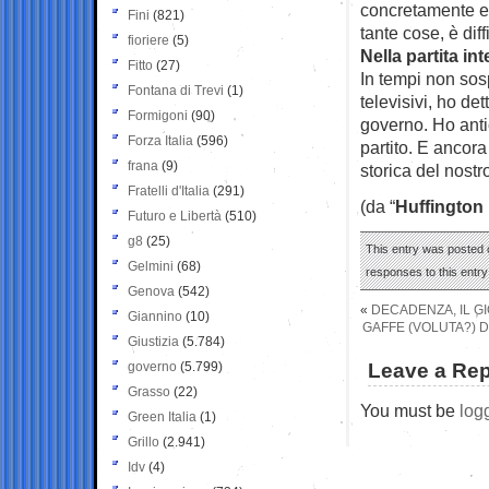
concretamente es
Fini
(821)
tante cose, è diffi
fioriere
(5)
Nella partita in
Fitto
(27)
In tempi non sosp
Fontana di Trevi
(1)
televisivi, ho de
Formigoni
(90)
governo. Ho antic
Forza Italia
(596)
partito. E ancor
frana
(9)
storica del nostro
Fratelli d'Italia
(291)
(da “
Huffington
Futuro e Libertà
(510)
g8
(25)
This entry was posted o
Gelmini
(68)
responses to this entr
Genova
(542)
«
DECADENZA, IL GI
Giannino
(10)
GAFFE (VOLUTA?) D
Giustizia
(5.784)
governo
(5.799)
Leave a Rep
Grasso
(22)
You must be
log
Green Italia
(1)
Grillo
(2.941)
Idv
(4)