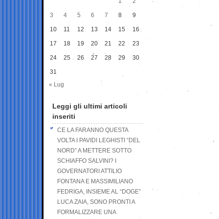
1
2
3
4
5
6
7
8
9
10
11
12
13
14
15
16
17
18
19
20
21
22
23
24
25
26
27
28
29
30
31
« Lug
Leggi gli ultimi articoli
inseriti
CE LA FARANNO QUESTA
VOLTA I PAVIDI LEGHISTI “DEL
NORD” A METTERE SOTTO
SCHIAFFO SALVINI? I
GOVERNATORI ATTILIO
FONTANA E MASSIMILIANO
FEDRIGA, INSIEME AL “DOGE”
LUCA ZAIA, SONO PRONTI A
FORMALIZZARE UNA