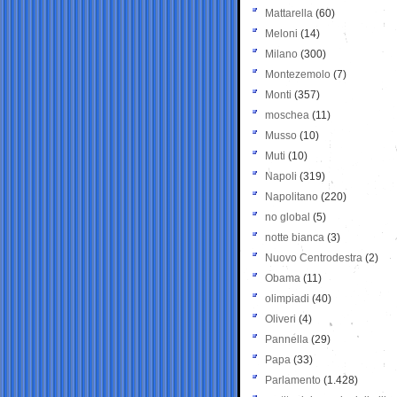
Mattarella
(60)
Meloni
(14)
Milano
(300)
Montezemolo
(7)
Monti
(357)
moschea
(11)
Musso
(10)
Muti
(10)
Napoli
(319)
Napolitano
(220)
no global
(5)
notte bianca
(3)
Nuovo Centrodestra
(2)
Obama
(11)
olimpiadi
(40)
Oliveri
(4)
Pannella
(29)
Papa
(33)
Parlamento
(1.428)