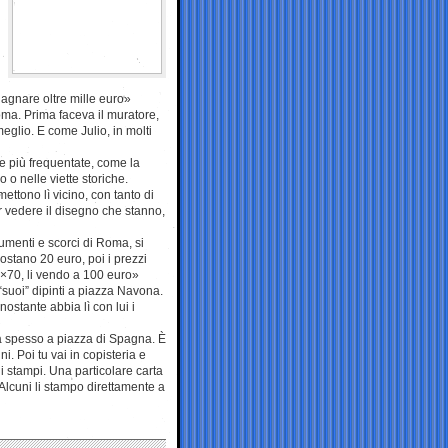
agnare oltre mille euro»
ma. Prima faceva il muratore,
glio. E come Julio, in molti
ze più frequentate, come la
o nelle viette storiche.
mettono lì vicino, con tanto di
ar vedere il disegno che stanno,
numenti e scorci di Roma, si
 costano 20 euro, poi i prezzi
×70, li vendo a 100 euro»
“suoi” dipinti a piazza Navona.
ostante abbia lì con lui i
ta spesso a piazza di Spagna. È
i. Poi tu vai in copisteria e
ui stampi. Una particolare carta
Alcuni li stampo direttamente a