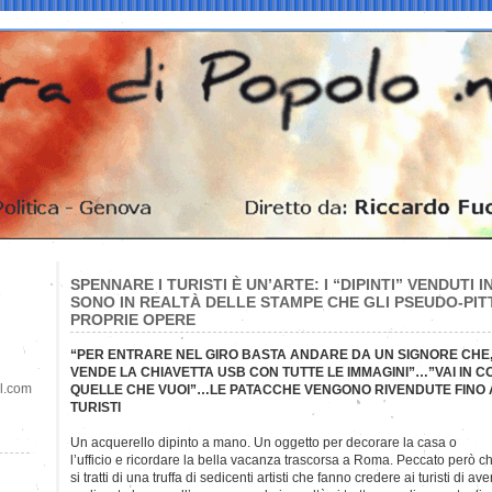
SPENNARE I TURISTI È UN’ARTE: I “DIPINTI” VENDUTI 
SONO IN REALTÀ DELLE STAMPE CHE GLI PSEUDO-PIT
PROPRIE OPERE
“PER ENTRARE NEL GIRO BASTA ANDARE DA UN SIGNORE CHE, 
VENDE LA CHIAVETTA USB CON TUTTE LE IMMAGINI”…”VAI IN CO
il.com
QUELLE CHE VUOI”…LE PATACCHE VENGONO RIVENDUTE FINO A
TURISTI
Un acquerello dipinto a mano. Un oggetto per decorare la casa o
l’ufficio e ricordare la bella vacanza trascorsa a Roma. Peccato però c
si tratti di una truffa di sedicenti artisti che fanno credere ai turisti di ave