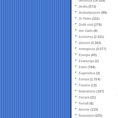
denuncia
(14.528)
destra
(573)
destradipopolo
(99)
Di Pietro
(101)
Diritti civili
(276)
don Gallo
(9)
economia
(2.331)
elezioni
(3.303)
emergenza
(3.077)
Energia
(45)
Esselunga
(2)
Esteri
(784)
Eugenetica
(3)
Europa
(1.314)
Fassino
(13)
federalismo
(167)
Ferrara
(21)
Ferretti
(6)
ferrovie
(133)
finanziaria
(325)