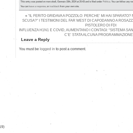
This entry was posted on mercoledì, Gennaio 10th, 2024 at 20:43 and is filed under
Politica
. You can follow any re
You can
leave a response
, or
trackback
from your own site.
«
“IL FERITO GRIDAVA A POZZOLO: PERCHE’ MI HAI SPARATO?
SCUSA?” I TESTIMONI DEL FAR WEST DI CAPODANNO A ROSAZ
PISTOLERO DI FDI
INFLUENZA H1N1 E COVID, AUMENTANO I CONTAGI: “SISTEMA SA
C’E’ STATA ALCUNA PROGRAMMAZIONE
Leave a Reply
You must be
logged in
to post a comment.
)
19)