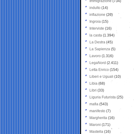
Immigrazione
(734)
indulto
(14)
inflazione
(26)
Ingroia
(15)
Interviste
(16)
la casta
(1.394)
La Destra
(45)
La Sapienza
(5)
Lavoro
(1.316)
LegaNord
(2.411)
Letta Enrico
(154)
Liberi e Uguali
(10)
Libia
(68)
Libri
(33)
Liguria Futurista
(25)
mafia
(543)
manifesto
(7)
Margherita
(16)
Maroni
(171)
Mastella
(16)