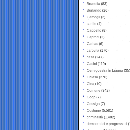
Brunetta
(83)
Burlando
(26)
Camogli
(2)
canile
(4)
Cappello
(8)
Caprotti
(2)
Caritas
(6)
carovita
(170)
casa
(247)
Casini
(119)
Centrodestra in Liguria
(35
Chiesa
(276)
Cina
(10)
Comune
(342)
Coop
(7)
Cossiga
(7)
Costume
(5.581)
criminalità
(1.402)
democratici e progressisti
(