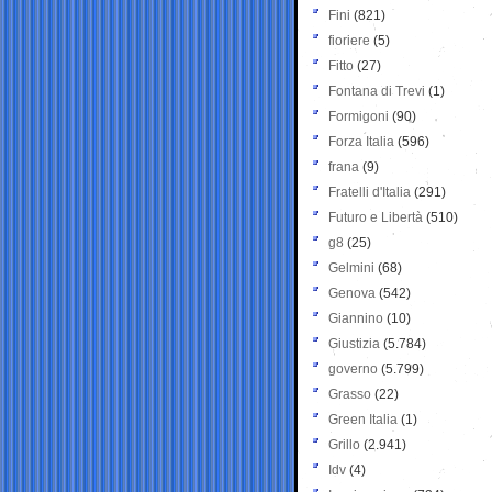
Fini
(821)
fioriere
(5)
Fitto
(27)
Fontana di Trevi
(1)
Formigoni
(90)
Forza Italia
(596)
frana
(9)
Fratelli d'Italia
(291)
Futuro e Libertà
(510)
g8
(25)
Gelmini
(68)
Genova
(542)
Giannino
(10)
Giustizia
(5.784)
governo
(5.799)
Grasso
(22)
Green Italia
(1)
Grillo
(2.941)
Idv
(4)