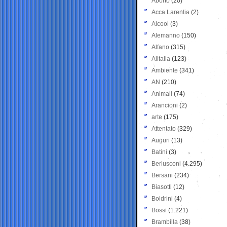
Aborto
(20)
Acca Larentia
(2)
Alcool
(3)
Alemanno
(150)
Alfano
(315)
Alitalia
(123)
Ambiente
(341)
AN
(210)
Animali
(74)
Arancioni
(2)
arte
(175)
Attentato
(329)
Auguri
(13)
Batini
(3)
Berlusconi
(4.295)
Bersani
(234)
Biasotti
(12)
Boldrini
(4)
Bossi
(1.221)
Brambilla
(38)