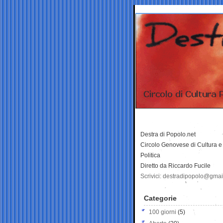
Destra di Popolo.net
Circolo Genovese di Cultura e
Politica
Diretto da Riccardo Fucile
Scrivici: destradipopolo@gma
Categorie
100 giorni
(5)