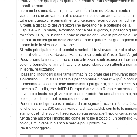
realizzato loro quell’opera quando in realtà si tratta semplicemente di
banali stampe.
I romani lo sanno da anni, ma chi viene da fuori no. Specialmente i
viaggiatori che arrivano da oltre oceano, noti per amare l’arte italiana.
Ed è per questo che puntualmente ci cascano, facendo così arricchire i
furbetti, a discapito dei veri pittori che lavorano nelle botteghe della
Capitale. «In un mese, lavorando poche ore al giorno, si possono guad
racconta Julio, un 35enne albanese che da anni vive in provincia di Ro
ma poi un amico gli ha detto che vendendo i quadretti si guadagnava me
hanno fatto la stessa valutazione.
Si tratta principalmente di uomini stranieri. Li trovi ovunque, nelle piaz
centralissima piazza Navona. Ma anche sul ponte di Castel Sant’Angelo 
Posizionano la merce a terra o, i più attrezzati, sugli espositori. Loro si 
colori e pennello, e fanno finta di dipingere, stando ben attenti a non f
in teoria, realizzando.
I passanti, incuriositi dalle tante immagini colorate che raffigurano mo
avvicinano. E li inizia la trattativa per comprare “l’opera”. «I più piccoli
aumentano a seconda delle dimensioni. I più grandi, che sono circa 50
racconta Claudio, che dall’Est Europa è arrivato a Roma e ora vende i 
Li vende e basta: se gli viene chiesto di riprodurne uno al momento, non
colori, dice che in quel momento non può.
Per entrare nel giro «basta andare da un signore racconta Julio che s
lui che, per circa 300 euro, ti vende la chiavetta Usb con tutte le immagin
stampi quelli che vuoi». Il segreto, spiega ancora, è il tipo di carta su c
ruvida che assorbe l’inchiostro come se fosse il tocco di un pennello. «
colori, altri invece in bianco e nero e poi li pitturo io»
(da Il Messaggero)