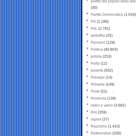
partito del popolo della libe
(30)
Partito Democratico
(1.034)
PD
(1.188)
PdL
(2.781)
pedofilia
(25)
Pensioni
(129)
Politica
(40.803)
polizia
(253)
Porto
(12)
povertà
(502)
Presepe
(14)
Primarie
(149)
Prodi
(52)
Provincia
(139)
radici e valori
(3.682)
RAI
(359)
rapine
(37)
Razzismo
(1.410)
Referendum
(200)