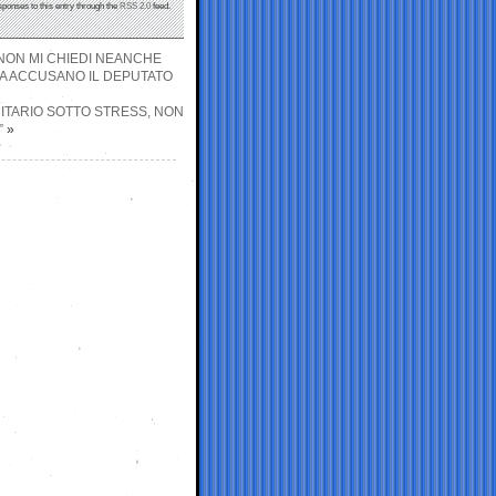
sponses to this entry through the
RSS 2.0
feed.
 NON MI CHIEDI NEANCHE
ZA ACCUSANO IL DEPUTATO
NITARIO SOTTO STRESS, NON
”
»