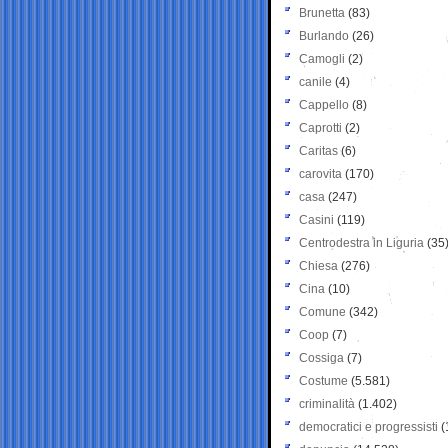
Brunetta
(83)
Burlando
(26)
Camogli
(2)
canile
(4)
Cappello
(8)
Caprotti
(2)
Caritas
(6)
carovita
(170)
casa
(247)
Casini
(119)
Centrodestra in Liguria
(35
Chiesa
(276)
Cina
(10)
Comune
(342)
Coop
(7)
Cossiga
(7)
Costume
(5.581)
criminalità
(1.402)
democratici e progressisti
(