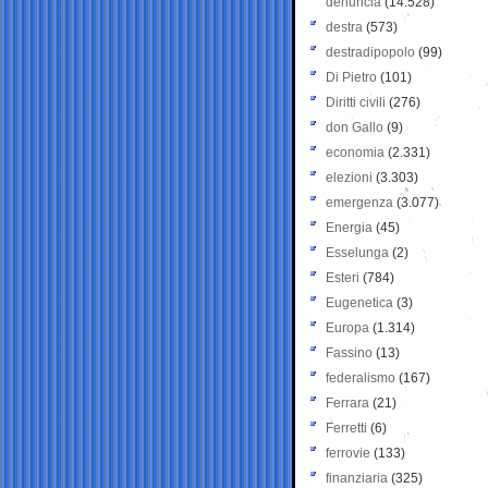
denuncia
(14.528)
destra
(573)
destradipopolo
(99)
Di Pietro
(101)
Diritti civili
(276)
don Gallo
(9)
economia
(2.331)
elezioni
(3.303)
emergenza
(3.077)
Energia
(45)
Esselunga
(2)
Esteri
(784)
Eugenetica
(3)
Europa
(1.314)
Fassino
(13)
federalismo
(167)
Ferrara
(21)
Ferretti
(6)
ferrovie
(133)
finanziaria
(325)