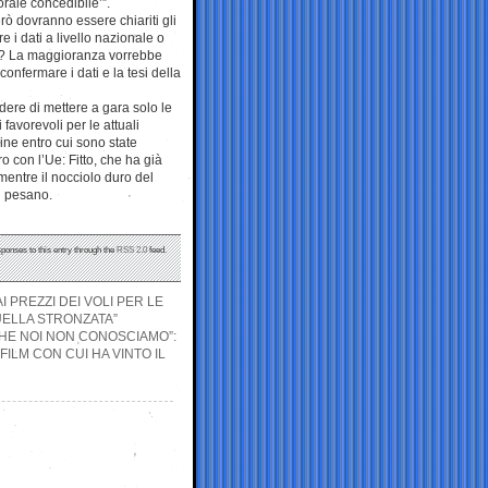
orale concedibile’”.
rò dovranno essere chiariti gli
 i dati a livello nazionale o
ere? La maggioranza vorrebbe
onfermare i dati e la tesi della
edere di mettere a gara solo le
 favorevoli per le attuali
ine entro cui sono state
o con l’Ue: Fitto, che ha già
mentre il nocciolo duro del
ri pesano.
sponses to this entry through the
RSS 2.0
feed.
 PREZZI DEI VOLI PER LE
UELLA STRONZATA”
CHE NOI NON CONOSCIAMO”:
FILM CON CUI HA VINTO IL