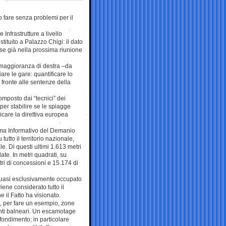
o fare senza problemi per il
 Infrastrutture a livello
stituito a Palazzo Chigi: il dato
se già nella prossima riunione
maggioranza di destra –­da
are le gare: quantificare lo
fronte alle sentenze della
composto dai “tecnici” dei
 per stabilire se le spiagge
licare la direttiva europea
tema Informativo del Demanio
tutto il territorio nazionale,
e. Di questi ultimi 1.613 metri
te. In metri quadrati, su
tri di concessioni e 15.174 di
e quasi esclusivamente occupato
iene considerato tutto il
 il Fatto ha visionato.
, per fare un esempio, zone
nti balneari. Un escamotage
ofondimento; in particolare