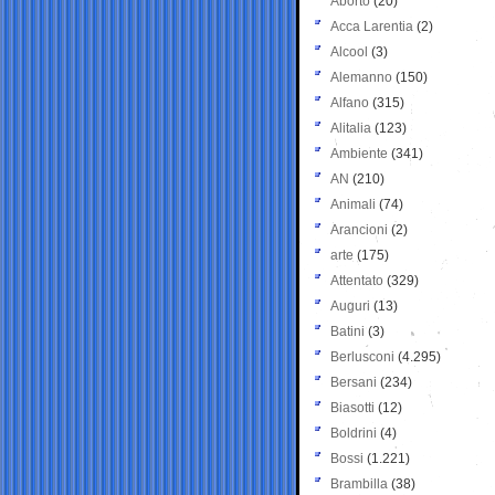
Aborto
(20)
Acca Larentia
(2)
Alcool
(3)
Alemanno
(150)
Alfano
(315)
Alitalia
(123)
Ambiente
(341)
AN
(210)
Animali
(74)
Arancioni
(2)
arte
(175)
Attentato
(329)
Auguri
(13)
Batini
(3)
Berlusconi
(4.295)
Bersani
(234)
Biasotti
(12)
Boldrini
(4)
Bossi
(1.221)
Brambilla
(38)