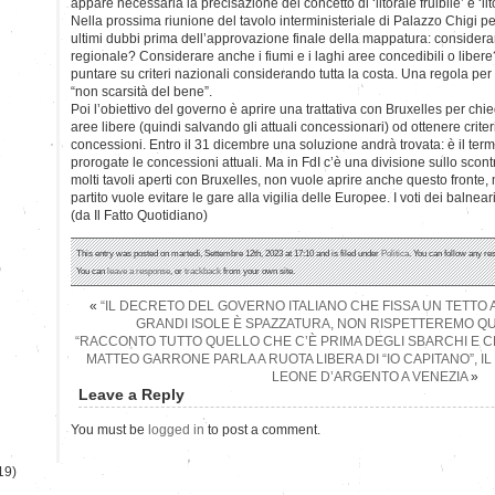
appare necessaria la precisazione del concetto di ‘litorale fruibile’ e ‘lit
Nella prossima riunione del tavolo interministeriale di Palazzo Chigi pe
ultimi dubbi prima dell’approvazione finale della mappatura: considerare
regionale? Considerare anche i fiumi e i laghi aree concedibili o lib
puntare su criteri nazionali considerando tutta la costa. Una regola per c
“non scarsità del bene”.
Poi l’obiettivo del governo è aprire una trattativa con Bruxelles per chi
aree libere (quindi salvando gli attuali concessionari) od ottenere criteri
concessioni. Entro il 31 dicembre una soluzione andrà trovata: è il term
prorogate le concessioni attuali. Ma in FdI c’è una divisione sullo scontr
molti tavoli aperti con Bruxelles, non vuole aprire anche questo fronte, 
partito vuole evitare le gare alla vigilia delle Europee. I voti dei balnea
(da Il Fatto Quotidiano)
This entry was posted on martedì, Settembre 12th, 2023 at 17:10 and is filed under
Politica
. You can follow any re
)
You can
leave a response
, or
trackback
from your own site.
«
“IL DECRETO DEL GOVERNO ITALIANO CHE FISSA UN TETTO AI
GRANDI ISOLE È SPAZZATURA, NON RISPETTEREMO Q
“RACCONTO TUTTO QUELLO CHE C’È PRIMA DEGLI SBARCHI E 
MATTEO GARRONE PARLA A RUOTA LIBERA DI “IO CAPITANO”, IL 
LEONE D’ARGENTO A VENEZIA
»
Leave a Reply
You must be
logged in
to post a comment.
19)