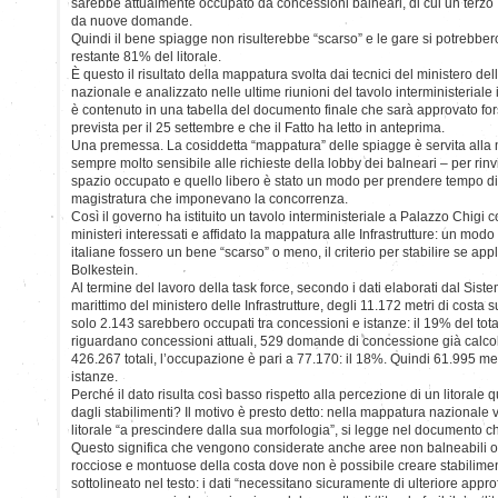
sarebbe attualmente occupato da concessioni balneari, di cui un terzo
da nuove domande.
Quindi il bene spiagge non risulterebbe “scarso” e le gare si potrebber
restante 81% del litorale.
È questo il risultato della mappatura svolta dai tecnici del ministero delle
nazionale e analizzato nelle ultime riunioni del tavolo interministeriale i
è contenuto in una tabella del documento finale che sarà approvato for
prevista per il 25 settembre e che il Fatto ha letto in anteprima.
Una premessa. La cosiddetta “mappatura” delle spiagge è servita alla 
sempre molto sensibile alle richieste della lobby dei balneari – per rinvi
spazio occupato e quello libero è stato un modo per prendere tempo di 
magistratura che imponevano la concorrenza.
Così il governo ha istituito un tavolo interministeriale a Palazzo Chigi 
ministeri interessati e affidato la mappatura alle Infrastrutture: un modo
italiane fossero un bene “scarso” o meno, il criterio per stabilire se app
Bolkestein.
Al termine del lavoro della task force, secondo i dati elaborati dal Sis
marittimo del ministero delle Infrastrutture, degli 11.172 metri di costa su 
solo 2.143 sarebbero occupati tra concessioni e istanze: il 19% del total
riguardano concessioni attuali, 529 domande di concessione già calcola
426.267 totali, l’occupazione è pari a 77.170: il 18%. Quindi 61.995 me
istanze.
Perché il dato risulta così basso rispetto alla percezione di un litoral
dagli stabilimenti? Il motivo è presto detto: nella mappatura nazionale v
litorale “a prescindere dalla sua morfologia”, si legge nel documento che
Questo significa che vengono considerate anche aree non balneabili o
rocciose e montuose della costa dove non è possibile creare stabilime
sottolineato nel testo: i dati “necessitano sicuramente di ulteriore appr