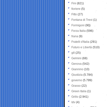
Fini
(821)
fioriere
(5)
Fitto
(27)
Fontana di Trevi
(1)
Formigoni
(90)
Forza Italia
(596)
frana
(9)
Fratelli d'Italia
(291)
Futuro e Libertà
(510)
g8
(25)
Gelmini
(68)
Genova
(542)
Giannino
(10)
Giustizia
(5.784)
governo
(5.799)
Grasso
(22)
Green Italia
(1)
Grillo
(2.941)
Idv
(4)