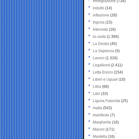
Immigrazione
(734)
indulto
(14)
inflazione
(26)
Ingroia
(15)
Interviste
(16)
la casta
(1.394)
La Destra
(45)
La Sapienza
(5)
Lavoro
(1.316)
LegaNord
(2.411)
Letta Enrico
(154)
Liberi e Uguali
(10)
Libia
(68)
Libri
(33)
Liguria Futurista
(25)
mafia
(543)
manifesto
(7)
Margherita
(16)
Maroni
(171)
Mastella
(16)