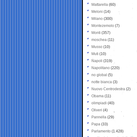
Mattarella
(60)
Meloni
(14)
Milano
(300)
Montezemolo
(7)
Monti
(357)
moschea
(11)
Musso
(10)
Muti
(10)
Napoli
(319)
Napolitano
(220)
no global
(5)
notte bianca
(3)
Nuovo Centrodestra
(2)
Obama
(11)
olimpiadi
(40)
Oliveri
(4)
Pannella
(29)
Papa
(33)
Parlamento
(1.428)