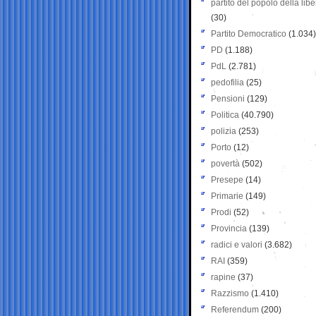
partito del popolo della libe
(30)
Partito Democratico
(1.034)
PD
(1.188)
PdL
(2.781)
pedofilia
(25)
Pensioni
(129)
Politica
(40.790)
polizia
(253)
Porto
(12)
povertà
(502)
Presepe
(14)
Primarie
(149)
Prodi
(52)
Provincia
(139)
radici e valori
(3.682)
RAI
(359)
rapine
(37)
Razzismo
(1.410)
Referendum
(200)