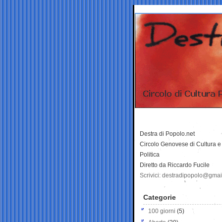
Destra di Popolo.net
Circolo Genovese di Cultura e
Politica
Diretto da Riccardo Fucile
Scrivici: destradipopolo@gma
Categorie
100 giorni
(5)