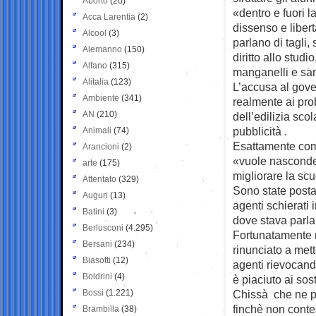
Aborto
(20)
«dentro e fuori l
Acca Larentia
(2)
dissenso e liber
Alcool
(3)
parlano di tagli,
Alemanno
(150)
diritto allo studi
Alfano
(315)
manganelli e san
Alitalia
(123)
L’accusa al gove
Ambiente
(341)
realmente ai pro
AN
(210)
dell’edilizia sco
pubblicità .
Animali
(74)
Esattamente come
Arancioni
(2)
«vuole nasconder
arte
(175)
migliorare la sc
Attentato
(329)
Sono state postat
Auguri
(13)
agenti schierati 
Batini
(3)
dove stava parla
Berlusconi
(4.295)
Fortunatamente n
Bersani
(234)
rinunciato a mett
Biasotti
(12)
agenti rievocand
Boldrini
(4)
è piaciuto ai sost
Bossi
(1.221)
Chissà che ne pe
finchè non conte
Brambilla
(38)