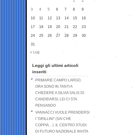
1
2
3
4
5
6
7
8
9
10
11
12
13
14
15
16
17
18
19
20
21
22
23
24
25
26
27
28
29
30
31
« Lug
Leggi gli ultimi articoli
inseriti
PRIMARIE CAMPO LARGO,
ORA SONO IN TANTI A
CHIEDERE A SILVIA SALIS DI
CANDIDARSI: LEI CI STA
PENSANDO
VANNACCI VUOLE PRENDERSI
I “GRILLINI” (SAI CHE
COPPIA…). IL CENTRO STUDI
DI FUTURO NAZIONALE INVITA