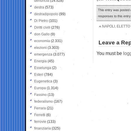
denuncia
(14.528)
destra
(573)
This entry was posted o
destradipopolo
(99)
responses to this entr
Di Pietro
(101)
«
NAPOLI, ELETTO
Diritti civili
(276)
don Gallo
(9)
economia
(2.331)
Leave a Rep
elezioni
(3.303)
You must be
log
emergenza
(3.077)
Energia
(45)
Esselunga
(2)
Esteri
(784)
Eugenetica
(3)
Europa
(1.314)
Fassino
(13)
federalismo
(167)
Ferrara
(21)
Ferretti
(6)
ferrovie
(133)
finanziaria
(325)