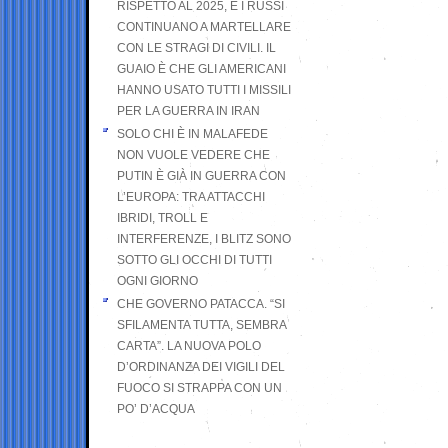
RISPETTO AL 2025, E I RUSSI
CONTINUANO A MARTELLARE
CON LE STRAGI DI CIVILI. IL
GUAIO È CHE GLI AMERICANI
HANNO USATO TUTTI I MISSILI
PER LA GUERRA IN IRAN
SOLO CHI È IN MALAFEDE
NON VUOLE VEDERE CHE
PUTIN È GIÀ IN GUERRA CON
L’EUROPA: TRA ATTACCHI
IBRIDI, TROLL E
INTERFERENZE, I BLITZ SONO
SOTTO GLI OCCHI DI TUTTI
OGNI GIORNO
CHE GOVERNO PATACCA. “SI
SFILAMENTA TUTTA, SEMBRA
CARTA”. LA NUOVA POLO
D’ORDINANZA DEI VIGILI DEL
FUOCO SI STRAPPA CON UN
PO’ D’ACQUA