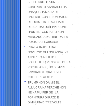
BEPPE GRILLO A UN
CONFRONTO. VANNACCI HA
UNA VOGLIA MATTA DI
PARLARE CON IL FONDATORE
DEL M5S E INTERCETTARE I
DELUSI DA GIUSEPPE CONTE.
I PUNTI DI CONTATTO NON
MANCANO, A PARTIRE DALLA
POSTURA FILORUSSA
L’ITALIA TRADITA DAL
GOVERNO MELONI. ANNA , 72
ANNI; “TRA AFFITTO E
BOLLETTE LA PENSIONE DURA
POCHI GIORNI, HO SEMPRE
LAVORATO E ORA DEVO
CHIEDERE AIUTO”
TRUMP NON DÀ MISSILI
ALL’UCRAINA PERCHÉ NON
NE HA PIÙ PER SÉ : LA
FORNITURA DI RAZZI È
DIMINUITA DI TRE VOLTE