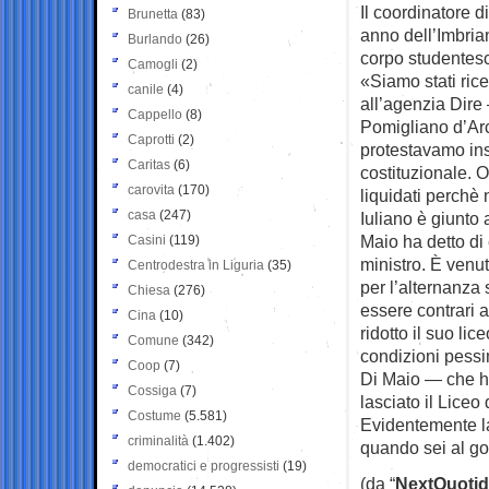
Il coordinatore d
Brunetta
(83)
anno dell’Imbria
Burlando
(26)
corpo studentesc
Camogli
(2)
«Siamo stati ric
canile
(4)
all’agenzia Dire
Cappello
(8)
Pomigliano d’Arc
Caprotti
(2)
protestavamo ins
Caritas
(6)
costituzionale. 
carovita
(170)
liquidati perchè
casa
(247)
Iuliano è giunto a
Maio ha detto di
Casini
(119)
ministro. È venut
Centrodestra in Liguria
(35)
per l’alternanza
Chiesa
(276)
essere contrari 
Cina
(10)
ridotto il suo l
Comune
(342)
condizioni pess
Coop
(7)
Di Maio — che ha
Cossiga
(7)
lasciato il Liceo
Costume
(5.581)
Evidentemente la
criminalità
(1.402)
quando sei al gov
democratici e progressisti
(19)
(da “
NextQuotid