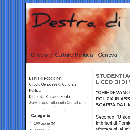
STUDENTI A
Destra di Popolo.net
LICEO DI DI
Circolo Genovese di Cultura e
Politica
“CHIEDEVAMO 
Diretto da Riccardo Fucile
POLIZIA IN A
Scrivici: destradipopolo@gmail.com
SCAPPA DA U
Categorie
Secondo l’Unione
Imbriani di
Pomig
100 giorni
(5)
sfruttare gli alu