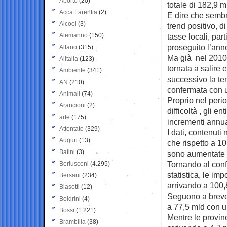
Aborto
(20)
totale di 182,9 m
Acca Larentia
(2)
E dire che sembr
Alcool
(3)
trend positivo, d
Alemanno
(150)
tasse locali, par
proseguito l’ann
Alfano
(315)
Ma già nel 2010
Alitalia
(123)
tornata a salire 
Ambiente
(341)
successivo la te
AN
(210)
confermata con ul
Animali
(74)
Proprio nel perio
Arancioni
(2)
difficoltà , gli e
arte
(175)
incrementi annu
Attentato
(329)
I dati, contenuti
Auguri
(13)
che rispetto a 10 
Batini
(3)
sono aumentate 
Tornando al confr
Berlusconi
(4.295)
statistica, le i
Bersani
(234)
arrivando a 100,
Biasotti
(12)
Seguono a breve 
Boldrini
(4)
a 77,5 mld con u
Bossi
(1.221)
Mentre le provin
Brambilla
(38)