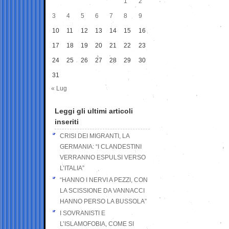
1
2
3
4
5
6
7
8
9
10
11
12
13
14
15
16
17
18
19
20
21
22
23
24
25
26
27
28
29
30
31
« Lug
Leggi gli ultimi articoli
inseriti
CRISI DEI MIGRANTI, LA
GERMANIA: “I CLANDESTINI
VERRANNO ESPULSI VERSO
L’ITALIA”
“HANNO I NERVI A PEZZI, CON
LA SCISSIONE DA VANNACCI
HANNO PERSO LA BUSSOLA”
I SOVRANISTI E
L’ISLAMOFOBIA, COME SI