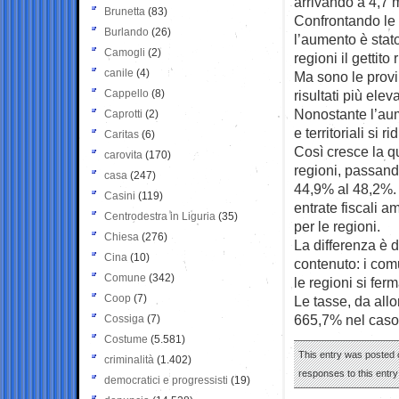
arrivando a 4,7 
Brunetta
(83)
Confrontando le 
Burlando
(26)
l’aumento è stato
Camogli
(2)
regioni il gettito
canile
(4)
Ma sono le provin
Cappello
(8)
risultati più ele
Nonostante l’aum
Caprotti
(2)
e territoriali si 
Caritas
(6)
Così cresce la qu
carovita
(170)
regioni, passand
casa
(247)
44,9% al 48,2%. 
Casini
(119)
entrate fiscali 
Centrodestra in Liguria
(35)
per le regioni.
Chiesa
(276)
La differenza è d
Cina
(10)
contenuto: i com
Comune
(342)
le regioni si fe
Coop
(7)
Le tasse, da all
665,7% nel caso de
Cossiga
(7)
Costume
(5.581)
This entry was posted 
criminalità
(1.402)
responses to this entr
democratici e progressisti
(19)