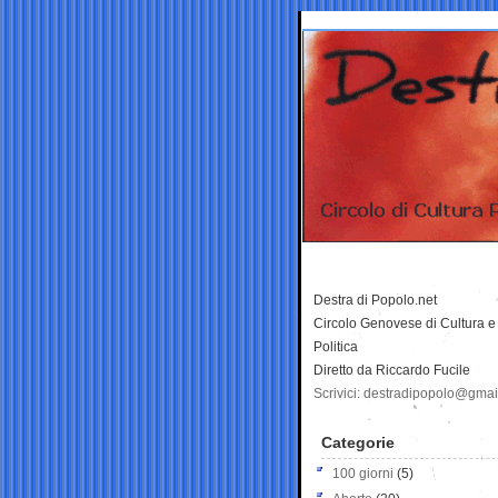
Destra di Popolo.net
Circolo Genovese di Cultura e
Politica
Diretto da Riccardo Fucile
Scrivici: destradipopolo@gma
Categorie
100 giorni
(5)