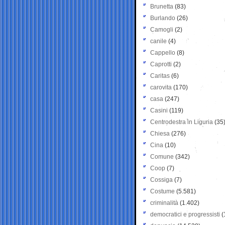
Brunetta
(83)
Burlando
(26)
Camogli
(2)
canile
(4)
Cappello
(8)
Caprotti
(2)
Caritas
(6)
carovita
(170)
casa
(247)
Casini
(119)
Centrodestra in Liguria
(35
Chiesa
(276)
Cina
(10)
Comune
(342)
Coop
(7)
Cossiga
(7)
Costume
(5.581)
criminalità
(1.402)
democratici e progressisti
(