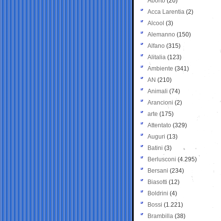
Aborto
(20)
Acca Larentia
(2)
Alcool
(3)
Alemanno
(150)
Alfano
(315)
Alitalia
(123)
Ambiente
(341)
AN
(210)
Animali
(74)
Arancioni
(2)
arte
(175)
Attentato
(329)
Auguri
(13)
Batini
(3)
Berlusconi
(4.295)
Bersani
(234)
Biasotti
(12)
Boldrini
(4)
Bossi
(1.221)
Brambilla
(38)