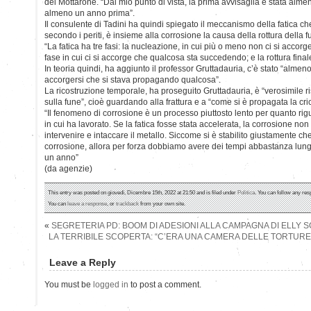
del Mottarone. “Dal mio punto di vista, la prima avvisaglia è stata alme
almeno un anno prima”.
Il consulente di Tadini ha quindi spiegato il meccanismo della fatica ch
secondo i periti, è insieme alla corrosione la causa della rottura della f
“La fatica ha tre fasi: la nucleazione, in cui più o meno non ci si accorg
fase in cui ci si accorge che qualcosa sta succedendo; e la rottura fina
In teoria quindi, ha aggiunto il professor Gruttadauria, c’è stato “alme
accorgersi che si stava propagando qualcosa”.
La ricostruzione temporale, ha proseguito Gruttadauria, è “verosimile r
sulla fune”, cioè guardando alla frattura e a “come si è propagata la cricc
“Il fenomeno di corrosione è un processo piuttosto lento per quanto rig
in cui ha lavorato. Se la fatica fosse stata accelerata, la corrosione n
intervenire e intaccare il metallo. Siccome si è stabilito giustamente che
corrosione, allora per forza dobbiamo avere dei tempi abbastanza lunghi
un anno”
(da agenzie)
This entry was posted on giovedì, Dicembre 15th, 2022 at 21:50 and is filed under
Politica
. You can follow any res
You can
leave a response
, or
trackback
from your own site.
«
SEGRETERIA PD: BOOM DI ADESIONI ALLA CAMPAGNA DI ELLY 
LA TERRIBILE SCOPERTA: “C’ERA UNA CAMERA DELLE TORTURE
Leave a Reply
You must be
logged in
to post a comment.