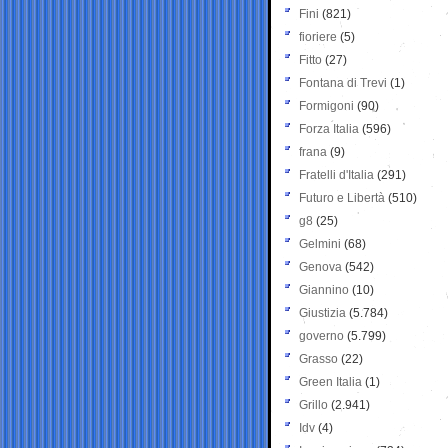
Fini
(821)
fioriere
(5)
Fitto
(27)
Fontana di Trevi
(1)
Formigoni
(90)
Forza Italia
(596)
frana
(9)
Fratelli d'Italia
(291)
Futuro e Libertà
(510)
g8
(25)
Gelmini
(68)
Genova
(542)
Giannino
(10)
Giustizia
(5.784)
governo
(5.799)
Grasso
(22)
Green Italia
(1)
Grillo
(2.941)
Idv
(4)