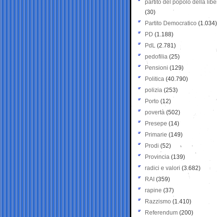
partito del popolo della libe
(30)
Partito Democratico
(1.034)
PD
(1.188)
PdL
(2.781)
pedofilia
(25)
Pensioni
(129)
Politica
(40.790)
polizia
(253)
Porto
(12)
povertà
(502)
Presepe
(14)
Primarie
(149)
Prodi
(52)
Provincia
(139)
radici e valori
(3.682)
RAI
(359)
rapine
(37)
Razzismo
(1.410)
Referendum
(200)