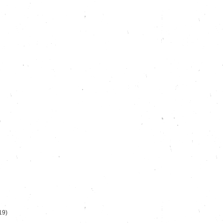
)
19)