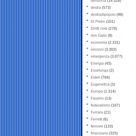
denuncia
(14.528)
destra
(573)
destradipopolo
(99)
Di Pietro
(101)
Diritti civili
(276)
don Gallo
(9)
economia
(2.331)
elezioni
(3.303)
emergenza
(3.077)
Energia
(45)
Esselunga
(2)
Esteri
(784)
Eugenetica
(3)
Europa
(1.314)
Fassino
(13)
federalismo
(167)
Ferrara
(21)
Ferretti
(6)
ferrovie
(133)
finanziaria
(325)