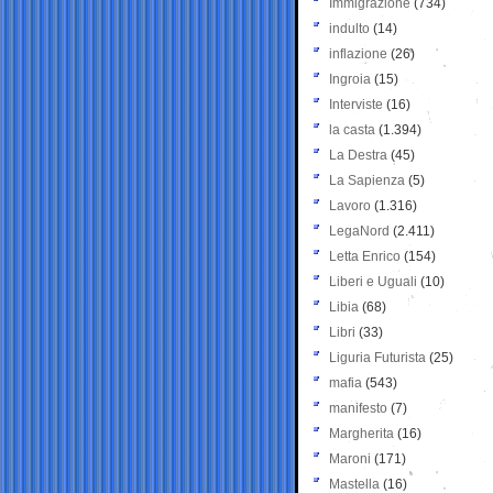
Immigrazione
(734)
indulto
(14)
inflazione
(26)
Ingroia
(15)
Interviste
(16)
la casta
(1.394)
La Destra
(45)
La Sapienza
(5)
Lavoro
(1.316)
LegaNord
(2.411)
Letta Enrico
(154)
Liberi e Uguali
(10)
Libia
(68)
Libri
(33)
Liguria Futurista
(25)
mafia
(543)
manifesto
(7)
Margherita
(16)
Maroni
(171)
Mastella
(16)