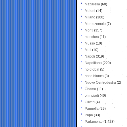
Mattarella
(60)
Meloni
(14)
Milano
(300)
Montezemolo
(7)
Monti
(357)
moschea
(11)
Musso
(10)
Muti
(10)
Napoli
(319)
Napolitano
(220)
no global
(5)
notte bianca
(3)
Nuovo Centrodestra
(2)
Obama
(11)
olimpiadi
(40)
Oliveri
(4)
Pannella
(29)
Papa
(33)
Parlamento
(1.428)