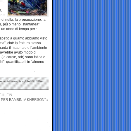
no,
e,
une:
e di nulla; la propagazione, la
le, più o meno istantanea”.
no un anno di tempo per
ispetto a quanto abbiamo visto
a”, cioè la frattura stessa.
uarda il materiale e l’ambiente
on avrebbe avuto modo di
 (le cause, ndr) sono fatica e
”, quantificabili in “almeno
ponses to this entry through the
RSS 2.0
feed.
SCHLEIN
 PER BAMBINI A KHERSON”
»