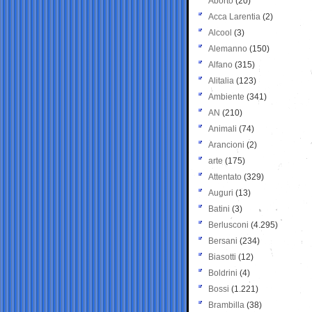
Aborto
(20)
Acca Larentia
(2)
Alcool
(3)
Alemanno
(150)
Alfano
(315)
Alitalia
(123)
Ambiente
(341)
AN
(210)
Animali
(74)
Arancioni
(2)
arte
(175)
Attentato
(329)
Auguri
(13)
Batini
(3)
Berlusconi
(4.295)
Bersani
(234)
Biasotti
(12)
Boldrini
(4)
Bossi
(1.221)
Brambilla
(38)