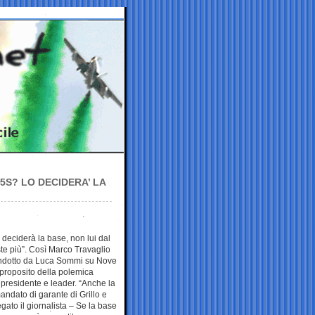
5S? LO DECIDERA’ LA
 deciderà la base, non lui dal
ste più”. Così Marco Travaglio
 condotto da Luca Sommi su Nove
 proposito della polemica
o presidente e leader. “Anche la
andato di garante di Grillo e
gato il giornalista – Se la base