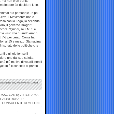
, ma non è un partito
blea per far decidere tutto,
, semmai era personale un po’
 Certo, il Movimento non è
 volta con la Lega, la seconda
 loro, il governo Draghi”.
ncora: “Quindi, se il M5S è
Conte visto che quando erano
l 7-8 per cento. Conte ha
doli al 15 e mezzo. Stamattina
 risultato delle politiche che
nti e gli elettori se il
ere uno dal suo salotto,
rà più motivo di votarli, non li
ello è il concetto di partito
ponses to this entry through the
RSS 2.0
feed.
RUSSO CANTA VITTORIA MA
EZIONI RUBATE”
L CONSULENTE DI MELONI: