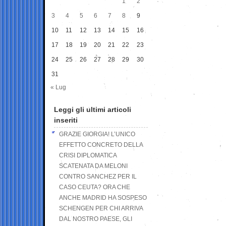
1
2
3
4
5
6
7
8
9
10
11
12
13
14
15
16
17
18
19
20
21
22
23
24
25
26
27
28
29
30
31
« Lug
Leggi gli ultimi articoli
inseriti
GRAZIE GIORGIA! L’UNICO
EFFETTO CONCRETO DELLA
CRISI DIPLOMATICA
SCATENATA DA MELONI
CONTRO SANCHEZ PER IL
CASO CEUTA? ORA CHE
ANCHE MADRID HA SOSPESO
SCHENGEN PER CHI ARRIVA
DAL NOSTRO PAESE, GLI