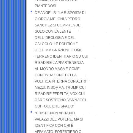
PIANTEDOSI
DE ANGELIS: “LA RISPOSTA DI
GIORGIA MELONI A PEDRO
SANCHEZ SI COMPRENDE
SOLO CON LA LENTE
DELL’IDEOLOGIA E DEL
CALCOLO: LE POLITICHE
DELL’IMMIGRAZIONE COME
TERRENO IDENTITARIO SU CUI
RIBADIRE L’APPARTENENZA
AL MONDO MAGA E COME
CONTINUAZIONE DELLA
POLITICA INTERNA CON ALTRI
MEZZI. INSOMMA, TRUMP CUI
RIBADIRE FEDELTÀ, VOX CUI
DARE SOSTEGNO, VANNACCI
CUI TOGLIERE SPAZIO”
“CRISTO NON ABITA NEI
PALAZZI DEL POTERE, MA SI
IDENTIFICA CON CHI È
AFFAMATO, FORESTIERO O