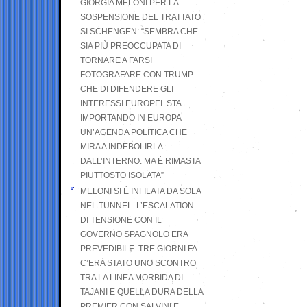
GIORGIA MELONI PER LA
SOSPENSIONE DEL TRATTATO
SI SCHENGEN: “SEMBRA CHE
SIA PIÙ PREOCCUPATA DI
TORNARE A FARSI
FOTOGRAFARE CON TRUMP
CHE DI DIFENDERE GLI
INTERESSI EUROPEI. STA
IMPORTANDO IN EUROPA
UN’AGENDA POLITICA CHE
MIRA A INDEBOLIRLA
DALL’INTERNO. MA È RIMASTA
PIUTTOSTO ISOLATA”
MELONI SI È INFILATA DA SOLA
NEL TUNNEL. L’ESCALATION
DI TENSIONE CON IL
GOVERNO SPAGNOLO ERA
PREVEDIBILE: TRE GIORNI FA
C’ERA STATO UNO SCONTRO
TRA LA LINEA MORBIDA DI
TAJANI E QUELLA DURA DELLA
PREMIER CON SALVINI E