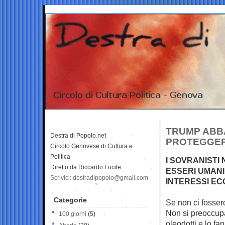
TRUMP ABBA
Destra di Popolo.net
PROTEGGER
Circolo Genovese di Cultura e
Politica
I SOVRANISTI
Diretto da Riccardo Fucile
ESSERI UMANI
Scrivici: destradipopolo@gmail.com
INTERESSI EC
Categorie
Se non ci fosser
Non si preoccup
100 giorni
(5)
oleodotti e lo fa