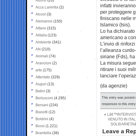
Aborto
(20)
infatti invieranno
Acca Larentia
(2)
per proteggere gl
Alcool
(3)
finiscano nelle m
Alemanno
(150)
Islamico (Isis).
Alfano
(315)
Lo ha dichiarato
Alitalia
(123)
americano a con
Ambiente
(341)
L’invio di rinfor
AN
(210)
l’alleanza curdo
siriane (Fds), ha
Animali
(74)
La misura segue
Arancioni
(2)
ritirare i suoi mi
arte
(175)
lanciare l’operaz
Attentato
(329)
Auguri
(13)
(da agenzie)
Batini
(3)
This entry was posted o
Berlusconi
(4.295)
responses to this entr
Bersani
(234)
Biasotti
(12)
«
Lâ€™INTERVISTA
Boldrini
(4)
VENUTO IN ITA
SOLIDARIETAâ
Bossi
(1.221)
Leave a Rep
Brambilla
(38)