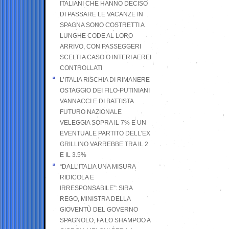
ITALIANI CHE HANNO DECISO
DI PASSARE LE VACANZE IN
SPAGNA SONO COSTRETTI A
LUNGHE CODE AL LORO
ARRIVO, CON PASSEGGERI
SCELTI A CASO O INTERI AEREI
CONTROLLATI
L’ITALIA RISCHIA DI RIMANERE
OSTAGGIO DEI FILO-PUTINIANI
VANNACCI E DI BATTISTA.
FUTURO NAZIONALE
VELEGGIA SOPRA IL 7% E UN
EVENTUALE PARTITO DELL’EX
GRILLINO VARREBBE TRA IL 2
E IL 3.5%
“DALL’ITALIA UNA MISURA
RIDICOLA E
IRRESPONSABILE”: SIRA
REGO, MINISTRA DELLA
GIOVENTÙ DEL GOVERNO
SPAGNOLO, FA LO SHAMPOO A