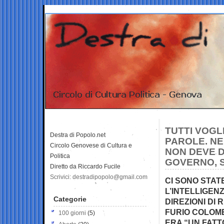
TUTTI VOGLI
Destra di Popolo.net
PAROLE. NE
Circolo Genovese di Cultura e
NON DEVE D
Politica
GOVERNO, S
Diretto da Riccardo Fucile
Scrivici: destradipopolo@gmail.com
CI SONO STAT
L’INTELLIGENZ
Categorie
DIREZIONI DI
FURIO COLOMB
100 giorni
(5)
ERA “UN FATT