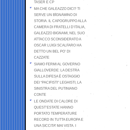
TASER E CP
MA CHE GALEAZZO DICI? TI
SERVE UN BIGNAMINO DI
STORIA. IL CAPOGRUPPO ALLA
CAMERA DI FRATELLI D’ITALIA,
GALEAZZO BIGNAMI, NEL SUO
ATTACCO SCONSIDERATO A
OSCAR LUIGI SCALFARO HA
DETTO UN BEL PO’ DI
CAZZATE
SIAMO FERMI AL GOVERNO
GIALLOVERDE: LA DESTRA
SULLA DIFESA È OSTAGGIO
DEI “PACIFISTI” LEGHISTI, LA
SINISTRA DEL PUTINIANO
CONTE
LE ONDATE DI CALORE DI
QUEST’ESTATE HANNO
PORTATO TEMPERATURE
RECORD IN TUTTA EUROPA E
UNA SICCITA’ MAI VISTA. I