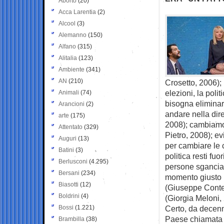
Aborto
(20)
Acca Larentia
(2)
Alcool
(3)
Alemanno
(150)
Alfano
(315)
Alitalia
(123)
Ambiente
(341)
AN
(210)
Crosetto, 2006); 
elezioni, la poli
Animali
(74)
bisogna eliminar
Arancioni
(2)
andare nella dire
arte
(175)
2008); cambiamo 
Attentato
(329)
Pietro, 2008); ev
Auguri
(13)
per cambiare le c
Batini
(3)
politica resti fu
Berlusconi
(4.295)
persone sganciate
Bersani
(234)
momento giusto pe
Biasotti
(12)
(Giuseppe Conte
Boldrini
(4)
(Giorgia Meloni,
Bossi
(1.221)
Certo, da decenn
Paese chiamata Ra
Brambilla
(38)