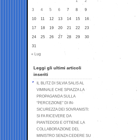
1
2
3
4
5
6
7
8
9
10
11
12
13
14
15
16
17
18
19
20
21
22
23
24
25
26
27
28
29
30
31
« Lug
Leggi gli ultimi articoli
inseriti
IL BLITZ DI SILVIA SALIS AL
VIMINALE CHE SPIAZZA LA
PROPAGANDA SULLA
“PERCEZIONE” DI IN-
SICUREZZA DEI SOVRANISTI:
SI FA RICEVERE DA
PIANTEDOSI E OTTIENE LA
COLLABORAZIONE DEL
MINISTRO SENZA CEDERE SU