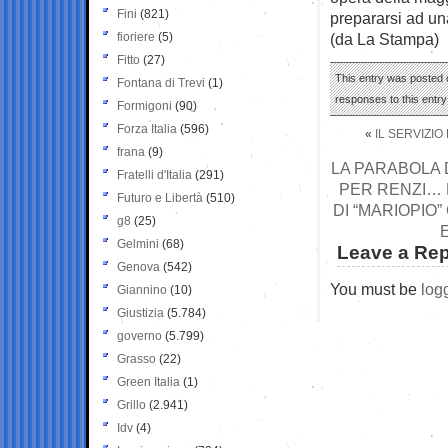
Fini
(821)
prepararsi ad un
fioriere
(5)
(da La Stampa)
Fitto
(27)
This entry was posted o
Fontana di Trevi
(1)
responses to this entr
Formigoni
(90)
Forza Italia
(596)
«
IL SERVIZIO
frana
(9)
LA PARABOLA 
Fratelli d'Italia
(291)
PER RENZI… 
Futuro e Libertà
(510)
DI “MARIOPIO
g8
(25)
Gelmini
(68)
Leave a Rep
Genova
(542)
You must be
log
Giannino
(10)
Giustizia
(5.784)
governo
(5.799)
Grasso
(22)
Green Italia
(1)
Grillo
(2.941)
Idv
(4)