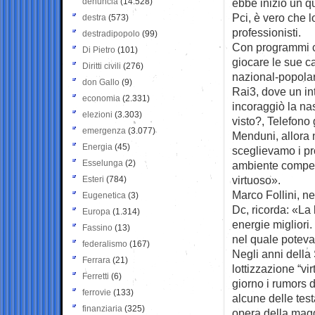
denuncia
(14.528)
ebbe inizio un qu
Pci, è vero che l
destra
(573)
professionisti.
destradipopolo
(99)
Con programmi ch
Di Pietro
(101)
giocare le sue ca
Diritti civili
(276)
nazional-popolar
don Gallo
(9)
Rai3, dove un in
economia
(2.331)
incoraggiò la na
elezioni
(3.303)
visto?, Telefono
emergenza
(3.077)
Menduni, allora n
Energia
(45)
sceglievamo i pro
Esselunga
(2)
ambiente competi
virtuoso».
Esteri
(784)
Marco Follini, n
Eugenetica
(3)
Dc, ricorda: «La 
Europa
(1.314)
energie migliori.
Fassino
(13)
nel quale potevan
federalismo
(167)
Negli anni della 
Ferrara
(21)
lottizzazione “vi
Ferretti
(6)
giorno i rumors 
ferrovie
(133)
alcune delle tes
finanziaria
(325)
opera della magg