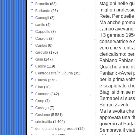
stagioni nelle qua
Brunetta
(83)
migliori professi
Burlando
(26)
Rete. Per quelle
Camogli
(2)
Ma anche promuov
canile
(4)
campo avevano di
Cappello
(8)
Il 3 gennaio 1954
Caprotti
(2)
conservatrice e c
Caritas
(6)
vero che vi entra
carovita
(170)
clericalismo: pe
casa
(247)
Fabiano Fabiani
Qualche anno dop
Casini
(119)
Fanfani: «Avrei 
Centrodestra in Liguria
(35)
per la prima volt
Chiesa
(276)
e scapigliato che
Cina
(10)
Biagi si dimise m
Comune
(342)
Bernabei si suss
Coop
(7)
Sergio Zavoli.
Cossiga
(7)
Ma la svolta che
Costume
(5.581)
approvata una rif
criminalità
(1.402)
governo al Parla
democratici e progressisti
(19)
Sembrava il viati