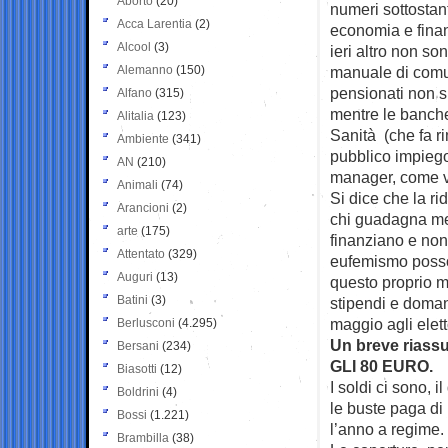
Aborto
(20)
numeri sottostan
Acca Larentia
(2)
economia e fina
Alcool
(3)
ieri altro non so
Alemanno
(150)
manuale di comun
pensionati non s
Alfano
(315)
mentre le banche
Alitalia
(123)
Sanità (che fa ri
Ambiente
(341)
pubblico impiego 
AN
(210)
manager, come 
Animali
(74)
Si dice che la ri
Arancioni
(2)
chi guadagna men
arte
(175)
finanziano e non 
Attentato
(329)
eufemismo posson
Auguri
(13)
questo proprio m
Batini
(3)
stipendi e doman
maggio agli eletto
Berlusconi
(4.295)
Un breve riass
Bersani
(234)
GLI 80 EURO.
Biasotti
(12)
I soldi ci sono, 
Boldrini
(4)
le buste paga di 
Bossi
(1.221)
l’anno a regime.
Brambilla
(38)