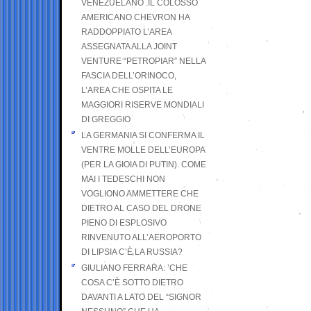
VENEZUELANO .IL COLOSSO
AMERICANO CHEVRON HA
RADDOPPIATO L’AREA
ASSEGNATA ALLA JOINT
VENTURE “PETROPIAR” NELLA
FASCIA DELL’ORINOCO,
L’AREA CHE OSPITA LE
MAGGIORI RISERVE MONDIALI
DI GREGGIO
LA GERMANIA SI CONFERMA IL
VENTRE MOLLE DELL’EUROPA
(PER LA GIOIA DI PUTIN). COME
MAI I TEDESCHI NON
VOGLIONO AMMETTERE CHE
DIETRO AL CASO DEL DRONE
PIENO DI ESPLOSIVO
RINVENUTO ALL’AEROPORTO
DI LIPSIA C’È LA RUSSIA?
GIULIANO FERRARA: ’CHE
COSA C’È SOTTO DIETRO
DAVANTI A LATO DEL “SIGNOR