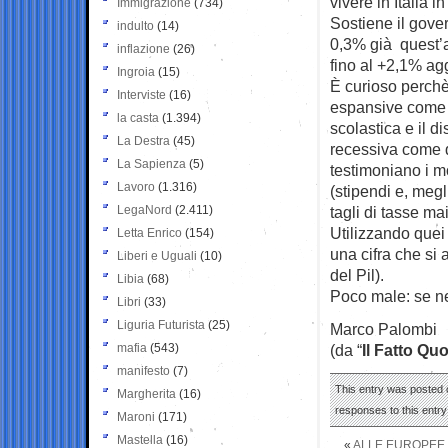
vivere in Italia in
Immigrazione
(734)
Sostiene il gove
indulto
(14)
0,3% già quest’a
inflazione
(26)
fino al +2,1% ag
Ingroia
(15)
È curioso perchè
Interviste
(16)
espansive come il
la casta
(1.394)
scolastica e il 
La Destra
(45)
recessiva come qu
La Sapienza
(5)
testimoniano i mo
Lavoro
(1.316)
(stipendi e, megl
LegaNord
(2.411)
tagli di tasse ma
Utilizzando quei 
Letta Enrico
(154)
una cifra che si 
Liberi e Uguali
(10)
del Pil).
Libia
(68)
Poco male: se ne
Libri
(33)
Liguria Futurista
(25)
Marco Palombi
mafia
(543)
(da “
Il Fatto Qu
manifesto
(7)
This entry was posted o
Margherita
(16)
responses to this entr
Maroni
(171)
Mastella
(16)
«
ALLE EUROPEE 