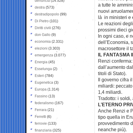
denuncia
(14.528)
a tutte le ammini
destra
(573)
nuovi arruolament
destradipopolo
(99)
là in ministeri e 
Di Pietro
(101)
Le reazioni degli
Diritti civili
(276)
prossimi dieci g
don Gallo
(9)
In ogni caso, e n
economia
(2.331)
dell’Economia, se
macrosettore il t
elezioni
(3.303)
IL FANTASMA I
emergenza
(3.077)
Renzi conferma: 
Energia
(45)
dall’aumento dal 
Esselunga
(2)
titoli di Stato).
Esteri
(784)
Il governo cifra i
Eugenetica
(3)
miliardi: peccato
Europa
(1.314)
1,4 miliardi.
Fassino
(13)
Tradotto: i soldi
federalismo
(167)
L’ETERNO PRI
Ferrara
(21)
Anche Renzi e Pa
tipo quella in E
Ferretti
(6)
provvedimento di
ferrovie
(133)
neanche più).
finanziaria
(325)