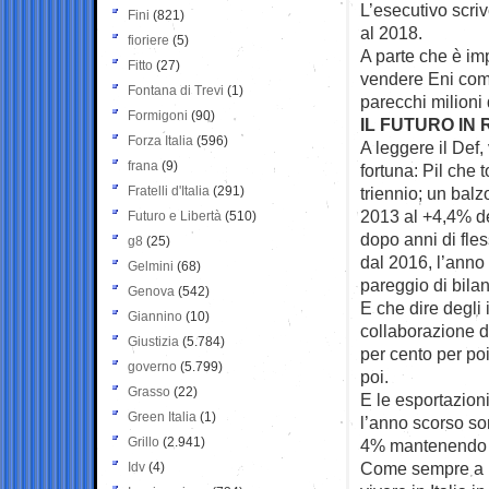
L’esecutivo scriv
Fini
(821)
al 2018.
fioriere
(5)
A parte che è imp
Fitto
(27)
vendere Eni comp
Fontana di Trevi
(1)
parecchi milioni 
Formigoni
(90)
IL FUTURO IN 
Forza Italia
(596)
A leggere il Def,
frana
(9)
fortuna: Pil che 
Fratelli d'Italia
(291)
triennio; un bal
2013 al +4,4% de
Futuro e Libertà
(510)
dopo anni di fle
g8
(25)
dal 2016, l’anno
Gelmini
(68)
pareggio di bilan
Genova
(542)
E che dire degli 
Giannino
(10)
collaborazione d
Giustizia
(5.784)
per cento per poi
governo
(5.799)
poi.
Grasso
(22)
E le esportazioni
Green Italia
(1)
l’anno scorso so
Grillo
(2.941)
4% mantenendo q
Come sempre a l
Idv
(4)