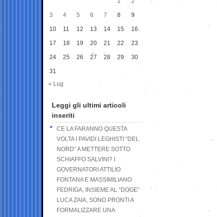
1
2
3
4
5
6
7
8
9
10
11
12
13
14
15
16
17
18
19
20
21
22
23
24
25
26
27
28
29
30
31
« Lug
Leggi gli ultimi articoli
inseriti
CE LA FARANNO QUESTA
VOLTA I PAVIDI LEGHISTI “DEL
NORD” A METTERE SOTTO
SCHIAFFO SALVINI? I
GOVERNATORI ATTILIO
FONTANA E MASSIMILIANO
FEDRIGA, INSIEME AL “DOGE”
LUCA ZAIA, SONO PRONTI A
FORMALIZZARE UNA