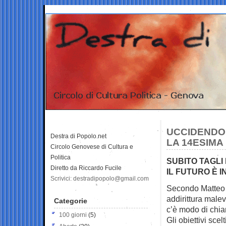
UCCIDENDO 
Destra di Popolo.net
LA 14ESIMA
Circolo Genovese di Cultura e
Politica
SUBITO TAGLI 
Diretto da Riccardo Fucile
IL FUTURO È I
Scrivici: destradipopolo@gmail.com
Secondo Matteo R
addirittura male
Categorie
c’è modo di chiam
100 giorni
(5)
Gli obiettivi scelt