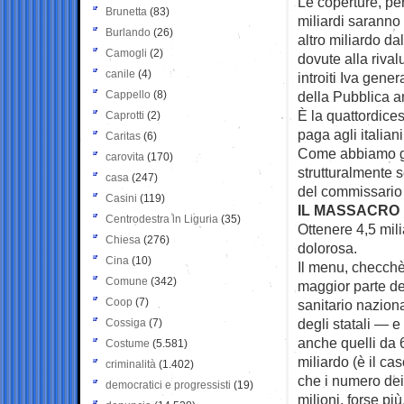
Le coperture, pe
Brunetta
(83)
miliardi saranno 
Burlando
(26)
altro miliardo d
Camogli
(2)
dovute alla rival
canile
(4)
introiti Iva gene
Cappello
(8)
della Pubblica a
È la quattordice
Caprotti
(2)
paga agli italiani
Caritas
(6)
Come abbiamo già
carovita
(170)
strutturalmente s
casa
(247)
del commissario 
Casini
(119)
IL MASSACRO D
Centrodestra in Liguria
(35)
Ottenere 4,5 mili
Chiesa
(276)
dolorosa.
Cina
(10)
Il menu, checchè
Comune
(342)
maggior parte de
Coop
(7)
sanitario naziona
degli statali — 
Cossiga
(7)
anche quelli da 
Costume
(5.581)
miliardo (è il ca
criminalità
(1.402)
che i numero dei 
democratici e progressisti
(19)
milioni, forse più