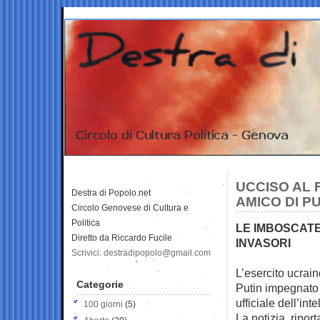
UCCISO AL F
Destra di Popolo.net
AMICO DI P
Circolo Genovese di Cultura e
Politica
LE IMBOSCATE
Diretto da Riccardo Fucile
INVASORI
Scrivici: destradipopolo@gmail.com
L’esercito ucrai
Categorie
Putin
impegnato 
ufficiale dell’int
100 giorni
(5)
La notizia, riport