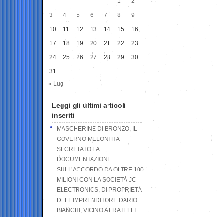
1
2
3
4
5
6
7
8
9
10
11
12
13
14
15
16
17
18
19
20
21
22
23
24
25
26
27
28
29
30
31
« Lug
Leggi gli ultimi articoli
inseriti
MASCHERINE DI BRONZO, IL
GOVERNO MELONI HA
SECRETATO LA
DOCUMENTAZIONE
SULL’ACCORDO DA OLTRE 100
MILIONI CON LA SOCIETÀ JC
ELECTRONICS, DI PROPRIETÀ
DELL’IMPRENDITORE DARIO
BIANCHI, VICINO A FRATELLI