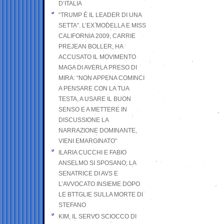
D’ITALIA
“TRUMP È IL LEADER DI UNA
SETTA”. L’EX MODELLA E MISS
CALIFORNIA 2009, CARRIE
PREJEAN BOLLER, HA
ACCUSATO IL MOVIMENTO
MAGA DI AVERLA PRESO DI
MIRA: “NON APPENA COMINCI
A PENSARE CON LA TUA
TESTA, A USARE IL BUON
SENSO E A METTERE IN
DISCUSSIONE LA
NARRAZIONE DOMINANTE,
VIENI EMARGINATO”
ILARIA CUCCHI E FABIO
ANSELMO SI SPOSANO; LA
SENATRICE DI AVS E
L’AVVOCATO INSIEME DOPO
LE BTTGLIE SULLA MORTE DI
STEFANO
KIM, IL SERVO SCIOCCO DI