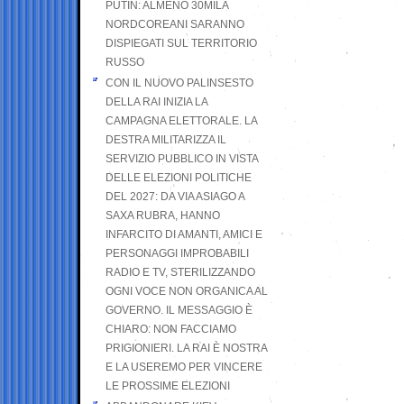
PUTIN: ALMENO 30MILA
NORDCOREANI SARANNO
DISPIEGATI SUL TERRITORIO
RUSSO
CON IL NUOVO PALINSESTO
DELLA RAI INIZIA LA
CAMPAGNA ELETTORALE. LA
DESTRA MILITARIZZA IL
SERVIZIO PUBBLICO IN VISTA
DELLE ELEZIONI POLITICHE
DEL 2027: DA VIA ASIAGO A
SAXA RUBRA, HANNO
INFARCITO DI AMANTI, AMICI E
PERSONAGGI IMPROBABILI
RADIO E TV, STERILIZZANDO
OGNI VOCE NON ORGANICA AL
GOVERNO. IL MESSAGGIO È
CHIARO: NON FACCIAMO
PRIGIONIERI. LA RAI È NOSTRA
E LA USEREMO PER VINCERE
LE PROSSIME ELEZIONI