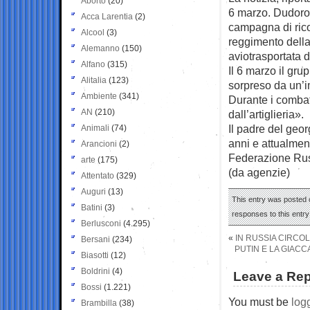
Aborto
(20)
6 marzo. Dudoro
Acca Larentia
(2)
campagna di ric
Alcool
(3)
reggimento dell
Alemanno
(150)
aviotrasportata d
Alfano
(315)
Il 6 marzo il gr
Alitalia
(123)
sorpreso da un’i
Ambiente
(341)
Durante i combatt
AN
(210)
dall’artiglieria».
Il padre del geo
Animali
(74)
anni e attualme
Arancioni
(2)
Federazione Rus
arte
(175)
(da agenzie)
Attentato
(329)
Auguri
(13)
This entry was posted 
Batini
(3)
responses to this entr
Berlusconi
(4.295)
«
IN RUSSIA CIRCOL
Bersani
(234)
PUTIN E LA GIACCA
Biasotti
(12)
Boldrini
(4)
Leave a Rep
Bossi
(1.221)
You must be
log
Brambilla
(38)