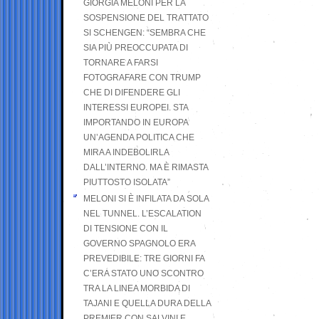
GIORGIA MELONI PER LA
SOSPENSIONE DEL TRATTATO
SI SCHENGEN: “SEMBRA CHE
SIA PIÙ PREOCCUPATA DI
TORNARE A FARSI
FOTOGRAFARE CON TRUMP
CHE DI DIFENDERE GLI
INTERESSI EUROPEI. STA
IMPORTANDO IN EUROPA
UN’AGENDA POLITICA CHE
MIRA A INDEBOLIRLA
DALL’INTERNO. MA È RIMASTA
PIUTTOSTO ISOLATA”
MELONI SI È INFILATA DA SOLA
NEL TUNNEL. L’ESCALATION
DI TENSIONE CON IL
GOVERNO SPAGNOLO ERA
PREVEDIBILE: TRE GIORNI FA
C’ERA STATO UNO SCONTRO
TRA LA LINEA MORBIDA DI
TAJANI E QUELLA DURA DELLA
PREMIER CON SALVINI E