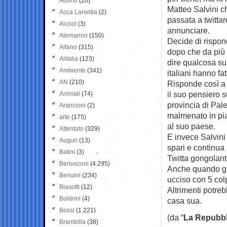
Aborto
(20)
Matteo Salvini c
Acca Larentia
(2)
passata a twitta
Alcool
(3)
annunciare.
Alemanno
(150)
Decide di rispond
Alfano
(315)
dopo che da più p
Alitalia
(123)
dire qualcosa sul
Ambiente
(341)
italiani hanno fa
AN
(210)
Risponde così a 
il suo pensiero s
Animali
(74)
provincia di Pal
Arancioni
(2)
malmenato in pia
arte
(175)
al suo paese.
Attentato
(329)
E invece Salvini
Auguri
(13)
spari e continua
Batini
(3)
Twitta gongolante
Berlusconi
(4.295)
Anche quando gl
Bersani
(234)
ucciso con 5 col
Biasotti
(12)
Altrimenti potre
Boldrini
(4)
casa sua.
Bossi
(1.221)
(da “
La Repubbl
Brambilla
(38)