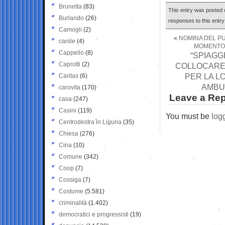
Brunetta
(83)
This entry was posted o
Burlando
(26)
responses to this entr
Camogli
(2)
«
NOMINA DEL PUT
canile
(4)
MOMENTO 
Cappello
(8)
“SPIAGG
Caprotti
(2)
COLLOCARE 
PER LA L
Caritas
(6)
AMBU
carovita
(170)
Leave a Rep
casa
(247)
Casini
(119)
You must be
log
Centrodestra in Liguria
(35)
Chiesa
(276)
Cina
(10)
Comune
(342)
Coop
(7)
Cossiga
(7)
Costume
(5.581)
criminalità
(1.402)
democratici e progressisti
(19)