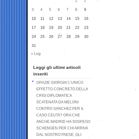
1
2
3
4
5
6
7
8
9
10
11
12
13
14
15
16
17
18
19
20
21
22
23
24
25
26
27
28
29
30
31
« Lug
Leggi gli ultimi articoli
inseriti
GRAZIE GIORGIA! L’UNICO
EFFETTO CONCRETO DELLA
CRISI DIPLOMATICA
SCATENATA DA MELONI
CONTRO SANCHEZ PER IL
CASO CEUTA? ORA CHE
ANCHE MADRID HA SOSPESO
SCHENGEN PER CHI ARRIVA
DAL NOSTRO PAESE, GLI