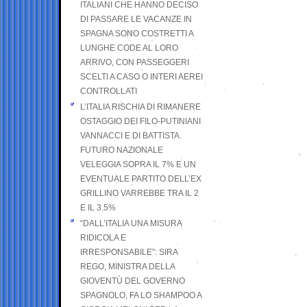
ITALIANI CHE HANNO DECISO
DI PASSARE LE VACANZE IN
SPAGNA SONO COSTRETTI A
LUNGHE CODE AL LORO
ARRIVO, CON PASSEGGERI
SCELTI A CASO O INTERI AEREI
CONTROLLATI
L’ITALIA RISCHIA DI RIMANERE
OSTAGGIO DEI FILO-PUTINIANI
VANNACCI E DI BATTISTA.
FUTURO NAZIONALE
VELEGGIA SOPRA IL 7% E UN
EVENTUALE PARTITO DELL’EX
GRILLINO VARREBBE TRA IL 2
E IL 3.5%
“DALL’ITALIA UNA MISURA
RIDICOLA E
IRRESPONSABILE”: SIRA
REGO, MINISTRA DELLA
GIOVENTÙ DEL GOVERNO
SPAGNOLO, FA LO SHAMPOO A