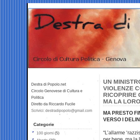
UN MINISTR
Destra di Popolo.net
VIOLENZE C
Circolo Genovese di Cultura e
RICOPRIRE 
Politica
MA LA LORO 
Diretto da Riccardo Fucile
Scrivici: destradipopolo@gmail.com
MA PRESTO FI
VERSO I DELIN
Categorie
“L’allarme ‘razzi
100 giorni
(5)
per bene, ma la 