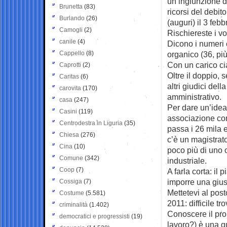
un’ingiunzione d
Brunetta
(83)
ricorsi del debit
Burlando
(26)
(auguri) il 3 feb
Camogli
(2)
Rischiereste i vos
canile
(4)
Dicono i numeri 
Cappello
(8)
organico (36, più
Con un carico ci
Caprotti
(2)
Oltre il doppio,
Caritas
(6)
altri giudici del
carovita
(170)
amministrativo.
casa
(247)
Per dare un’idea:
Casini
(119)
associazione conf
Centrodestra in Liguria
(35)
passa i 26 mila e
Chiesa
(276)
c’è un magistrat
Cina
(10)
poco più di uno o
Comune
(342)
industriale.
Coop
(7)
A farla corta: i
imporre una giust
Cossiga
(7)
Mettetevi al post
Costume
(5.581)
2011: difficile t
criminalità
(1.402)
Conoscere il prop
democratici e progressisti
(19)
lavoro?) è una qu