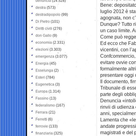
denuncia
(14.528)
Bene: depositato
destra
(573)
luglio 2012 è sta
destradipopolo
(99)
agognata, non c’e
Di Pietro
(101)
Dunque? Tutto rin
Diritti civili
(276)
un caso limite. 
don Gallo
(9)
Come può regger
economia
(2.331)
Ed ecco che Fabi
vicentini, con l’
elezioni
(3.303)
Confcommercio, Cg
emergenza
(3.077)
evitare ovvie co
Energia
(45)
formalmente altr
Esselunga
(2)
presentare oggi 
Esteri
(784)
Il documento, fi
Eugenetica
(3)
Tribunale di es
Europa
(1.314)
parte degli obblig
Fassino
(13)
Denuncia «intolle
federalismo
(167)
rinvii di udienza
Ferrara
(21)
anni, specialmen
Lamenta che «le 
Ferretti
(6)
andate progress
ferrovie
(133)
magistrati e del 
finanziaria
(325)