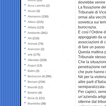
Aborto
(20)
dovrebbe venire 
Acca Larentia
(2)
La fissazione de
Alcool
(3)
Tribunale di Vic
Alemanno
(150)
ormai alla vecchi
sovietica sui temp
Alfano
(315)
burocrazia.
Alitalia
(123)
E così l’Ordine d
Ambiente
(341)
appoggiato da un 
AN
(210)
associazioni di 
Animali
(74)
di fare un passo 
Arancioni
(2)
Questa mattina pr
arte
(175)
Tribunale stesso
Attentato
(329)
Che la situazione
Auguri
(13)
penetrazione nel
Batini
(3)
che pure hanno i
Nè per la violenz
Berlusconi
(4.295)
altre parti d’Ital
Bersani
(234)
semiparalizzata 
Biasotti
(12)
Per capirci, verr
Boldrini
(4)
un’azienda artig
Bossi
(1.221)
ottenne dal trib
Brambilla
(38)