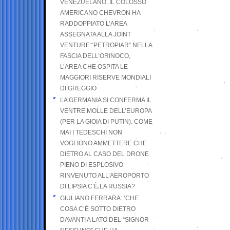
VENEZUELANO .IL COLOSSO
AMERICANO CHEVRON HA
RADDOPPIATO L’AREA
ASSEGNATA ALLA JOINT
VENTURE “PETROPIAR” NELLA
FASCIA DELL’ORINOCO,
L’AREA CHE OSPITA LE
MAGGIORI RISERVE MONDIALI
DI GREGGIO
LA GERMANIA SI CONFERMA IL
VENTRE MOLLE DELL’EUROPA
(PER LA GIOIA DI PUTIN). COME
MAI I TEDESCHI NON
VOGLIONO AMMETTERE CHE
DIETRO AL CASO DEL DRONE
PIENO DI ESPLOSIVO
RINVENUTO ALL’AEROPORTO
DI LIPSIA C’È LA RUSSIA?
GIULIANO FERRARA: ’CHE
COSA C’È SOTTO DIETRO
DAVANTI A LATO DEL “SIGNOR