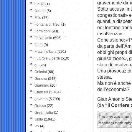
gravemente dim
Fini
(821)
Sotto accusa, in
fioriere
(5)
congestionati» e 
Fitto
(27)
quanti, a dispett
Fontana di Trevi
(1)
nel lontano apri
Formigoni
(90)
insolvenza».
Forza Italia
(596)
Conclusione: «Po
frana
(9)
da parte dell’Am
Fratelli d'Italia
(291)
obblighi propri d
giurisdizione», g
Futuro e Libertà
(510)
stato di insolve
g8
(25)
Una provocazione
Gelmini
(68)
stessa.
Genova
(542)
Ma non è anche r
Giannino
(10)
dell’economia?
Giustizia
(5.784)
Gian Antonio Ste
governo
(5.799)
(da
“il Corriere
Grasso
(22)
Green Italia
(1)
This entry was posted 
Grillo
(2.941)
responses to this entr
Idv
(4)