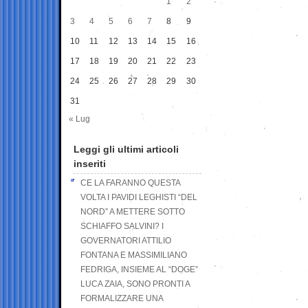
1
2
3
4
5
6
7
8
9
10
11
12
13
14
15
16
17
18
19
20
21
22
23
24
25
26
27
28
29
30
31
« Lug
Leggi gli ultimi articoli
inseriti
CE LA FARANNO QUESTA
VOLTA I PAVIDI LEGHISTI “DEL
NORD” A METTERE SOTTO
SCHIAFFO SALVINI? I
GOVERNATORI ATTILIO
FONTANA E MASSIMILIANO
FEDRIGA, INSIEME AL “DOGE”
LUCA ZAIA, SONO PRONTI A
FORMALIZZARE UNA