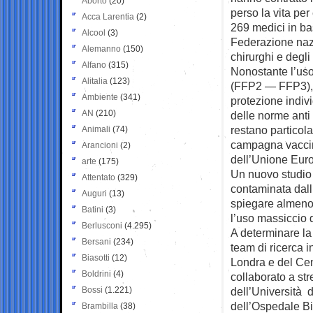
Aborto
(20)
perso la vita per
Acca Larentia
(2)
269 medici in b
Alcool
(3)
Federazione nazi
Alemanno
(150)
chirurghi e degli 
Alfano
(315)
Nonostante l’uso
Alitalia
(123)
(FFP2 — FFP3), vi
Ambiente
(341)
protezione indivi
AN
(210)
delle norme anti 
restano particola
Animali
(74)
campagna vaccin
Arancioni
(2)
dell’Unione Euro
arte
(175)
Un nuovo studio 
Attentato
(329)
contaminata dal
Auguri
(13)
spiegare almeno i
Batini
(3)
l’uso massiccio 
Berlusconi
(4.295)
A determinare la
Bersani
(234)
team di ricerca i
Biasotti
(12)
Londra e del Cen
Boldrini
(4)
collaborato a str
Bossi
(1.221)
dell’Università d
dell’Ospedale Bi
Brambilla
(38)