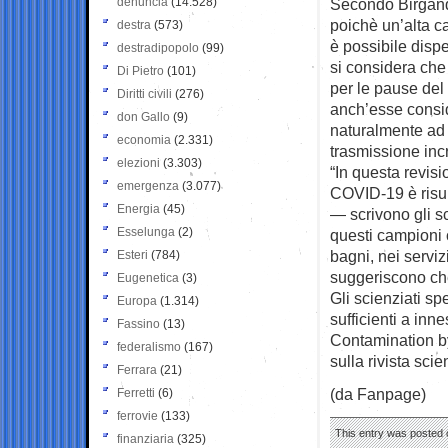
denuncia
(14.528)
Secondo Birgand 
poichè un’alta ca
destra
(573)
è possibile disper
destradipopolo
(99)
si considera che
Di Pietro
(101)
per le pause del
Diritti civili
(276)
anch’esse consid
don Gallo
(9)
naturalmente ad
economia
(2.331)
trasmissione incr
elezioni
(3.303)
“In questa revisi
emergenza
(3.077)
COVID-19 è risu
Energia
(45)
— scrivono gli sc
Esselunga
(2)
questi campioni c
bagni, nei serviz
Esteri
(784)
suggeriscono ch
Eugenetica
(3)
Gli scienziati spe
Europa
(1.314)
sufficienti a inn
Fassino
(13)
Contamination by
federalismo
(167)
sulla rivista sc
Ferrara
(21)
(da Fanpage)
Ferretti
(6)
ferrovie
(133)
This entry was posted 
finanziaria
(325)