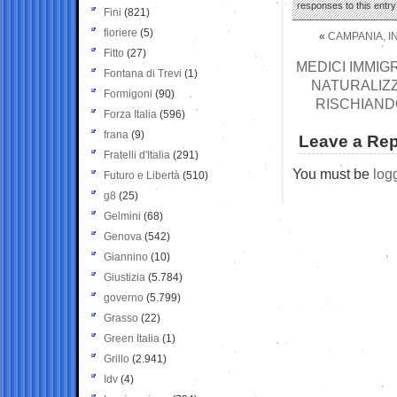
responses to this entr
Fini
(821)
fioriere
(5)
«
CAMPANIA, I
Fitto
(27)
MEDICI IMMIGR
Fontana di Trevi
(1)
NATURALIZZ
Formigoni
(90)
RISCHIANDO
Forza Italia
(596)
frana
(9)
Leave a Rep
Fratelli d'Italia
(291)
You must be
log
Futuro e Libertà
(510)
g8
(25)
Gelmini
(68)
Genova
(542)
Giannino
(10)
Giustizia
(5.784)
governo
(5.799)
Grasso
(22)
Green Italia
(1)
Grillo
(2.941)
Idv
(4)