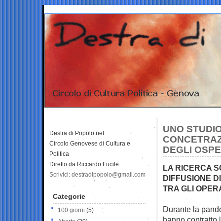
UNO STUDI
Destra di Popolo.net
CONCETRAZI
Circolo Genovese di Cultura e
DEGLI OSPE
Politica
Diretto da Riccardo Fucile
LA RICERCA SC
Scrivici: destradipopolo@gmail.com
DIFFUSIONE D
TRA GLI OPER
Categorie
Durante la pande
100 giorni
(5)
hanno contratto