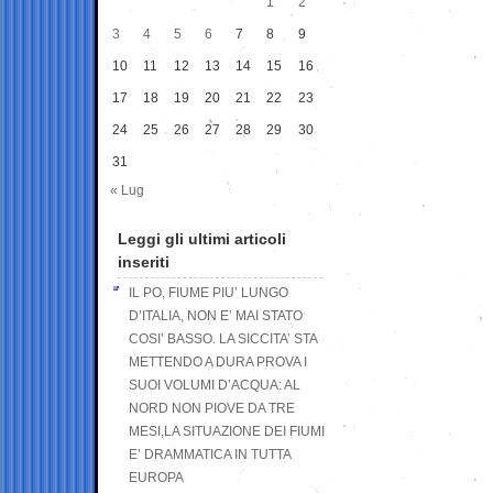
1
2
3
4
5
6
7
8
9
10
11
12
13
14
15
16
17
18
19
20
21
22
23
24
25
26
27
28
29
30
31
« Lug
Leggi gli ultimi articoli
inseriti
IL PO, FIUME PIU’ LUNGO
D’ITALIA, NON E’ MAI STATO
COSI’ BASSO. LA SICCITA’ STA
METTENDO A DURA PROVA I
SUOI VOLUMI D’ACQUA: AL
NORD NON PIOVE DA TRE
MESI,LA SITUAZIONE DEI FIUMI
E’ DRAMMATICA IN TUTTA
EUROPA