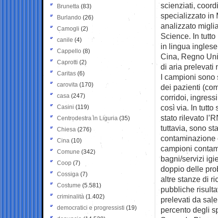
scienziati, coor
Brunetta
(83)
specializzato in 
Burlando
(26)
analizzato migli
Camogli
(2)
Science. In tutto
canile
(4)
in lingua inglese,
Cappello
(8)
Cina, Regno Unit
Caprotti
(2)
di aria prelevati
Caritas
(6)
I campioni sono s
carovita
(170)
dei pazienti (co
casa
(247)
corridoi, ingress
così via. In tutt
Casini
(119)
stato rilevato l
Centrodestra in Liguria
(35)
tuttavia, sono st
Chiesa
(276)
contaminazione di
Cina
(10)
campioni contamin
Comune
(342)
bagni/servizi igi
Coop
(7)
doppio delle pro
Cossiga
(7)
altre stanze di r
Costume
(5.581)
pubbliche risult
criminalità
(1.402)
prelevati da sale
democratici e progressisti
(19)
percento degli sp