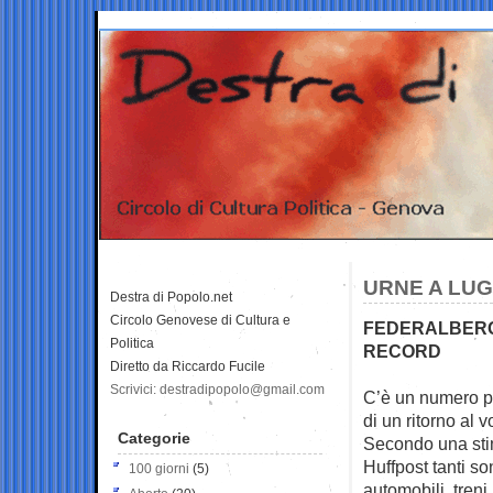
URNE A LUGL
Destra di Popolo.net
Circolo Genovese di Cultura e
FEDERALBERGH
Politica
RECORD
Diretto da Riccardo Fucile
Scrivici: destradipopolo@gmail.com
C’è un numero pe
di un ritorno al v
Categorie
Secondo una sti
Huffpost tanti so
100 giorni
(5)
automobili, treni