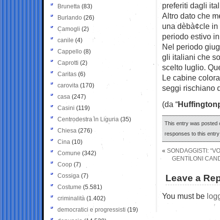
preferiti dagli it
Brunetta
(83)
Altro dato che me
Burlando
(26)
una dèbà¢cle in t
Camogli
(2)
periodo estivo in
canile
(4)
Nel periodo giugn
Cappello
(8)
gli italiani che 
Caprotti
(2)
scelto luglio. Q
Caritas
(6)
Le cabine colora
carovita
(170)
seggi rischiano 
casa
(247)
(da “
Huffington
Casini
(119)
Centrodestra in Liguria
(35)
This entry was posted o
Chiesa
(276)
responses to this entr
Cina
(10)
«
SONDAGGISTI: “VO
Comune
(342)
GENTILONI CAN
Coop
(7)
Cossiga
(7)
Leave a Rep
Costume
(5.581)
You must be
log
criminalità
(1.402)
democratici e progressisti
(19)