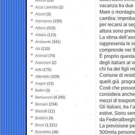
Aborto
(20)
vacanza tra due
Acca Larentia
(2)
Mare o montagna 
Alcool
(3)
cambia: improbab
Alemanno
(150)
per recarsi ai se
Alfano
(315)
altura sono preno
Alitalia
(123)
La stima dell’as
Ambiente
(341)
rappresenta le im
AN
(210)
comprende nei 9,
È proprio questa
Animali
(74)
degli italiani al 
Arancioni
(2)
chi ha dei figli 
arte
(175)
Comune di residen
Attentato
(329)
quelli già progr
Auguri
(13)
Costi che possono
Batini
(3)
considera anche c
Berlusconi
(4.295)
mezzi di traspor
Bersani
(234)
Gli italiani, tra
Biasotti
(12)
estive. Sono sem
Boldrini
(4)
da Federalberghi,
Bossi
(1.221)
La previsione per
500mila persone,
Brambilla
(38)