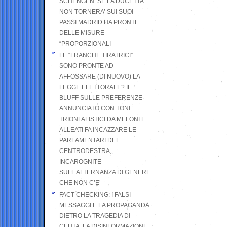
SCHENGEN. SE LA DUCETTA
NON TORNERA’ SUI SUOI
PASSI MADRID HA PRONTE
DELLE MISURE
“PROPORZIONALI
LE “FRANCHE TIRATRICI”
SONO PRONTE AD
AFFOSSARE (DI NUOVO) LA
LEGGE ELETTORALE? IL
BLUFF SULLE PREFERENZE
ANNUNCIATO CON TONI
TRIONFALISTICI DA MELONI E
ALLEATI FA INCAZZARE LE
PARLAMENTARI DEL
CENTRODESTRA,
INCAROGNITE
SULL’ALTERNANZA DI GENERE
CHE NON C’E’
FACT-CHECKING: I FALSI
MESSAGGI E LA PROPAGANDA
DIETRO LA TRAGEDIA DI
CEUTA: LA DISINFORMAZIONE