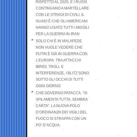
RISPETTO AL 2025, E I RUSSI
CONTINUANO A MARTELLARE
CON LE STRAGI DI CIVILI. IL
GUAIO È CHE GLI AMERICANI
HANNO USATO TUTTI I MISSILI
PER LA GUERRA IN IRAN
SOLO CHI È IN MALAFEDE
NON VUOLE VEDERE CHE
PUTIN È GIÀ IN GUERRA CON
L’EUROPA: TRA ATTACCHI
IBRIDI, TROLL E
INTERFERENZE, I BLITZ SONO
SOTTO GLI OCCHI DI TUTTI
OGNI GIORNO
CHE GOVERNO PATACCA. “SI
SFILAMENTA TUTTA, SEMBRA
CARTA”. LA NUOVA POLO
D’ORDINANZA DEI VIGILI DEL
FUOCO SI STRAPPA CON UN
PO’ D’ACQUA