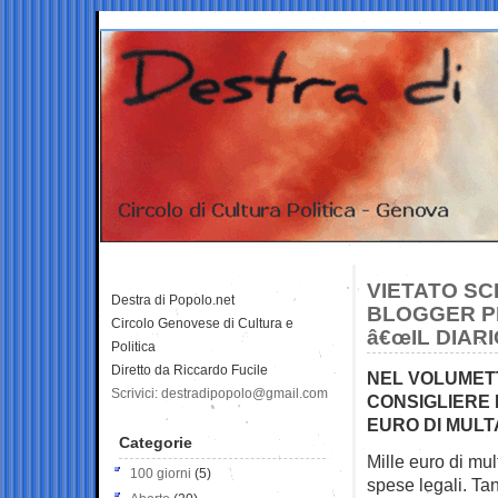
VIETATO S
Destra di Popolo.net
BLOGGER P
Circolo Genovese di Cultura e
â€œIL DIAR
Politica
Diretto da Riccardo Fucile
NEL VOLUMETTO
Scrivici: destradipopolo@gmail.com
CONSIGLIERE
EURO DI MULT
Categorie
Mille euro di mul
100 giorni
(5)
spese
legali. T