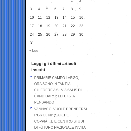
1
2
3
4
5
6
7
8
9
10
11
12
13
14
15
16
17
18
19
20
21
22
23
24
25
26
27
28
29
30
31
« Lug
Leggi gli ultimi articoli
inseriti
PRIMARIE CAMPO LARGO,
ORA SONO IN TANTI A
CHIEDERE A SILVIA SALIS DI
CANDIDARSI: LEI CI STA
PENSANDO
VANNACCI VUOLE PRENDERSI
I “GRILLINI” (SAI CHE
COPPIA…). IL CENTRO STUDI
DI FUTURO NAZIONALE INVITA