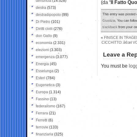
denuncia
(14.528)
(da “
Il Fatto Qu
destra
(573)
This entry was posted 
destradipopolo
(99)
Giustizia
. You can foll
Di Pietro
(101)
trackback
from your ow
Diritti civili
(276)
don Gallo
(9)
«
FINISCE IN TRAGE
CICCHITTO: â€œI V
economia
(2.331)
elezioni
(3.303)
Leave a Rep
emergenza
(3.077)
Energia
(45)
You must be
log
Esselunga
(2)
Esteri
(784)
Eugenetica
(3)
Europa
(1.314)
Fassino
(13)
federalismo
(167)
Ferrara
(21)
Ferretti
(6)
ferrovie
(133)
finanziaria
(325)