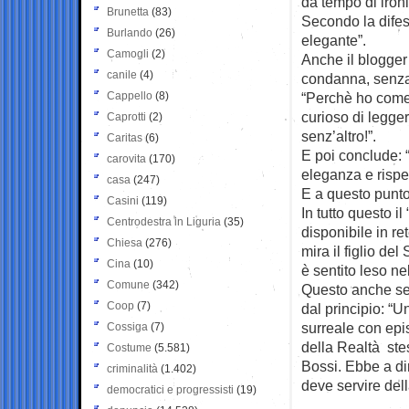
da tempo di ironi
Brunetta
(83)
Secondo la difesa
Burlando
(26)
elegante”.
Camogli
(2)
Anche il blogger
canile
(4)
condanna, senza p
Cappello
(8)
“Perchè ho come l
curioso di legge
Caprotti
(2)
senz’altro!”.
Caritas
(6)
E poi conclude: “
carovita
(170)
eleganza e rispet
casa
(247)
E a questo punto 
Casini
(119)
In tutto questo i
Centrodestra in Liguria
(35)
disponibile in re
Chiesa
(276)
mira il figlio de
Cina
(10)
è sentito leso ne
Comune
(342)
Questo anche se l
Coop
(7)
dal principio: “U
surreale con epis
Cossiga
(7)
della Realtà ste
Costume
(5.581)
Bossi. Ebbe a dir
criminalità
(1.402)
deve servire de
democratici e progressisti
(19)