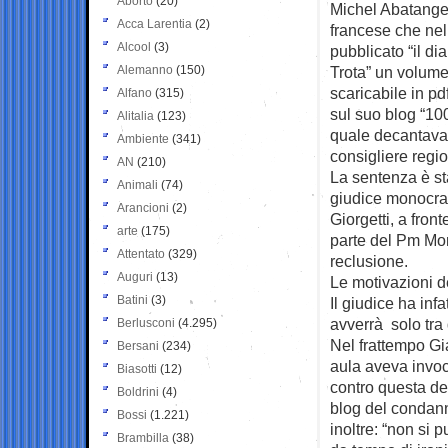
Aborto
(20)
Michel Abatangelo
Acca Larentia
(2)
francese che ne
Alcool
(3)
pubblicato “il di
Alemanno
(150)
Trota” un volume
scaricabile in pd
Alfano
(315)
sul suo blog “10
Alitalia
(123)
quale decantava v
Ambiente
(341)
consigliere regi
AN
(210)
La sentenza è st
Animali
(74)
giudice monocra
Arancioni
(2)
Giorgetti, a front
arte
(175)
parte del Pm Mon
Attentato
(329)
reclusione.
Auguri
(13)
Le motivazioni d
Batini
(3)
Il giudice ha inf
avverrà solo tra
Berlusconi
(4.295)
Nel frattempo Gi
Bersani
(234)
aula aveva invoca
Biasotti
(12)
contro questa de
Boldrini
(4)
blog del condanna
Bossi
(1.221)
inoltre: “non si
Brambilla
(38)