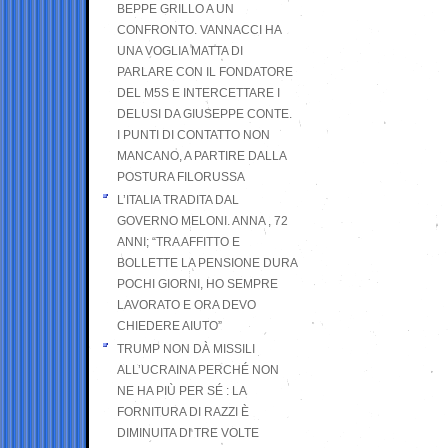
BEPPE GRILLO A UN
CONFRONTO. VANNACCI HA
UNA VOGLIA MATTA DI
PARLARE CON IL FONDATORE
DEL M5S E INTERCETTARE I
DELUSI DA GIUSEPPE CONTE.
I PUNTI DI CONTATTO NON
MANCANO, A PARTIRE DALLA
POSTURA FILORUSSA
L’ITALIA TRADITA DAL
GOVERNO MELONI. ANNA , 72
ANNI; “TRA AFFITTO E
BOLLETTE LA PENSIONE DURA
POCHI GIORNI, HO SEMPRE
LAVORATO E ORA DEVO
CHIEDERE AIUTO”
TRUMP NON DÀ MISSILI
ALL’UCRAINA PERCHÉ NON
NE HA PIÙ PER SÉ : LA
FORNITURA DI RAZZI È
DIMINUITA DI TRE VOLTE