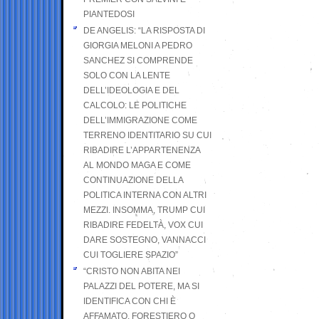
PIANTEDOSI
DE ANGELIS: “LA RISPOSTA DI
GIORGIA MELONI A PEDRO
SANCHEZ SI COMPRENDE
SOLO CON LA LENTE
DELL’IDEOLOGIA E DEL
CALCOLO: LE POLITICHE
DELL’IMMIGRAZIONE COME
TERRENO IDENTITARIO SU CUI
RIBADIRE L’APPARTENENZA
AL MONDO MAGA E COME
CONTINUAZIONE DELLA
POLITICA INTERNA CON ALTRI
MEZZI. INSOMMA, TRUMP CUI
RIBADIRE FEDELTÀ, VOX CUI
DARE SOSTEGNO, VANNACCI
CUI TOGLIERE SPAZIO”
“CRISTO NON ABITA NEI
PALAZZI DEL POTERE, MA SI
IDENTIFICA CON CHI È
AFFAMATO, FORESTIERO O