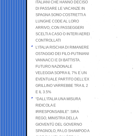
ITALIANI CHE HANNO DECISO
DI PASSARE LE VACANZE IN
SPAGNA SONO COSTRETTI A
LUNGHE CODE AL LORO
ARRIVO, CON PASSEGGERI
SCELTI A CASO O INTERI AEREI
CONTROLLATI
L’ITALIA RISCHIA DI RIMANERE
OSTAGGIO DEI FILO-PUTINIANI
VANNACCI E DI BATTISTA.
FUTURO NAZIONALE
VELEGGIA SOPRA IL 7% E UN
EVENTUALE PARTITO DELL’EX
GRILLINO VARREBBE TRA IL 2
E IL 3.5%
“DALL’ITALIA UNA MISURA
RIDICOLA E
IRRESPONSABILE”: SIRA
REGO, MINISTRA DELLA
GIOVENTÙ DEL GOVERNO
SPAGNOLO, FA LO SHAMPOO A