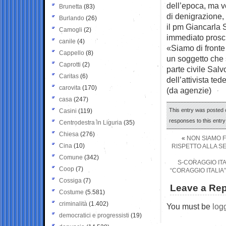
dell’epoca, ma ve
Brunetta
(83)
di denigrazione,
Burlando
(26)
il pm Giancarla 
Camogli
(2)
immediato prosci
canile
(4)
«Siamo di fronte 
Cappello
(8)
un soggetto che s
Caprotti
(2)
parte civile Sal
Caritas
(6)
dell’attivista ted
carovita
(170)
(da agenzie)
casa
(247)
This entry was posted o
Casini
(119)
responses to this entr
Centrodestra in Liguria
(35)
Chiesa
(276)
«
NON SIAMO F
Cina
(10)
RISPETTO ALLA SE
Comune
(342)
S-CORAGGIO ITA
Coop
(7)
“CORAGGIO ITALIA
Cossiga
(7)
Leave a Rep
Costume
(5.581)
criminalità
(1.402)
You must be
log
democratici e progressisti
(19)