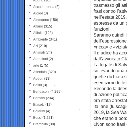
Aborto
(20)
trasmesso gli att
Acca Larentia
(2)
frasi contro l’att
Alcool
(3)
nell’estate 2019,
Alemanno
(150)
espresse da un p
Alfano
(315)
funzioni.
Alitalia
(123)
Saranno quindi i
Ambiente
(341)
dell’espressione
AN
(210)
«ricca» e «vizia
Il giudice ha ac
Animali
(74)
dall’avvocato Cl
Arancioni
(2)
La legale di Sal
arte
(175)
sollevando una «
Attentato
(329)
quelle dichiaraz
Auguri
(13)
esercizio» delle 
Batini
(3)
Secondo la difes
Berlusconi
(4.295)
di azione politica
Bersani
(234)
era stata arresta
Biasotti
(12)
italiane (fu scag
Boldrini
(4)
2019, la Sea Wat
Bossi
(1.221)
che erano a bord
«Non sono frasi 
Brambilla
(38)