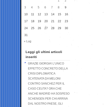
1
2
3
4
5
6
7
8
9
10
11
12
13
14
15
16
17
18
19
20
21
22
23
24
25
26
27
28
29
30
31
« Lug
Leggi gli ultimi articoli
inseriti
GRAZIE GIORGIA! L’UNICO
EFFETTO CONCRETO DELLA
CRISI DIPLOMATICA
SCATENATA DA MELONI
CONTRO SANCHEZ PER IL
CASO CEUTA? ORA CHE
ANCHE MADRID HA SOSPESO
SCHENGEN PER CHI ARRIVA
DAL NOSTRO PAESE, GLI