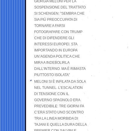
GIORGIA MELONI PER LA
SOSPENSIONE DEL TRATTATO
SI SCHENGEN: “SEMBRA CHE
SIA PIÙ PREOCCUPATA DI
TORNARE A FARSI
FOTOGRAFARE CON TRUMP
CHE DI DIFENDERE GLI
INTERESSI EUROPEI. STA
IMPORTANDO IN EUROPA
UN’AGENDA POLITICA CHE
MIRA A INDEBOLIRLA
DALL’INTERNO. MA È RIMASTA
PIUTTOSTO ISOLATA”
MELONI SI È INFILATA DA SOLA
NEL TUNNEL. L’ESCALATION
DI TENSIONE CON IL
GOVERNO SPAGNOLO ERA
PREVEDIBILE: TRE GIORNI FA
C’ERA STATO UNO SCONTRO
TRA LA LINEA MORBIDA DI
TAJANI E QUELLA DURA DELLA
PREMIER CON SALVINI E