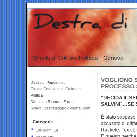
VOGLIONO S
Destra di Popolo.net
PROCESSO 
Circolo Genovese di Cultura e
Politica
“DECIDA IL SE
Diretto da Riccardo Fucile
SALVINI”…SE
Scrivici: destradipopolo@gmail.com
È stato sospeso 
Categorie
accusato di diff
Rackete, l’ex c
100 giorni
(5)
E questo perché 