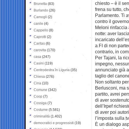
chiesto – è il se
Brunetta
(83)
frena su tutto, 
Burlando
(26)
Parlamento. Ti a
Camogli
(2)
contro il governo
canile
(4)
Meloni rinfaccia 
Cappello
(8)
notte: aver lasc
Caprotti
(2)
incaricato dell’
Caritas
(6)
a FI di non partec
carovita
(170)
contrario, in co
casa
(247)
Per Tajani, la ri
impegno, nessuna
Casini
(119)
annunciato già a 
Centrodestra in Liguria
(35)
taglio del canon
Chiesa
(276)
Non soltanto per
Cina
(10)
Berlusconi, ma so
Comune
(342)
partito, avrei pe
Coop
(7)
di aver sostenuto
Cossiga
(7)
dell’Irpef richie
Costume
(5.581)
di aver poi auto
criminalità
(1.402)
l’imposta sulla tv
democratici e progressisti
(19)
È un dialogo asp