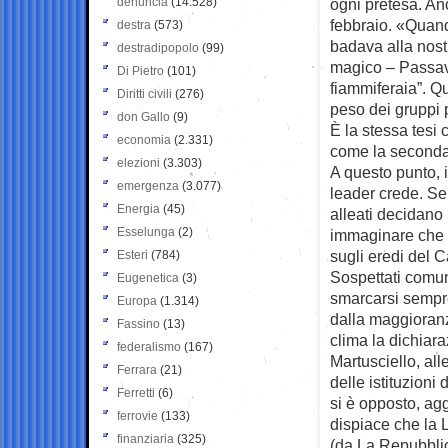
denuncia
(14.528)
ogni pretesa. An
febbraio. «Quand
destra
(573)
badava alla nost
destradipopolo
(99)
magico – Passava
Di Pietro
(101)
fiammiferaia”. Q
Diritti civili
(276)
peso dei gruppi 
don Gallo
(9)
È la stessa tesi 
economia
(2.331)
come la seconda 
elezioni
(3.303)
A questo punto, i
emergenza
(3.077)
leader crede. Sem
Energia
(45)
alleati decidano 
Esselunga
(2)
immaginare che s
sugli eredi del C
Esteri
(784)
Sospettati comun
Eugenetica
(3)
smarcarsi sempr
Europa
(1.314)
dalla maggioranz
Fassino
(13)
clima la dichiar
federalismo
(167)
Martusciello, all
Ferrara
(21)
delle istituzion
Ferretti
(6)
si è opposto, agg
ferrovie
(133)
dispiace che la 
finanziaria
(325)
(da La Repubbli