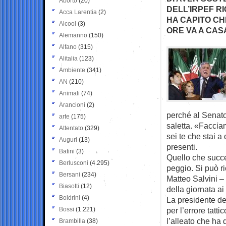
Aborto
(20)
DELL’IRPEF R
Acca Larentia
(2)
HA CAPITO CHE
Alcool
(3)
ORE VA A CAS
Alemanno
(150)
Alfano
(315)
Alitalia
(123)
Ambiente
(341)
AN
(210)
Animali
(74)
Arancioni
(2)
perché al Senato
arte
(175)
saletta. «Facciam
Attentato
(329)
sei te che stai a
Auguri
(13)
presenti.
Batini
(3)
Quello che succe
Berlusconi
(4.295)
peggio. Si può ri
Bersani
(234)
Matteo Salvini – 
Biasotti
(12)
della giornata ai
Boldrini
(4)
La presidente de
Bossi
(1.221)
per l’errore tatt
l’alleato che ha 
Brambilla
(38)