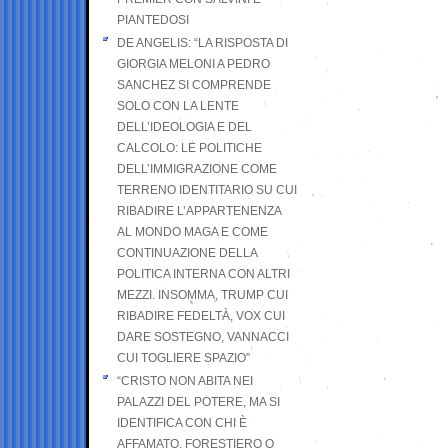
PIANTEDOSI
DE ANGELIS: “LA RISPOSTA DI
GIORGIA MELONI A PEDRO
SANCHEZ SI COMPRENDE
SOLO CON LA LENTE
DELL’IDEOLOGIA E DEL
CALCOLO: LE POLITICHE
DELL’IMMIGRAZIONE COME
TERRENO IDENTITARIO SU CUI
RIBADIRE L’APPARTENENZA
AL MONDO MAGA E COME
CONTINUAZIONE DELLA
POLITICA INTERNA CON ALTRI
MEZZI. INSOMMA, TRUMP CUI
RIBADIRE FEDELTÀ, VOX CUI
DARE SOSTEGNO, VANNACCI
CUI TOGLIERE SPAZIO”
“CRISTO NON ABITA NEI
PALAZZI DEL POTERE, MA SI
IDENTIFICA CON CHI È
AFFAMATO, FORESTIERO O