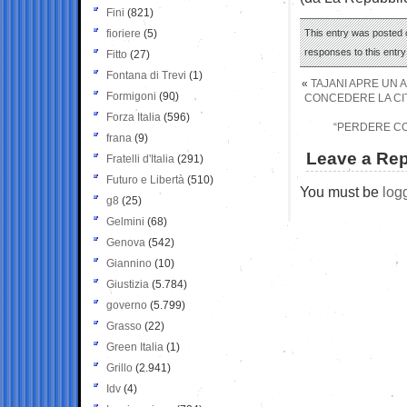
Fini
(821)
fioriere
(5)
This entry was posted 
responses to this entr
Fitto
(27)
Fontana di Trevi
(1)
«
TAJANI APRE UN A
Formigoni
(90)
CONCEDERE LA CIT
Forza Italia
(596)
“PERDERE CON
frana
(9)
Leave a Rep
Fratelli d'Italia
(291)
Futuro e Libertà
(510)
You must be
log
g8
(25)
Gelmini
(68)
Genova
(542)
Giannino
(10)
Giustizia
(5.784)
governo
(5.799)
Grasso
(22)
Green Italia
(1)
Grillo
(2.941)
Idv
(4)