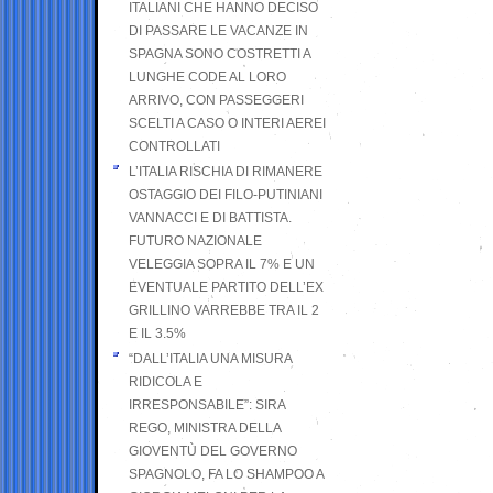
ITALIANI CHE HANNO DECISO
DI PASSARE LE VACANZE IN
SPAGNA SONO COSTRETTI A
LUNGHE CODE AL LORO
ARRIVO, CON PASSEGGERI
SCELTI A CASO O INTERI AEREI
CONTROLLATI
L’ITALIA RISCHIA DI RIMANERE
OSTAGGIO DEI FILO-PUTINIANI
VANNACCI E DI BATTISTA.
FUTURO NAZIONALE
VELEGGIA SOPRA IL 7% E UN
EVENTUALE PARTITO DELL’EX
GRILLINO VARREBBE TRA IL 2
E IL 3.5%
“DALL’ITALIA UNA MISURA
RIDICOLA E
IRRESPONSABILE”: SIRA
REGO, MINISTRA DELLA
GIOVENTÙ DEL GOVERNO
SPAGNOLO, FA LO SHAMPOO A