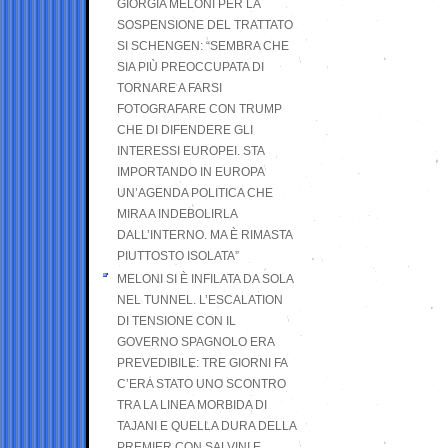
GIORGIA MELONI PER LA
SOSPENSIONE DEL TRATTATO
SI SCHENGEN: “SEMBRA CHE
SIA PIÙ PREOCCUPATA DI
TORNARE A FARSI
FOTOGRAFARE CON TRUMP
CHE DI DIFENDERE GLI
INTERESSI EUROPEI. STA
IMPORTANDO IN EUROPA
UN’AGENDA POLITICA CHE
MIRA A INDEBOLIRLA
DALL’INTERNO. MA È RIMASTA
PIUTTOSTO ISOLATA”
MELONI SI È INFILATA DA SOLA
NEL TUNNEL. L’ESCALATION
DI TENSIONE CON IL
GOVERNO SPAGNOLO ERA
PREVEDIBILE: TRE GIORNI FA
C’ERA STATO UNO SCONTRO
TRA LA LINEA MORBIDA DI
TAJANI E QUELLA DURA DELLA
PREMIER CON SALVINI E