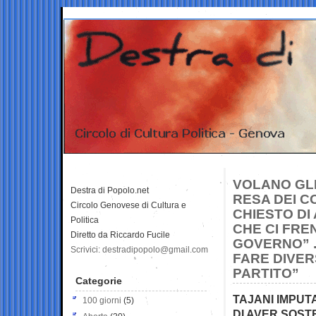
VOLANO GLI
Destra di Popolo.net
RESA DEI CO
Circolo Genovese di Cultura e
CHIESTO DI 
Politica
CHE CI FRE
Diretto da Riccardo Fucile
GOVERNO” .
Scrivici: destradipopolo@gmail.com
FARE DIVER
PARTITO”
Categorie
TAJANI IMPUT
100 giorni
(5)
DI AVER SOSTE