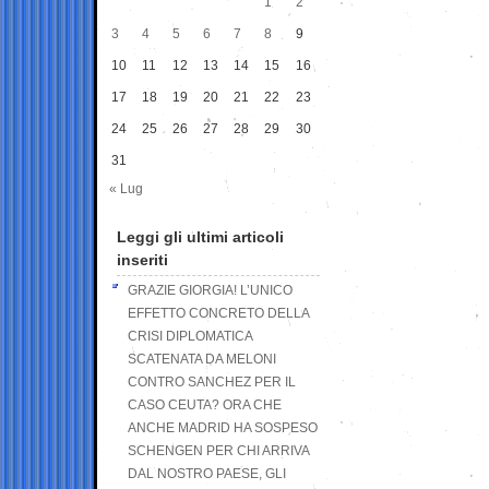
1
2
3
4
5
6
7
8
9
10
11
12
13
14
15
16
17
18
19
20
21
22
23
24
25
26
27
28
29
30
31
« Lug
Leggi gli ultimi articoli
inseriti
GRAZIE GIORGIA! L’UNICO
EFFETTO CONCRETO DELLA
CRISI DIPLOMATICA
SCATENATA DA MELONI
CONTRO SANCHEZ PER IL
CASO CEUTA? ORA CHE
ANCHE MADRID HA SOSPESO
SCHENGEN PER CHI ARRIVA
DAL NOSTRO PAESE, GLI