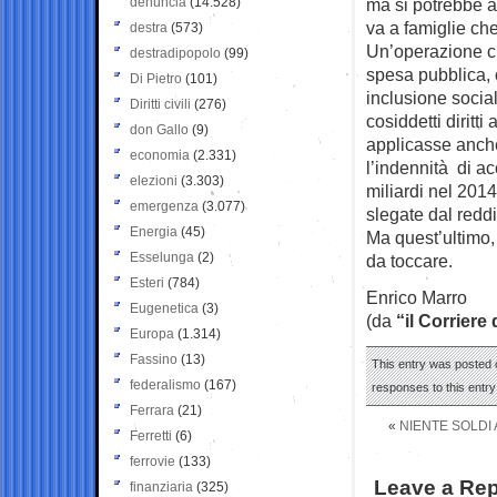
denuncia
(14.528)
ma si potrebbe a
va a famiglie ch
destra
(573)
Un’operazione ch
destradipopolo
(99)
spesa pubblica, o
Di Pietro
(101)
inclusione social
Diritti civili
(276)
cosiddetti diritti
don Gallo
(9)
applicasse anche
economia
(2.331)
l’indennità di ac
elezioni
(3.303)
miliardi nel 201
emergenza
(3.077)
slegate dal reddi
Energia
(45)
Ma quest’ultimo, 
Esselunga
(2)
da toccare.
Esteri
(784)
Enrico Marro
Eugenetica
(3)
(da
“il Corriere
Europa
(1.314)
Fassino
(13)
This entry was posted o
federalismo
(167)
responses to this entr
Ferrara
(21)
«
NIENTE SOLDI 
Ferretti
(6)
ferrovie
(133)
Leave a Rep
finanziaria
(325)