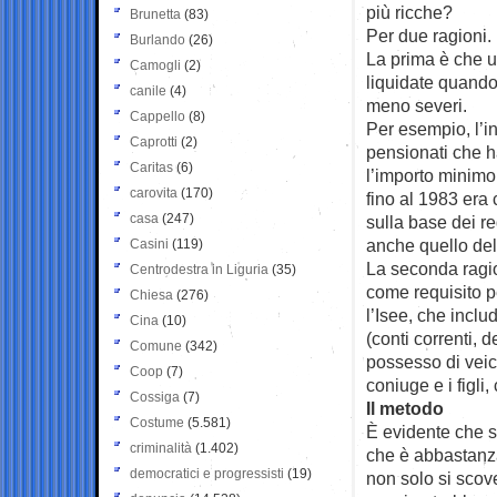
più ricche?
Brunetta
(83)
Per due ragioni.
Burlando
(26)
La prima è che u
Camogli
(2)
liquidate quando 
canile
(4)
meno severi.
Cappello
(8)
Per esempio, l’in
Caprotti
(2)
pensionati che h
Caritas
(6)
l’importo minimo
carovita
(170)
fino al 1983 era
casa
(247)
sulla base dei r
anche quello del
Casini
(119)
La seconda ragio
Centrodestra in Liguria
(35)
come requisito pe
Chiesa
(276)
l’Isee, che incl
Cina
(10)
(conti correnti, de
Comune
(342)
possesso di veico
Coop
(7)
coniuge e i figli,
Cossiga
(7)
Il metodo
Costume
(5.581)
È evidente che se
criminalità
(1.402)
che è abbastanza
democratici e progressisti
(19)
non solo si scove