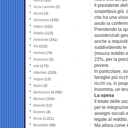
Aborto
(20)
Il presidente dell
Acca Larentia
(2)
sospettava già 
Alcool
(3)
che ha una vision
Alemanno
(150)
avuto la confer
Alfano
(315)
Prendendo la sp
Alitalia
(123)
assistenziali ges
Ambiente
(341)
anche a requisiti
AN
(210)
suddividendo le 
(misura reddito 
Animali
(74)
23%, per la preci
Arancioni
(2)
povere.
arte
(175)
In particolare, s
Attentato
(329)
famiglie più ric
Auguri
(13)
ricchi va, in pro
Batini
(3)
Insomma, un terz
Berlusconi
(4.295)
La spesa
Bersani
(234)
Il totale delle u
Biasotti
(12)
per le integrazio
Boldrini
(4)
assegni sociali e
Bossi
(1.221)
legate al reddito.
Ma allora come è 
Brambilla
(38)