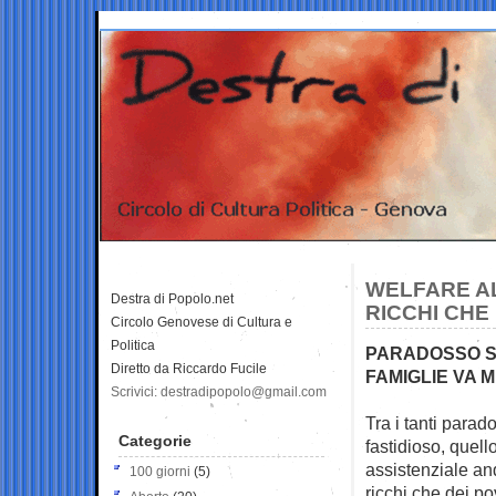
WELFARE AL 
Destra di Popolo.net
RICCHI CHE 
Circolo Genovese di Cultura e
Politica
PARADOSSO SP
Diretto da Riccardo Fucile
FAMIGLIE VA 
Scrivici: destradipopolo@gmail.com
Tra i tanti parad
Categorie
fastidioso, quel
assistenziale an
100 giorni
(5)
ricchi che dei po