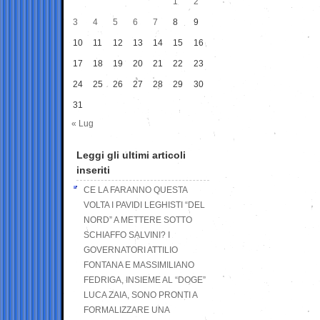
1
2
3
4
5
6
7
8
9
10
11
12
13
14
15
16
17
18
19
20
21
22
23
24
25
26
27
28
29
30
31
« Lug
Leggi gli ultimi articoli
inseriti
CE LA FARANNO QUESTA
VOLTA I PAVIDI LEGHISTI “DEL
NORD” A METTERE SOTTO
SCHIAFFO SALVINI? I
GOVERNATORI ATTILIO
FONTANA E MASSIMILIANO
FEDRIGA, INSIEME AL “DOGE”
LUCA ZAIA, SONO PRONTI A
FORMALIZZARE UNA