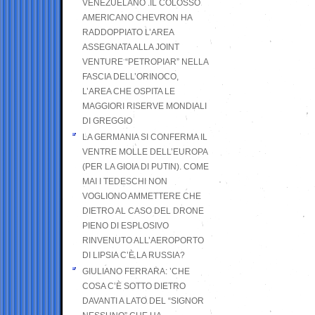
VENEZUELANO .IL COLOSSO
AMERICANO CHEVRON HA
RADDOPPIATO L’AREA
ASSEGNATA ALLA JOINT
VENTURE “PETROPIAR” NELLA
FASCIA DELL’ORINOCO,
L’AREA CHE OSPITA LE
MAGGIORI RISERVE MONDIALI
DI GREGGIO
LA GERMANIA SI CONFERMA IL
VENTRE MOLLE DELL’EUROPA
(PER LA GIOIA DI PUTIN). COME
MAI I TEDESCHI NON
VOGLIONO AMMETTERE CHE
DIETRO AL CASO DEL DRONE
PIENO DI ESPLOSIVO
RINVENUTO ALL’AEROPORTO
DI LIPSIA C’È LA RUSSIA?
GIULIANO FERRARA: ’CHE
COSA C’È SOTTO DIETRO
DAVANTI A LATO DEL “SIGNOR