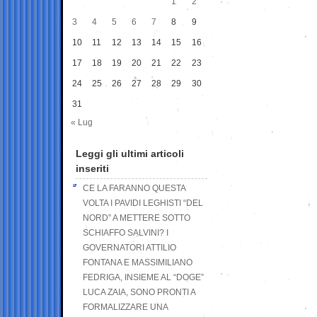
1
2
3
4
5
6
7
8
9
10
11
12
13
14
15
16
17
18
19
20
21
22
23
24
25
26
27
28
29
30
31
« Lug
Leggi gli ultimi articoli
inseriti
CE LA FARANNO QUESTA
VOLTA I PAVIDI LEGHISTI “DEL
NORD” A METTERE SOTTO
SCHIAFFO SALVINI? I
GOVERNATORI ATTILIO
FONTANA E MASSIMILIANO
FEDRIGA, INSIEME AL “DOGE”
LUCA ZAIA, SONO PRONTI A
FORMALIZZARE UNA