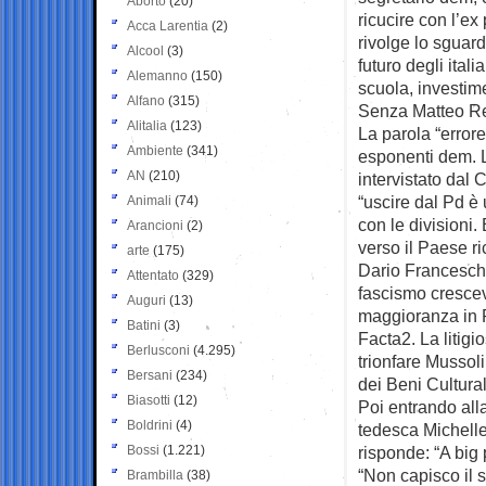
Aborto
(20)
ricucire con l’ex
Acca Larentia
(2)
rivolge lo sguar
Alcool
(3)
futuro degli ital
Alemanno
(150)
scuola, investim
Alfano
(315)
Senza Matteo Re
Alitalia
(123)
La parola “error
Ambiente
(341)
esponenti dem. L
AN
(210)
intervistato dal 
“uscire dal Pd è 
Animali
(74)
con le divisioni
Arancioni
(2)
verso il Paese r
arte
(175)
Dario Franceschin
Attentato
(329)
fascismo crescev
Auguri
(13)
maggioranza in P
Batini
(3)
Facta2. La litigi
Berlusconi
(4.295)
trionfare Mussoli
Bersani
(234)
dei Beni Culturali
Biasotti
(12)
Poi entrando all
Boldrini
(4)
tedesca Michelle
Bossi
(1.221)
risponde: “A big
“Non capisco il s
Brambilla
(38)