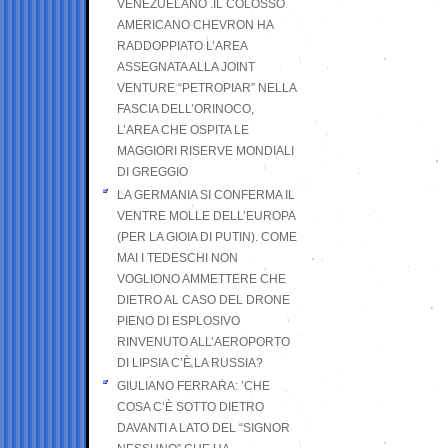
VENEZUELANO .IL COLOSSO
AMERICANO CHEVRON HA
RADDOPPIATO L’AREA
ASSEGNATA ALLA JOINT
VENTURE “PETROPIAR” NELLA
FASCIA DELL’ORINOCO,
L’AREA CHE OSPITA LE
MAGGIORI RISERVE MONDIALI
DI GREGGIO
LA GERMANIA SI CONFERMA IL
VENTRE MOLLE DELL’EUROPA
(PER LA GIOIA DI PUTIN). COME
MAI I TEDESCHI NON
VOGLIONO AMMETTERE CHE
DIETRO AL CASO DEL DRONE
PIENO DI ESPLOSIVO
RINVENUTO ALL’AEROPORTO
DI LIPSIA C’È LA RUSSIA?
GIULIANO FERRARA: ’CHE
COSA C’È SOTTO DIETRO
DAVANTI A LATO DEL “SIGNOR