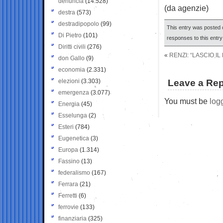
denuncia
(14.528)
(da agenzie)
destra
(573)
destradipopolo
(99)
This entry was posted o
Di Pietro
(101)
responses to this entr
Diritti civili
(276)
«
RENZI: “LASCIO I
don Gallo
(9)
economia
(2.331)
elezioni
(3.303)
Leave a Rep
emergenza
(3.077)
You must be
log
Energia
(45)
Esselunga
(2)
Esteri
(784)
Eugenetica
(3)
Europa
(1.314)
Fassino
(13)
federalismo
(167)
Ferrara
(21)
Ferretti
(6)
ferrovie
(133)
finanziaria
(325)