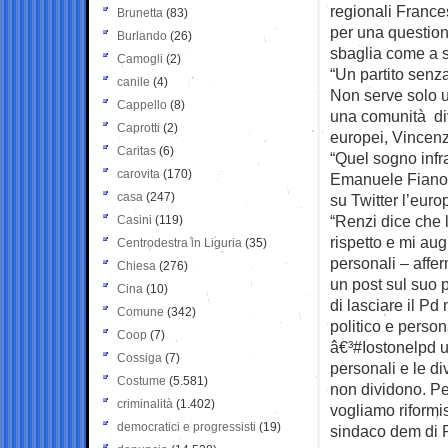
regionali France
Brunetta
(83)
per una question
Burlando
(26)
sbaglia come a 
Camogli
(2)
“Un partito senz
canile
(4)
Non serve solo u
Cappello
(8)
una comunità div
Caprotti
(2)
europei, Vincen
Caritas
(6)
“Quel sogno infra
carovita
(170)
Emanuele Fiano.
casa
(247)
su Twitter l’eur
“Renzi dice che 
Casini
(119)
rispetto e mi aug
Centrodestra in Liguria
(35)
personali – affe
Chiesa
(276)
un post sul suo p
Cina
(10)
di lasciare il Pd 
Comune
(342)
politico e person
Coop
(7)
â€³#Iostonelpd un
Cossiga
(7)
personali e le d
Costume
(5.581)
non dividono. Pe
criminalità
(1.402)
vogliamo riformis
democratici e progressisti
(19)
sindaco dem di 