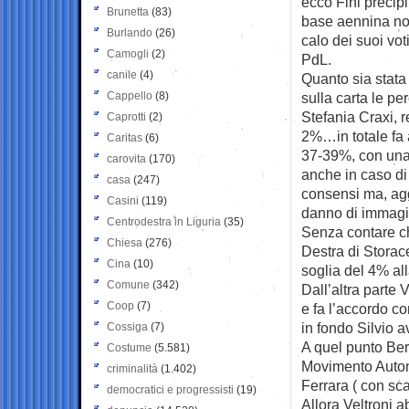
ecco Fini precipi
Brunetta
(83)
base aennina non
Burlando
(26)
calo dei suoi vot
Camogli
(2)
PdL.
canile
(4)
Quanto sia stata 
Cappello
(8)
sulla carta le pe
Stefania Craxi, r
Caprotti
(2)
2%…in totale fa
Caritas
(6)
37-39%, con una
carovita
(170)
anche in caso di 
casa
(247)
consensi ma, ag
Casini
(119)
danno di immagi
Centrodestra in Liguria
(35)
Senza contare c
Chiesa
(276)
Destra di Storac
Cina
(10)
soglia del 4% al
Comune
(342)
Dall’altra parte
Coop
(7)
e fa l’accordo c
in fondo Silvio 
Cossiga
(7)
A quel punto Berl
Costume
(5.581)
Movimento Autono
criminalità
(1.402)
Ferrara ( con sc
democratici e progressisti
(19)
Allora Veltroni a