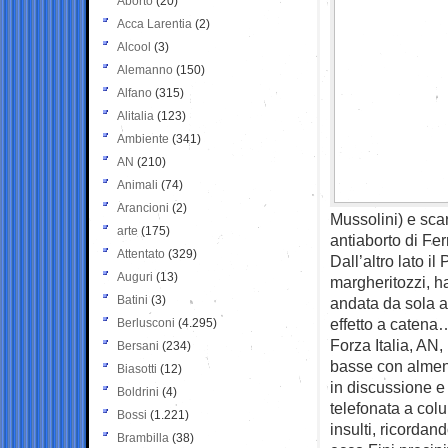
Aborto
(20)
Acca Larentia
(2)
Alcool
(3)
Alemanno
(150)
Alfano
(315)
Alitalia
(123)
Ambiente
(341)
AN
(210)
Animali
(74)
Arancioni
(2)
Mussolini) e sca
arte
(175)
antiaborto di Fer
Attentato
(329)
Dall’altro lato i
Auguri
(13)
margheritozzi, ha
Batini
(3)
andata da sola a
effetto a catena
Berlusconi
(4.295)
Forza Italia, AN
Bersani
(234)
basse con almeno
Biasotti
(12)
in discussione e 
Boldrini
(4)
telefonata a col
Bossi
(1.221)
insulti, ricordan
Brambilla
(38)