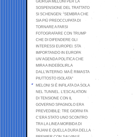
GIORGIA MELONI PER LA
SOSPENSIONE DEL TRATTATO
SI SCHENGEN: “SEMBRA CHE
SIA PIÙ PREOCCUPATA DI
TORNARE A FARSI
FOTOGRAFARE CON TRUMP
CHE DI DIFENDERE GLI
INTERESSI EUROPEI. STA
IMPORTANDO IN EUROPA
UN’AGENDA POLITICA CHE
MIRA A INDEBOLIRLA
DALL’INTERNO. MA È RIMASTA
PIUTTOSTO ISOLATA”
MELONI SI È INFILATA DA SOLA
NEL TUNNEL. L’ESCALATION
DI TENSIONE CON IL
GOVERNO SPAGNOLO ERA
PREVEDIBILE: TRE GIORNI FA
C’ERA STATO UNO SCONTRO
TRA LA LINEA MORBIDA DI
TAJANI E QUELLA DURA DELLA
PREMIER CON SALVINI E