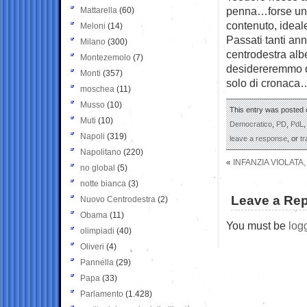
penna…forse una
Mattarella
(60)
contenuto, ideal
Meloni
(14)
Passati tanti ann
Milano
(300)
centrodestra al
Montezemolo
(7)
desidereremmo q
Monti
(357)
solo di cronaca
moschea
(11)
Musso
(10)
This entry was posted o
Muti
(10)
Democratico
,
PD
,
PdL
Napoli
(319)
leave a response
, or
t
Napolitano
(220)
«
INFANZIA VIOLATA
no global
(5)
notte bianca
(3)
Leave a Rep
Nuovo Centrodestra
(2)
Obama
(11)
You must be
log
olimpiadi
(40)
Oliveri
(4)
Pannella
(29)
Papa
(33)
Parlamento
(1.428)