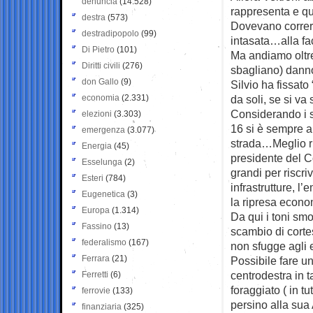
denuncia
(14.528)
rappresenta e qu
destra
(573)
Dovevano correre 
destradipopolo
(99)
intasata…alla fa
Di Pietro
(101)
Ma andiamo oltre
Diritti civili
(276)
sbagliano) danno 
don Gallo
(9)
Silvio ha fissato
economia
(2.331)
da soli, se si va
Considerando i se
elezioni
(3.303)
16 si è sempre a
emergenza
(3.077)
strada…Meglio ri
Energia
(45)
presidente del Co
Esselunga
(2)
grandi per riscri
Esteri
(784)
infrastrutture, l
Eugenetica
(3)
la ripresa economi
Europa
(1.314)
Da qui i toni smo
Fassino
(13)
scambio di corte
federalismo
(167)
non sfugge agli e
Ferrara
(21)
Possibile fare u
centrodestra in 
Ferretti
(6)
foraggiato ( in t
ferrovie
(133)
persino alla sua
finanziaria
(325)