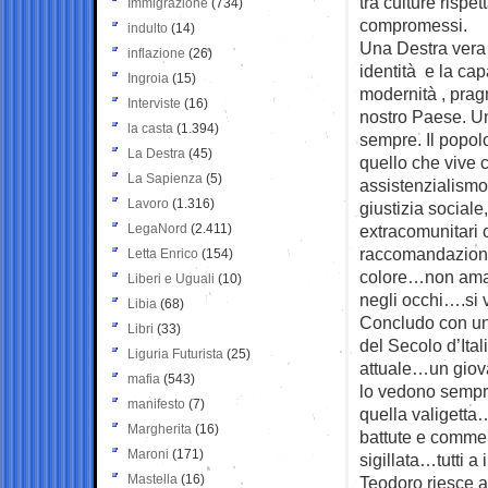
tra culture rispe
Immigrazione
(734)
compromessi.
indulto
(14)
Una Destra vera 
inflazione
(26)
identità e la ca
Ingroia
(15)
modernità , pragm
Interviste
(16)
nostro Paese. Un
la casta
(1.394)
sempre. Il popol
La Destra
(45)
quello che vive 
La Sapienza
(5)
assistenzialismo
Lavoro
(1.316)
giustizia sociale,
LegaNord
(2.411)
extracomunitari 
raccomandazioni p
Letta Enrico
(154)
colore…non ama i
Liberi e Uguali
(10)
negli occhi….si 
Libia
(68)
Concludo con un
Libri
(33)
del Secolo d’Ita
Liguria Futurista
(25)
attuale…un giova
mafia
(543)
lo vedono sempr
manifesto
(7)
quella valigetta
Margherita
(16)
battute e comme
Maroni
(171)
sigillata…tutti a
Mastella
(16)
Teodoro riesce a