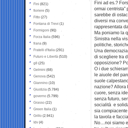
Fini ad es.? Fors
Fini
(821)
ormai centrista”
fioriere
(5)
sarebbe di ostaco
Fitto
(27)
diversi ma conve
Fontana di Trevi
(1)
rappresentata da
Formigoni
(90)
Ma poniamo la q
Forza Italia
(596)
Sinistra nella vi
frana
(9)
politiche, storic
Fratelli d'Italia
(291)
Una democrazia d
di scegliere tra
Futuro e Libertà
(510)
opposizione? Poi
g8
(25)
O i due schieram
Gelmini
(68)
le aiuole del par
Genova
(542)
suole calpestand
Giannino
(10)
nazione? Allora
Giustizia
(5.784)
cuore, senza ide
governo
(5.799)
senza futuro, sen
Grasso
(22)
socialità e solida
Green Italia
(1)
sia compiacente 
Grillo
(2.941)
la tavola e faccia
No…noi siamo e r
Idv
(4)