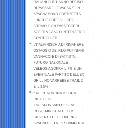
ITALIANI CHE HANNO DECISO
DI PASSARE LE VACANZE IN
SPAGNA SONO COSTRETTI A
LUNGHE CODE AL LORO
ARRIVO, CON PASSEGGERI
SCELTI A CASO O INTERI AEREI
CONTROLLATI
L’ITALIA RISCHIA DI RIMANERE
OSTAGGIO DEI FILO-PUTINIANI
VANNACCI E DI BATTISTA.
FUTURO NAZIONALE
VELEGGIA SOPRA IL 7% E UN
EVENTUALE PARTITO DELL’EX
GRILLINO VARREBBE TRA IL 2
E IL 3.5%
“DALL’ITALIA UNA MISURA
RIDICOLA E
IRRESPONSABILE”: SIRA
REGO, MINISTRA DELLA
GIOVENTÙ DEL GOVERNO
SPAGNOLO, FA LO SHAMPOO A