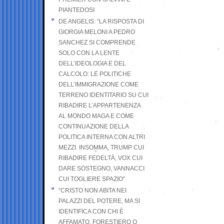
PIANTEDOSI
DE ANGELIS: “LA RISPOSTA DI
GIORGIA MELONI A PEDRO
SANCHEZ SI COMPRENDE
SOLO CON LA LENTE
DELL’IDEOLOGIA E DEL
CALCOLO: LE POLITICHE
DELL’IMMIGRAZIONE COME
TERRENO IDENTITARIO SU CUI
RIBADIRE L’APPARTENENZA
AL MONDO MAGA E COME
CONTINUAZIONE DELLA
POLITICA INTERNA CON ALTRI
MEZZI. INSOMMA, TRUMP CUI
RIBADIRE FEDELTÀ, VOX CUI
DARE SOSTEGNO, VANNACCI
CUI TOGLIERE SPAZIO”
“CRISTO NON ABITA NEI
PALAZZI DEL POTERE, MA SI
IDENTIFICA CON CHI È
AFFAMATO, FORESTIERO O