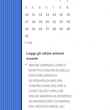
1
2
3
4
5
6
7
8
9
10
11
12
13
14
15
16
17
18
19
20
21
22
23
24
25
26
27
28
29
30
31
« Lug
Leggi gli ultimi articoli
inseriti
GRAZIE GIORGIA! L’UNICO
EFFETTO CONCRETO DELLA
CRISI DIPLOMATICA
SCATENATA DA MELONI
CONTRO SANCHEZ PER IL
CASO CEUTA? ORA CHE
ANCHE MADRID HA SOSPESO
SCHENGEN PER CHI ARRIVA
DAL NOSTRO PAESE, GLI