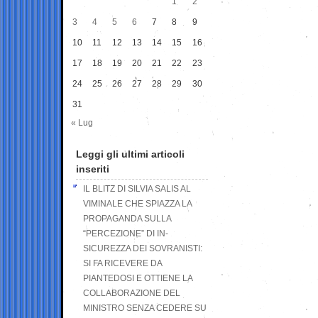
1
2
3
4
5
6
7
8
9
10
11
12
13
14
15
16
17
18
19
20
21
22
23
24
25
26
27
28
29
30
31
« Lug
Leggi gli ultimi articoli
inseriti
IL BLITZ DI SILVIA SALIS AL
VIMINALE CHE SPIAZZA LA
PROPAGANDA SULLA
“PERCEZIONE” DI IN-
SICUREZZA DEI SOVRANISTI:
SI FA RICEVERE DA
PIANTEDOSI E OTTIENE LA
COLLABORAZIONE DEL
MINISTRO SENZA CEDERE SU