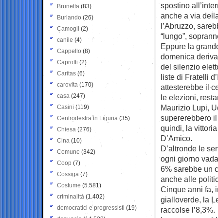
spostino all’inte
Brunetta
(83)
anche a via dell
Burlando
(26)
l’Abruzzo, sareb
Camogli
(2)
“lungo”, soprann
canile
(4)
Eppure la grande 
Cappello
(8)
domenica deriva 
Caprotti
(2)
del silenzio elet
Caritas
(6)
liste di Fratelli 
carovita
(170)
attesterebbe il 
casa
(247)
le elezioni, rest
Maurizio Lupi, 
Casini
(119)
supererebbero il
Centrodestra in Liguria
(35)
quindi, la vittor
Chiesa
(276)
D’Amico.
Cina
(10)
D’altronde le se
Comune
(342)
ogni giorno vada 
Coop
(7)
6% sarebbe un cr
Cossiga
(7)
anche alle politi
Costume
(5.581)
Cinque anni fa, i
criminalità
(1.402)
gialloverde, la 
democratici e progressisti
(19)
raccolse l’8,3%.