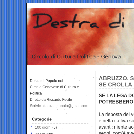
ABRUZZO, S
Destra di Popolo.net
SE CROLLA 
Circolo Genovese di Cultura e
Politica
SE LA LEGA D
Diretto da Riccardo Fucile
POTREBBERO 
Scrivici: destradipopolo@gmail.com
La risposta dei v
Categorie
e nella cattiva 
avanti: niente a
100 giorni
(5)
seggi, com’è av