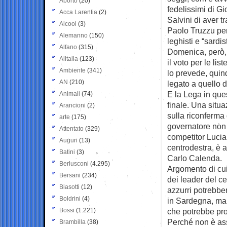
Aborto
(20)
fedelissimi di G
Acca Larentia
(2)
Salvini di aver t
Alcool
(3)
Paolo Truzzu per
Alemanno
(150)
leghisti e “sardist
Alfano
(315)
Domenica, però, a
Alitalia
(123)
il voto per le li
Ambiente
(341)
lo prevede, quind
AN
(210)
legato a quello 
E la Lega in ques
Animali
(74)
finale. Una situ
Arancioni
(2)
sulla riconferma 
arte
(175)
governatore non 
Attentato
(329)
competitor Lucia
Auguri
(13)
centrodestra, è a
Batini
(3)
Carlo Calenda.
Berlusconi
(4.295)
Argomento di cui
Bersani
(234)
dei leader del ce
Biasotti
(12)
azzurri potrebbe
Boldrini
(4)
in Sardegna, ma 
Bossi
(1.221)
che potrebbe prov
Perché non è asso
Brambilla
(38)