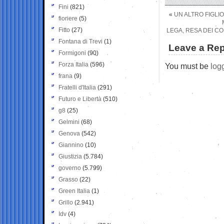
Fini
(821)
«
UN ALTRO FIGLIO
fioriere
(5)
Fitto
(27)
LEGA, RESA DEI C
Fontana di Trevi
(1)
Leave a Rep
Formigoni
(90)
Forza Italia
(596)
You must be
log
frana
(9)
Fratelli d'Italia
(291)
Futuro e Libertà
(510)
g8
(25)
Gelmini
(68)
Genova
(542)
Giannino
(10)
Giustizia
(5.784)
governo
(5.799)
Grasso
(22)
Green Italia
(1)
Grillo
(2.941)
Idv
(4)