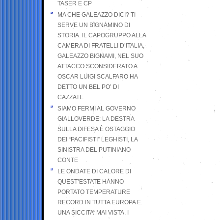
TASER E CP
MA CHE GALEAZZO DICI? TI
SERVE UN BIGNAMINO DI
STORIA. IL CAPOGRUPPO ALLA
CAMERA DI FRATELLI D’ITALIA,
GALEAZZO BIGNAMI, NEL SUO
ATTACCO SCONSIDERATO A
OSCAR LUIGI SCALFARO HA
DETTO UN BEL PO’ DI
CAZZATE
SIAMO FERMI AL GOVERNO
GIALLOVERDE: LA DESTRA
SULLA DIFESA È OSTAGGIO
DEI “PACIFISTI” LEGHISTI, LA
SINISTRA DEL PUTINIANO
CONTE
LE ONDATE DI CALORE DI
QUEST’ESTATE HANNO
PORTATO TEMPERATURE
RECORD IN TUTTA EUROPA E
UNA SICCITA’ MAI VISTA. I