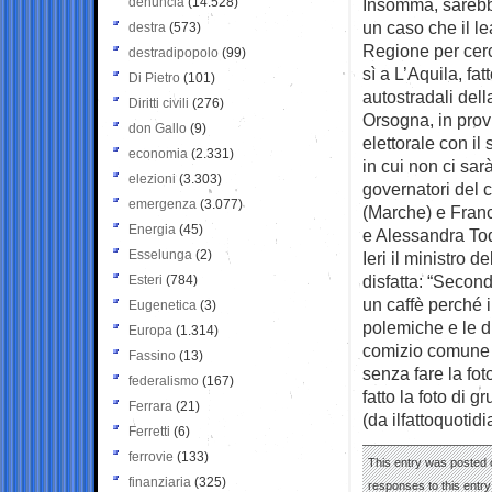
denuncia
(14.528)
Insomma, sarebbe 
un caso che il le
destra
(573)
Regione per cerca
destradipopolo
(99)
sì a L’Aquila, fa
Di Pietro
(101)
autostradali dell
Diritti civili
(276)
Orsogna, in prov
don Gallo
(9)
elettorale con il
economia
(2.331)
in cui non ci sa
elezioni
(3.303)
governatori del 
emergenza
(3.077)
(Marche) e Franc
Energia
(45)
e Alessandra To
Esselunga
(2)
Ieri il ministro 
disfatta: “Secon
Esteri
(784)
un caffè perché il
Eugenetica
(3)
polemiche e le di
Europa
(1.314)
comizio comune d
Fassino
(13)
senza fare la fot
federalismo
(167)
fatto la foto di g
Ferrara
(21)
(da ilfattoquotidi
Ferretti
(6)
ferrovie
(133)
This entry was posted o
finanziaria
(325)
responses to this entr