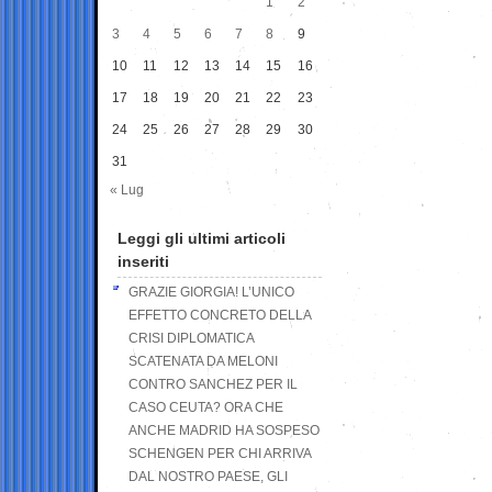
1
2
3
4
5
6
7
8
9
10
11
12
13
14
15
16
17
18
19
20
21
22
23
24
25
26
27
28
29
30
31
« Lug
Leggi gli ultimi articoli
inseriti
GRAZIE GIORGIA! L’UNICO
EFFETTO CONCRETO DELLA
CRISI DIPLOMATICA
SCATENATA DA MELONI
CONTRO SANCHEZ PER IL
CASO CEUTA? ORA CHE
ANCHE MADRID HA SOSPESO
SCHENGEN PER CHI ARRIVA
DAL NOSTRO PAESE, GLI