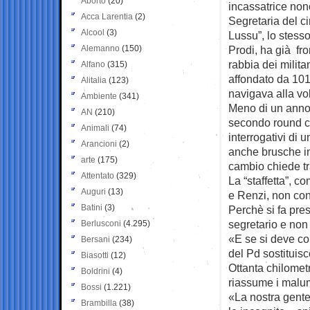
Aborto
(20)
incassatrice non
Acca Larentia
(2)
Segretaria del c
Alcool
(3)
Lussu”, lo stess
Alemanno
(150)
Prodi, ha già fr
rabbia dei milita
Alfano
(315)
affondato da 101 
Alitalia
(123)
navigava alla vol
Ambiente
(341)
Meno di un anno 
AN
(210)
secondo round co
Animali
(74)
interrogativi di 
Arancioni
(2)
anche brusche inv
arte
(175)
cambio chiede t
Attentato
(329)
La “staffetta”, 
Auguri
(13)
e Renzi, non con
Batini
(3)
Perchè si fa pres
segretario e non
Berlusconi
(4.295)
«E se si deve co
Bersani
(234)
del Pd sostituisc
Biasotti
(12)
Ottanta chilomet
Boldrini
(4)
riassume i malumo
Bossi
(1.221)
«La nostra gente 
Brambilla
(38)