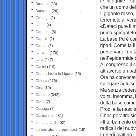
le incognite – sp
Brunetta
(83)
che un uomo del p
Burlando
(26)
Il gigante rosso,
Camogli
(2)
terremoto ai verti
canile
(4)
«Dateci pure il 
Cappello
(8)
prima spiegatelo 
La base Pd è conf
Caprotti
(2)
ripari. Come fa 
Caritas
(6)
preservare l’unit
carovita
(170)
nell’epidermide d
casa
(247)
Al congresso il 
Casini
(119)
attraverso un pat
Centrodestra in Liguria
(35)
Ora ha convocato
Chiesa
(276)
spiegare agli isc
Cina
(10)
Ma senza cedere 
Comune
(342)
volta, insomma, 
Coop
(7)
della base come
Prodi e la nascit
Cossiga
(7)
Choc peraltro sic
Costume
(5.581)
«Il turbamento di
criminalità
(1.402)
radicali del nuov
democratici e progressisti
(19)
Lunedì mattina i