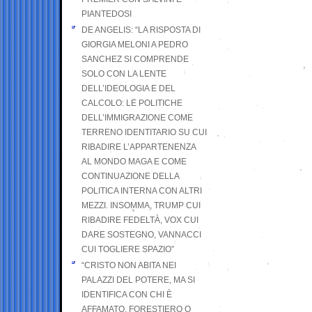
PIANTEDOSI
DE ANGELIS: “LA RISPOSTA DI
GIORGIA MELONI A PEDRO
SANCHEZ SI COMPRENDE
SOLO CON LA LENTE
DELL’IDEOLOGIA E DEL
CALCOLO: LE POLITICHE
DELL’IMMIGRAZIONE COME
TERRENO IDENTITARIO SU CUI
RIBADIRE L’APPARTENENZA
AL MONDO MAGA E COME
CONTINUAZIONE DELLA
POLITICA INTERNA CON ALTRI
MEZZI. INSOMMA, TRUMP CUI
RIBADIRE FEDELTÀ, VOX CUI
DARE SOSTEGNO, VANNACCI
CUI TOGLIERE SPAZIO”
“CRISTO NON ABITA NEI
PALAZZI DEL POTERE, MA SI
IDENTIFICA CON CHI È
AFFAMATO, FORESTIERO O