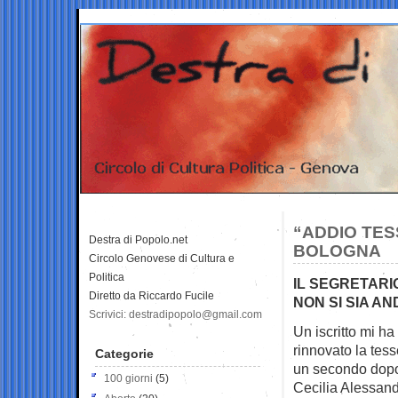
“ADDIO TESS
Destra di Popolo.net
BOLOGNA
Circolo Genovese di Cultura e
Politica
IL SEGRETARI
Diretto da Riccardo Fucile
NON SI SIA AN
Scrivici: destradipopolo@gmail.com
Un iscritto mi h
rinnovato
la tess
Categorie
un secondo dop
100 giorni
(5)
Cecilia Alessand