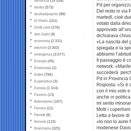
denuncia
(14.528)
Pd per organizza
destra
(573)
Del resto in via R
destradipopolo
(99)
martedì, cioè du
Di Pietro
(101)
votato dalla dir
Diritti civili
(276)
approvato all’un
don Gallo
(9)
dichiarava chius
economia
(2.331)
«La nascita del 
spiegata e la sp
elezioni
(3.303)
abbiamo l’abitudi
emergenza
(3.077)
Il passaggio è co
Energia
(45)
network. «Marile
Esselunga
(2)
succederà perchè
Esteri
(784)
Pd in Provincia 
Eugenetica
(3)
Risposta: «Si è 
Europa
(1.314)
con il mio voto e
Fassino
(13)
anche in politic
federalismo
(167)
mi sento minora
Ferrara
(21)
Molti i cuperlian
Letta a favore d
Ferretti
(6)
«Io non lo avrei
ferrovie
(133)
modenese Davide 
finanziaria
(325)