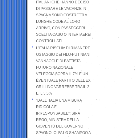
ITALIANI CHE HANNO DECISO
DI PASSARE LE VACANZE IN
SPAGNA SONO COSTRETTI A
LUNGHE CODE AL LORO
ARRIVO, CON PASSEGGERI
SCELTI A CASO O INTERI AEREI
CONTROLLATI
L’ITALIA RISCHIA DI RIMANERE
OSTAGGIO DEI FILO-PUTINIANI
VANNACCI E DI BATTISTA.
FUTURO NAZIONALE
VELEGGIA SOPRA IL 7% E UN
EVENTUALE PARTITO DELL’EX
GRILLINO VARREBBE TRA IL 2
E IL 3.5%
“DALL’ITALIA UNA MISURA
RIDICOLA E
IRRESPONSABILE”: SIRA
REGO, MINISTRA DELLA
GIOVENTÙ DEL GOVERNO
SPAGNOLO, FA LO SHAMPOO A