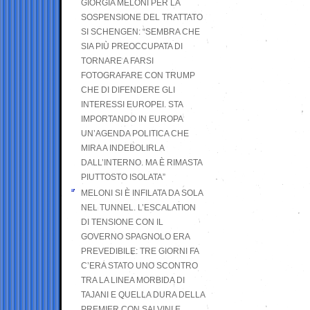
GIORGIA MELONI PER LA
SOSPENSIONE DEL TRATTATO
SI SCHENGEN: “SEMBRA CHE
SIA PIÙ PREOCCUPATA DI
TORNARE A FARSI
FOTOGRAFARE CON TRUMP
CHE DI DIFENDERE GLI
INTERESSI EUROPEI. STA
IMPORTANDO IN EUROPA
UN’AGENDA POLITICA CHE
MIRA A INDEBOLIRLA
DALL’INTERNO. MA È RIMASTA
PIUTTOSTO ISOLATA”
MELONI SI È INFILATA DA SOLA
NEL TUNNEL. L’ESCALATION
DI TENSIONE CON IL
GOVERNO SPAGNOLO ERA
PREVEDIBILE: TRE GIORNI FA
C’ERA STATO UNO SCONTRO
TRA LA LINEA MORBIDA DI
TAJANI E QUELLA DURA DELLA
PREMIER CON SALVINI E