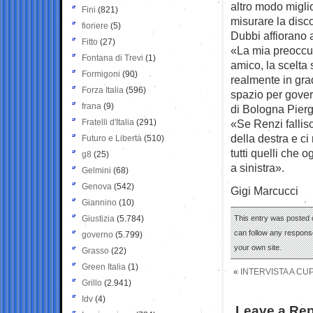
altro modo migli
Fini
(821)
misurare la disc
fioriere
(5)
Dubbi affiorano a
Fitto
(27)
«La mia preoccup
Fontana di Trevi
(1)
amico, la scelta 
Formigoni
(90)
realmente in grad
Forza Italia
(596)
spazio per gover
frana
(9)
di Bologna Piergi
Fratelli d'Italia
(291)
«Se Renzi fallis
della destra e c
Futuro e Libertà
(510)
tutti quelli che
g8
(25)
a sinistra».
Gelmini
(68)
Genova
(542)
Gigi Marcucci
Giannino
(10)
Giustizia
(5.784)
This entry was posted o
can follow any response
governo
(5.799)
your own site.
Grasso
(22)
Green Italia
(1)
«
INTERVISTA A CU
Grillo
(2.941)
Idv
(4)
Leave a Rep