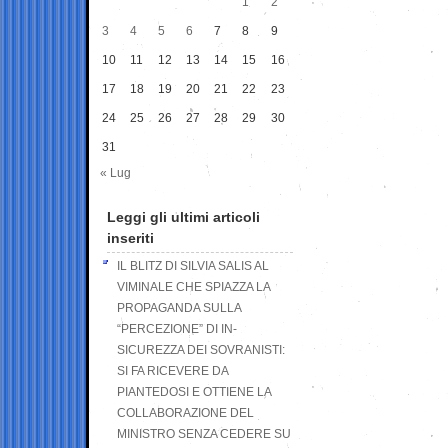
1
2
3
4
5
6
7
8
9
10
11
12
13
14
15
16
17
18
19
20
21
22
23
24
25
26
27
28
29
30
31
« Lug
Leggi gli ultimi articoli
inseriti
IL BLITZ DI SILVIA SALIS AL
VIMINALE CHE SPIAZZA LA
PROPAGANDA SULLA
“PERCEZIONE” DI IN-
SICUREZZA DEI SOVRANISTI:
SI FA RICEVERE DA
PIANTEDOSI E OTTIENE LA
COLLABORAZIONE DEL
MINISTRO SENZA CEDERE SU