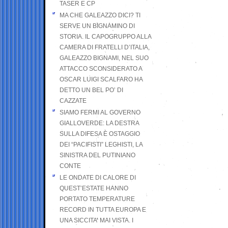
TASER E CP
MA CHE GALEAZZO DICI? TI
SERVE UN BIGNAMINO DI
STORIA. IL CAPOGRUPPO ALLA
CAMERA DI FRATELLI D’ITALIA,
GALEAZZO BIGNAMI, NEL SUO
ATTACCO SCONSIDERATO A
OSCAR LUIGI SCALFARO HA
DETTO UN BEL PO’ DI
CAZZATE
SIAMO FERMI AL GOVERNO
GIALLOVERDE: LA DESTRA
SULLA DIFESA È OSTAGGIO
DEI “PACIFISTI” LEGHISTI, LA
SINISTRA DEL PUTINIANO
CONTE
LE ONDATE DI CALORE DI
QUEST’ESTATE HANNO
PORTATO TEMPERATURE
RECORD IN TUTTA EUROPA E
UNA SICCITA’ MAI VISTA. I