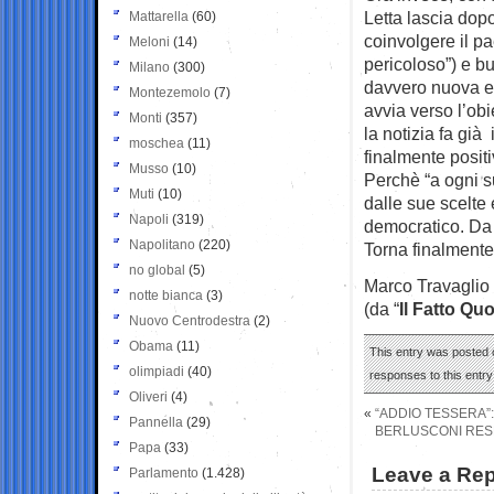
Letta lascia dop
Mattarella
(60)
coinvolgere il pa
Meloni
(14)
pericoloso”) e b
Milano
(300)
davvero nuova e i
Montezemolo
(7)
avvia verso l’obi
Monti
(357)
la notizia fa già
moschea
(11)
finalmente positi
Musso
(10)
Perchè “a ogni su
Muti
(10)
dalle sue scelte 
Napoli
(319)
democratico. Da 
Napolitano
(220)
Torna finalmente a
no global
(5)
Marco Travaglio
notte bianca
(3)
(da “
Il Fatto Qu
Nuovo Centrodestra
(2)
Obama
(11)
This entry was posted o
olimpiadi
(40)
responses to this entr
Oliveri
(4)
«
“ADDIO TESSERA”:
Pannella
(29)
BERLUSCONI RESP
Papa
(33)
Leave a Rep
Parlamento
(1.428)