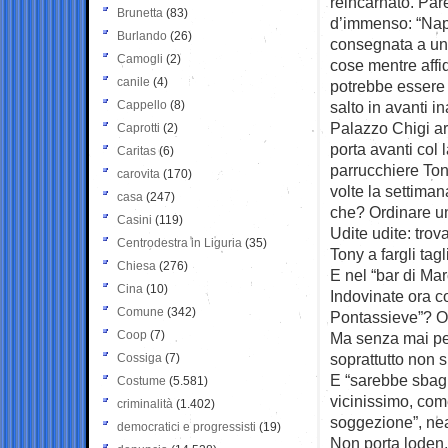
reincarnato. Pare
Brunetta
(83)
d’immenso: “Napo
Burlando
(26)
consegnata a un
Camogli
(2)
cose mentre affid
canile
(4)
potrebbe essere i
Cappello
(8)
salto in avanti i
Palazzo Chigi arr
Caprotti
(2)
porta avanti col
Caritas
(6)
parrucchiere Tony
carovita
(170)
volte la settiman
casa
(247)
che? Ordinare un
Casini
(119)
Udite udite: trova
Centrodestra in Liguria
(35)
Tony a fargli tagli
Chiesa
(276)
E nel “bar di Mar
Cina
(10)
Indovinate ora c
Comune
(342)
Pontassieve”? Or
Coop
(7)
Ma senza mai per
soprattutto non s
Cossiga
(7)
E “sarebbe sbagl
Costume
(5.581)
vicinissimo, com
criminalità
(1.402)
soggezione”, ne
democratici e progressisti
(19)
Non porta loden,