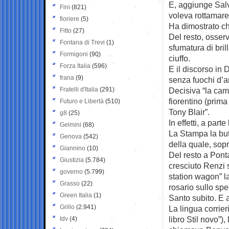
E, aggiunge Salv
Fini
(821)
voleva rottamare
fioriere
(5)
Ha dimostrato ch
Fitto
(27)
Del resto, osserv
Fontana di Trevi
(1)
sfumatura di bril
Formigoni
(90)
ciuffo.
Forza Italia
(596)
E il discorso in
frana
(9)
senza fuochi d’art
Fratelli d'Italia
(291)
Decisiva “la cam
fiorentino (prima 
Futuro e Libertà
(510)
Tony Blair”.
g8
(25)
In effetti, a par
Gelmini
(68)
La Stampa la but
Genova
(542)
della quale, sopr
Giannino
(10)
Del resto a Pont
Giustizia
(5.784)
cresciuto Renzi 
governo
(5.799)
station wagon” l
Grasso
(22)
rosario sullo spe
Green Italia
(1)
Santo subito. E a
Grillo
(2.941)
La lingua corrie
libro Stil novo”)
Idv
(4)