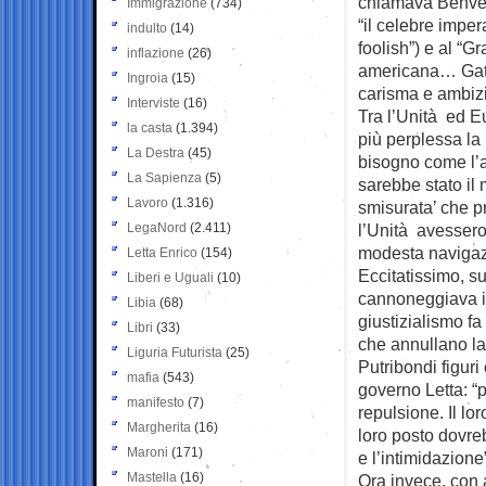
chiamava Benvenu
Immigrazione
(734)
“il celebre imper
indulto
(14)
foolish”) e al “G
inflazione
(26)
americana… Gatsb
Ingroia
(15)
carisma e ambizi
Interviste
(16)
Tra l’Unità ed Eu
la casta
(1.394)
più perplessa la
La Destra
(45)
bisogno come l’ar
La Sapienza
(5)
sarebbe stato il
Lavoro
(1.316)
smisurata’ che p
LegaNord
(2.411)
l’Unità avessero 
modesta navigazi
Letta Enrico
(154)
Eccitatissimo, s
Liberi e Uguali
(10)
cannoneggiava il 
Libia
(68)
giustizialismo fa 
Libri
(33)
che annullano la
Liguria Futurista
(25)
Putribondi figur
mafia
(543)
governo Letta: “p
manifesto
(7)
repulsione. Il lor
Margherita
(16)
loro posto dovre
Maroni
(171)
e l’intimidazione
Mastella
(16)
Ora invece, con 