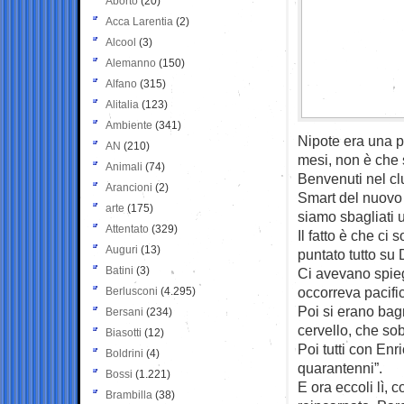
Aborto
(20)
Acca Larentia
(2)
Alcool
(3)
Alemanno
(150)
Alfano
(315)
Alitalia
(123)
Ambiente
(341)
Nipote era una p
AN
(210)
mesi, non è che 
Animali
(74)
Benvenuti nel clu
Arancioni
(2)
Smart del nuovo v
arte
(175)
siamo sbagliati u
Attentato
(329)
Il fatto è che c
Auguri
(13)
puntato tutto su 
Batini
(3)
Ci avevano spieg
occorreva pacific
Berlusconi
(4.295)
Poi si erano bag
Bersani
(234)
cervello, che sob
Biasotti
(12)
Poi tutti con Enr
Boldrini
(4)
quarantenni”.
Bossi
(1.221)
E ora eccoli lì, c
Brambilla
(38)