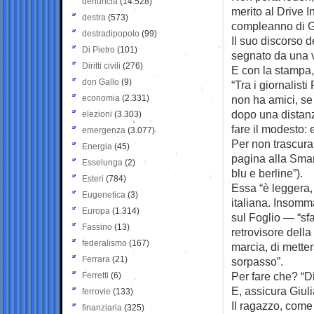
denuncia
(14.528)
merito al Drive I
destra
(573)
compleanno di G
destradipopolo
(99)
Il suo discorso de
Di Pietro
(101)
segnato da una v
Diritti civili
(276)
E con la stampa
don Gallo
(9)
“Tra i giornalist
economia
(2.331)
non ha amici, se
dopo una distanz
elezioni
(3.303)
fare il modesto:
emergenza
(3.077)
Per non trascura
Energia
(45)
pagina alla Smart
Esselunga
(2)
blu e berline”).
Esteri
(784)
Essa “è leggera,
Eugenetica
(3)
italiana. Insomm
Europa
(1.314)
sul Foglio — “sf
Fassino
(13)
retrovisore della
federalismo
(167)
marcia, di metters
Ferrara
(21)
sorpasso”.
Per fare che? “D
Ferretti
(6)
E, assicura Giuli
ferrovie
(133)
Il ragazzo, come 
finanziaria
(325)