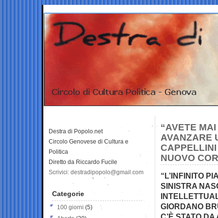
“AVETE MAI
Destra di Popolo.net
AVANZARE U
Circolo Genovese di Cultura e
CAPPELLINI 
Politica
NUOVO COR
Diretto da Riccardo Fucile
Scrivici: destradipopolo@gmail.com
“L’INFINITO 
SINISTRA NAS
Categorie
INTELLETTUAL
GIORDANO BRU
100 giorni
(5)
C’È STATO DA