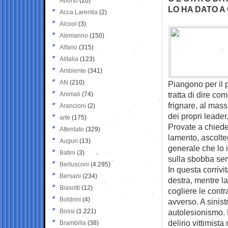
Aborto
(20)
LO HA DATO A
Acca Larentia
(2)
Alcool
(3)
Alemanno
(150)
Alfano
(315)
Alitalia
(123)
Ambiente
(341)
AN
(210)
Piangono per il 
tratta di dire c
Animali
(74)
frignare, al mass
Arancioni
(2)
dei propri leader
arte
(175)
Provate a chiede
Attentato
(329)
lamento, ascolte
Auguri
(13)
generale che lo 
Batini
(3)
sulla sbobba serv
Berlusconi
(4.295)
In questa corrivi
Bersani
(234)
destra, mentre la
Biasotti
(12)
cogliere le cont
Boldrini
(4)
avverso. A sinistr
Bossi
(1.221)
autolesionismo. 
delirio vittimist
Brambilla
(38)