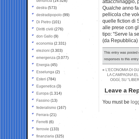
denuncia
(14.528)
attacchinaggio, 
Qualche anno fa 
destra
(573)
pellicola che vol
destradipopolo
(99)
quelle fiction di
Di Pietro
(101)
alle prese con g
Diritti civili
(276)
tipo: “Serve la s
don Gallo
(9)
(da Repubblica)
economia
(2.331)
elezioni
(3.303)
This entry was posted o
emergenza
(3.077)
responses to this entr
Energia
(45)
«
L’ECONOMIA DI GU
Esselunga
(2)
LA CAMPAGNA ELE
Esteri
(784)
OGGI, SU “LIB
Eugenetica
(3)
Leave a Rep
Europa
(1.314)
Fassino
(13)
You must be
log
federalismo
(167)
Ferrara
(21)
Ferretti
(6)
ferrovie
(133)
finanziaria
(325)