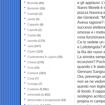
e gli applausi. L’
Brunetta
(83)
Nanni Moretti è s
Burlando
(26)
piazza Navona e 
Camogli
(2)
dei Girotondi: “M
canile
(4)
Aveva ragione? F
Cappello
(8)
successi elettora
Caprotti
(2)
smosse e i motiv
Caritas
(6)
cosa funzionava
carovita
(170)
Ce lo vedete un r
casa
(247)
e Lollobrigida? A
la fila dei nuov
Casini
(119)
La sinistra semp
Centrodestra in Liguria
(35)
eccezioni? Pochi
Chiesa
(276)
quando c’è stato
Cina
(10)
Gennaro Sangiul
Comune
(342)
Ora, prevengo un
Coop
(7)
non se ne vedono
Cossiga
(7)
questo non togli
Costume
(5.581)
di fondo. Il rapp
criminalità
(1.402)
sostegno acritico: 
democratici e progressisti
(19)
propria in campo