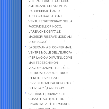
VENEZUELANO .IL COLOSSO
AMERICANO CHEVRON HA
RADDOPPIATO L’AREA
ASSEGNATA ALLA JOINT
VENTURE “PETROPIAR” NELLA
FASCIA DELL’ORINOCO,
L’AREA CHE OSPITA LE
MAGGIORI RISERVE MONDIALI
DI GREGGIO
LA GERMANIA SI CONFERMA IL
VENTRE MOLLE DELL’EUROPA
(PER LA GIOIA DI PUTIN). COME
MAI I TEDESCHI NON
VOGLIONO AMMETTERE CHE
DIETRO AL CASO DEL DRONE
PIENO DI ESPLOSIVO
RINVENUTO ALL’AEROPORTO
DI LIPSIA C’È LA RUSSIA?
GIULIANO FERRARA: ’CHE
COSA C’È SOTTO DIETRO
DAVANTI A LATO DEL “SIGNOR