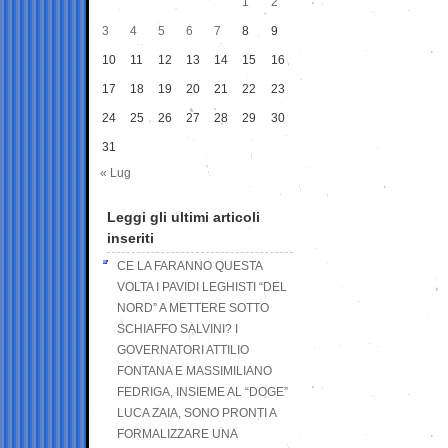
1
2
3
4
5
6
7
8
9
10
11
12
13
14
15
16
17
18
19
20
21
22
23
24
25
26
27
28
29
30
31
« Lug
Leggi gli ultimi articoli
inseriti
CE LA FARANNO QUESTA
VOLTA I PAVIDI LEGHISTI “DEL
NORD” A METTERE SOTTO
SCHIAFFO SALVINI? I
GOVERNATORI ATTILIO
FONTANA E MASSIMILIANO
FEDRIGA, INSIEME AL “DOGE”
LUCA ZAIA, SONO PRONTI A
FORMALIZZARE UNA