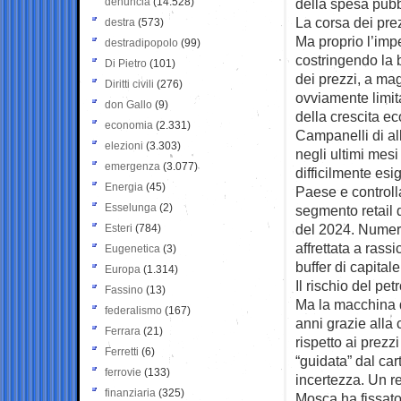
denuncia
(14.528)
della spesa pubb
La corsa dei pre
destra
(573)
Ma proprio l’impe
destradipopolo
(99)
costringendo la b
Di Pietro
(101)
dei prezzi, a mag
Diritti civili
(276)
ovviamente limita
don Gallo
(9)
della crescita e
economia
(2.331)
Campanelli di al
elezioni
(3.303)
negli ultimi mesi
emergenza
(3.077)
difficilmente esi
Energia
(45)
Paese e controlla
Esselunga
(2)
segmento retail 
del 2024. Numeri
Esteri
(784)
affrettata a rass
Eugenetica
(3)
buffer di capital
Europa
(1.314)
Il rischio del pet
Fassino
(13)
Ma la macchina d
federalismo
(167)
anni grazie alla 
Ferrara
(21)
rispetto ai prezz
Ferretti
(6)
“guidata” dal car
ferrovie
(133)
incertezza. Un r
finanziaria
(325)
Mosca ha fissato 