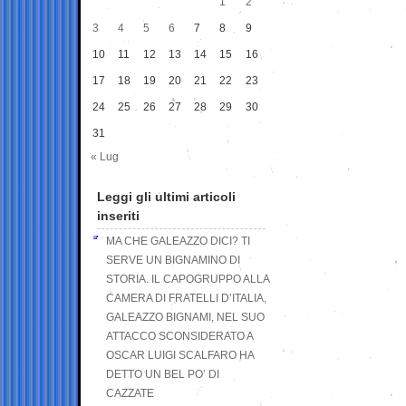
1
2
3
4
5
6
7
8
9
10
11
12
13
14
15
16
17
18
19
20
21
22
23
24
25
26
27
28
29
30
31
« Lug
Leggi gli ultimi articoli
inseriti
MA CHE GALEAZZO DICI? TI
SERVE UN BIGNAMINO DI
STORIA. IL CAPOGRUPPO ALLA
CAMERA DI FRATELLI D’ITALIA,
GALEAZZO BIGNAMI, NEL SUO
ATTACCO SCONSIDERATO A
OSCAR LUIGI SCALFARO HA
DETTO UN BEL PO’ DI
CAZZATE