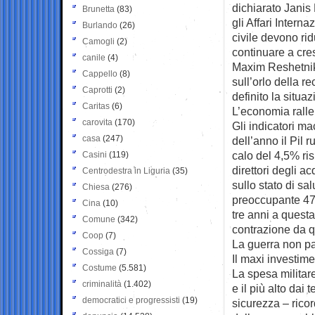
dichiarato Janis
Brunetta
(83)
gli Affari Intern
Burlando
(26)
civile devono rid
Camogli
(2)
continuare a cre
canile
(4)
Maxim Reshetniko
Cappello
(8)
sull’orlo della r
Caprotti
(2)
definito la situa
Caritas
(6)
L’economia ralle
carovita
(170)
Gli indicatori m
casa
(247)
dell’anno il Pil 
calo del 4,5% ris
Casini
(119)
direttori degli a
Centrodestra in Liguria
(35)
sullo stato di sa
Chiesa
(276)
preoccupante 47,
Cina
(10)
tre anni a questa
Comune
(342)
contrazione da qu
Coop
(7)
La guerra non p
Cossiga
(7)
Il maxi investim
Costume
(5.581)
La spesa militare
criminalità
(1.402)
e il più alto dai
democratici e progressisti
(19)
sicurezza – rico