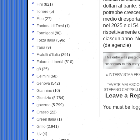
Fini
(821)
dollari al barile
fioriere
(5)
potrebbe crescere
medio di esportaz
Fitto
(27)
nel 2025 e di 54 
Fontana di Trevi
(1)
rispettivamente d
Formigoni
(90)
ciascun anno. No
Forza Italia
(596)
(da agenzie)
frana
(9)
Fratelli d'Italia
(291)
This entry was posted o
Futuro e Libertà
(510)
responses to this entr
g8
(25)
«
INTERVISTA A F
Gelmini
(68)
Genova
(542)
“AVETE MAI ASCO
STEFANO CAPPELLI
Giannino
(10)
Leave a Rep
Giustizia
(5.784)
governo
(5.799)
You must be
log
Grasso
(22)
Green Italia
(1)
Grillo
(2.941)
Idv
(4)