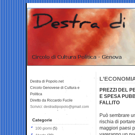
L’ECONOMIA 
Destra di Popolo.net
Circolo Genovese di Cultura e
PREZZI DEL PE
Politica
E SPESA PUBB
Diretto da Riccardo Fucile
FALLITO
Scrivici: destradipopolo@gmail.com
Può sembrare un 
Categorie
rischia di
portare
maggiori paesi pr
100 giorni
(5)
vareranno un nu