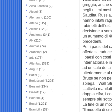
Aborto
(20)
greggio, anche s
Acca Larentia
(2)
negli ultimi mesi
Alcool
(3)
Saudita, Russia,
Alemanno
(150)
hanno infatti rag
Alfano
(315)
rubinetti dell’es
Alitalia
(123)
decisione a sorp
Ambiente
(341)
un aumento di 400
AN
(210)
precedenti.
Per i paesi del 
Animali
(74)
offerta si traduce
Arancioni
(2)
i paesi con costi
arte
(175)
internazionale i
Attentato
(329)
ad un calo della 
Auguri
(13)
ulteriormente al 
Batini
(3)
Brutte se non pe
Berlusconi
(4.295)
spiega il Wall S
Bersani
(234)
L’attività manifat
Biasotti
(12)
doppia cifra, i c
Boldrini
(4)
sempre più sotto
Bossi
(1.221)
La fine di un mo
“Il modello di cr
Brambilla
(38)