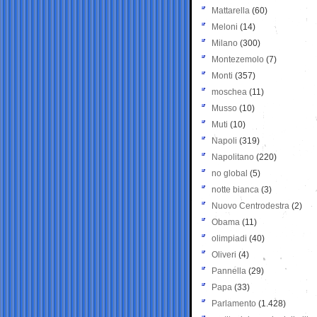
Mattarella
(60)
Meloni
(14)
Milano
(300)
Montezemolo
(7)
Monti
(357)
moschea
(11)
Musso
(10)
Muti
(10)
Napoli
(319)
Napolitano
(220)
no global
(5)
notte bianca
(3)
Nuovo Centrodestra
(2)
Obama
(11)
olimpiadi
(40)
Oliveri
(4)
Pannella
(29)
Papa
(33)
Parlamento
(1.428)