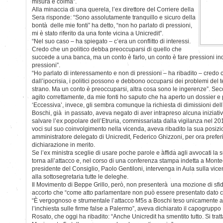
misura è colma”.
Alla minaccia di una querela, l’ex direttore del Corriere della
Sera risponde: “Sono assolutamente tranquillo e sicuro della
bontà delle mie fonti” ha detto, “non ho parlato di pressioni,
mi è stato riferito da una fonte vicina a Unicredit”.
“Nel suo caso – ha spiegato – c’era un conflitto di interessi.
Credo che un politico debba preoccuparsi di quello che
succede a una banca, ma un conto è farlo, un conto è fare pressioni ind
pressioni”.
“Ho parlato di interessamento e non di pressioni – ha ribadito – credo 
dall’ipocrisia, i politici possono e debbono occuparsi dei problemi del ter
strano. Ma un conto è preoccuparsi, altra cosa sono le ingerenze”. Sec
agito correttamente, da mie fonti ho saputo che ha aperto un dossier e p
‘Eccessiva’, invece, gli sembra comunque la richiesta di dimissioni dell
Boschi, già in passato, aveva negato di aver intrapreso alcuna iniziativa
salvare l’ex popolare dell’Etruria, commissariata dalla vigilanza nel 20
voci sul suo coinvolgimento nella vicenda, aveva ribadito la sua posiz
amministratore delegato di Unicredit, Federico Ghizzoni, per ora prefer
dichiarazione in merito.
Se l’ex ministra sceglie di usare poche parole e affida agli avvocati la s
torna all’attacco e, nel corso di una conferenza stampa indetta a Montec
presidente del Consiglio, Paolo Gentiloni, intervenga in Aula sulla vi
alla sottosegretaria tutte le deleghe.
Il Movimento di Beppe Grillo, però, non presenterà una mozione di sfid
accorto che “come atto parlamentare non può essere presentato dato ch
“È vergognoso e strumentale l’attacco M5s a Boschi teso unicamente a c
l’inchiesta sulle firme false a Palermo”, aveva dichiarato il capogruppo
Rosato, che oggi ha ribadito: “Anche Unicredit ha smentito tutto. Si trat