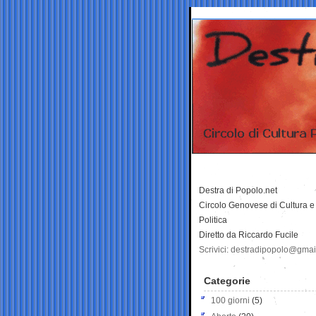
Destra di Popolo.net
Circolo Genovese di Cultura e
Politica
Diretto da Riccardo Fucile
Scrivici: destradipopolo@gma
Categorie
100 giorni
(5)