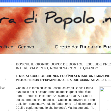
BOSCHI, IL GIORNO DOPO: DE BORTOLI ESCLUDE PRE
INTERESSAMENTO, NON SI SA COME E QUANDO
IL M5S SI ACCORGE CHE NON PUO’ PRESENTARE UNA MOZIONE D
VISTO CHE NON E’ PIU’ MINISTRO… DA DUE GIORNI SI PARLA DE
il.com
Continua la farsa sul caso Boschi-Unicredit-Banca Etruria.
“Da qui in poi si occuperanno di questa questione i miei
legali”, annuncia in conferenza stampa a Palazzo Chigi la
sottosegretaria, che ribadisce: “Quello che dovevo dire l’ho
detto ieri, sono intervenuta in Parlamento il 18 dicembre del
2015 e confermo quello che ho detto”. Ma, ha aggiunto, “la