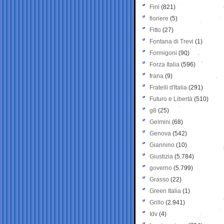
Fini
(821)
fioriere
(5)
Fitto
(27)
Fontana di Trevi
(1)
Formigoni
(90)
Forza Italia
(596)
frana
(9)
Fratelli d'Italia
(291)
Futuro e Libertà
(510)
g8
(25)
Gelmini
(68)
Genova
(542)
Giannino
(10)
Giustizia
(5.784)
governo
(5.799)
Grasso
(22)
Green Italia
(1)
Grillo
(2.941)
Idv
(4)