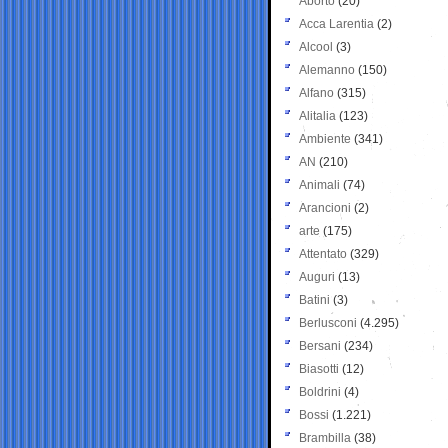
Aborto
(20)
Acca Larentia
(2)
Alcool
(3)
Alemanno
(150)
Alfano
(315)
Alitalia
(123)
Ambiente
(341)
AN
(210)
Animali
(74)
Arancioni
(2)
arte
(175)
Attentato
(329)
Auguri
(13)
Batini
(3)
Berlusconi
(4.295)
Bersani
(234)
Biasotti
(12)
Boldrini
(4)
Bossi
(1.221)
Brambilla
(38)