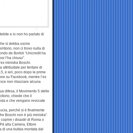
ebite e io non ho parlato di
che si debba uscire
ritorio, non ci trovo nulla di
ondo de Bortoli “Unicredit ha
oi l’ha chiuso”.
’ex ministra Boschi.
 attribuitale per tentare di
15, e ieri, poco dopo le prime
ione su Facebook, mentre l’ex
isce non rilasciare alcuna
ua difesa, il Movimento 5 stelle
itorio, chiede che il
cenda e che vengano revocate
ucia, perchè si è finalmente
e Boschi non è più ministra”.
oprire i disastri di Roma o
 Pd alla Camera, Ettore
ta di una bufala montata dal