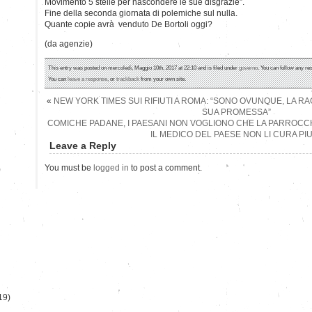
Movimento 5 stelle per nascondere le sue disgrazie”.
Fine della seconda giornata di polemiche sul nulla.
Quante copie avrà venduto De Bortoli oggi?
(da agenzie)
This entry was posted on mercoledì, Maggio 10th, 2017 at 22:10 and is filed under
governo
. You can follow any re
You can
leave a response
, or
trackback
from your own site.
«
NEW YORK TIMES SUI RIFIUTI A ROMA: “SONO OVUNQUE, LA R
SUA PROMESSA”
COMICHE PADANE, I PAESANI NON VOGLIONO CHE LA PARROCC
IL MEDICO DEL PAESE NON LI CURA PIU
Leave a Reply
You must be
logged in
to post a comment.
)
19)