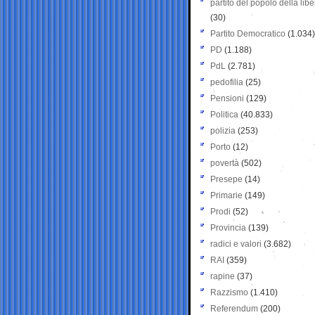
partito del popolo della libe
(30)
Partito Democratico
(1.034)
PD
(1.188)
PdL
(2.781)
pedofilia
(25)
Pensioni
(129)
Politica
(40.833)
polizia
(253)
Porto
(12)
povertà
(502)
Presepe
(14)
Primarie
(149)
Prodi
(52)
Provincia
(139)
radici e valori
(3.682)
RAI
(359)
rapine
(37)
Razzismo
(1.410)
Referendum
(200)