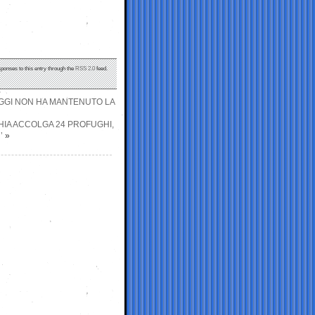
sponses to this entry through the
RSS 2.0
feed.
AGGI NON HA MANTENUTO LA
HIA ACCOLGA 24 PROFUGHI,
’
»