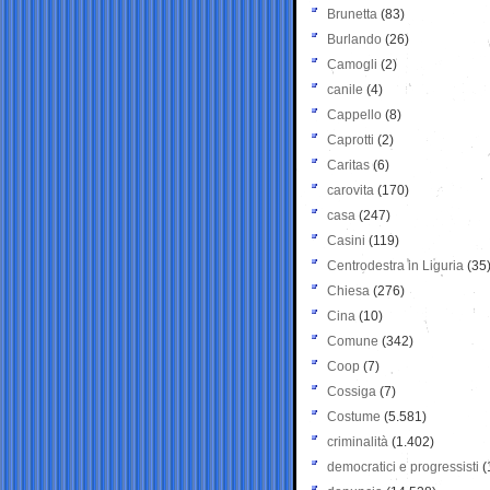
Brunetta
(83)
Burlando
(26)
Camogli
(2)
canile
(4)
Cappello
(8)
Caprotti
(2)
Caritas
(6)
carovita
(170)
casa
(247)
Casini
(119)
Centrodestra in Liguria
(35
Chiesa
(276)
Cina
(10)
Comune
(342)
Coop
(7)
Cossiga
(7)
Costume
(5.581)
criminalità
(1.402)
democratici e progressisti
(