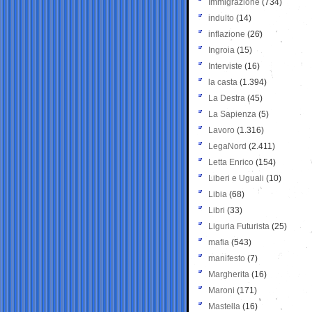
Immigrazione
(734)
indulto
(14)
inflazione
(26)
Ingroia
(15)
Interviste
(16)
la casta
(1.394)
La Destra
(45)
La Sapienza
(5)
Lavoro
(1.316)
LegaNord
(2.411)
Letta Enrico
(154)
Liberi e Uguali
(10)
Libia
(68)
Libri
(33)
Liguria Futurista
(25)
mafia
(543)
manifesto
(7)
Margherita
(16)
Maroni
(171)
Mastella
(16)