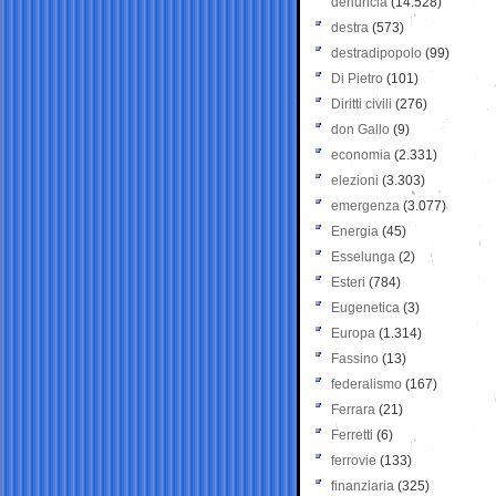
denuncia
(14.528)
destra
(573)
destradipopolo
(99)
Di Pietro
(101)
Diritti civili
(276)
don Gallo
(9)
economia
(2.331)
elezioni
(3.303)
emergenza
(3.077)
Energia
(45)
Esselunga
(2)
Esteri
(784)
Eugenetica
(3)
Europa
(1.314)
Fassino
(13)
federalismo
(167)
Ferrara
(21)
Ferretti
(6)
ferrovie
(133)
finanziaria
(325)