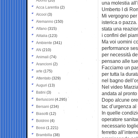
Aborto
(20)
una molestia all’
Acca Larentia
(2)
Umberto I di Ro
Alcool
(3)
Mi vergogno per 
Alemanno
(150)
isterica o pazza.
stata una reazio
Alfano
(315)
i confini del pia
Alitalia
(123)
Ma voi uomini co
Ambiente
(341)
performance sess
AN
(210)
per necessità de
Animali
(74)
pensano alle tue 
Arancioni
(2)
Facciamo un pass
arte
(175)
per tutta la dura
Attentato
(329)
nel bagno dell’o
Auguri
(13)
Nel video Marzia
Batini
(3)
andata al pront
Dopo alcune ore 
Berlusconi
(4.295)
tac d’urgenza al
Bersani
(234)
In quelle condiz
Biasotti
(12)
operatore sanitar
Boldrini
(4)
necessario togli
Bossi
(1.221)
ferretto all’intern
Brambilla
(38)