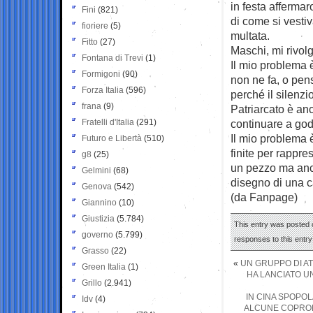
in festa afferma
Fini
(821)
di come si vesti
fioriere
(5)
multata.
Fitto
(27)
Maschi, mi rivol
Fontana di Trevi
(1)
Il mio problema 
Formigoni
(90)
non ne fa, o pen
Forza Italia
(596)
perché il silenzi
frana
(9)
Patriarcato è an
Fratelli d'Italia
(291)
continuare a gode
Il mio problema 
Futuro e Libertà
(510)
finite per rappre
g8
(25)
un pezzo ma anco
Gelmini
(68)
disegno di una c
Genova
(542)
(da Fanpage)
Giannino
(10)
Giustizia
(5.784)
This entry was posted o
governo
(5.799)
responses to this entr
Grasso
(22)
«
UN GRUPPO DI ATT
Green Italia
(1)
HA LANCIATO U
Grillo
(2.941)
IN CINA SPOPOL
Idv
(4)
ALCUNE COPRONO