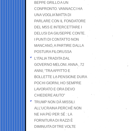
BEPPE GRILLO A UN
CONFRONTO. VANNACCI HA
UNA VOGLIA MATTA DI
PARLARE CON IL FONDATORE
DEL M5S E INTERCETTARE I
DELUSI DA GIUSEPPE CONTE.
I PUNTI DI CONTATTO NON
MANCANO, A PARTIRE DALLA
POSTURA FILORUSSA
L’ITALIA TRADITA DAL
GOVERNO MELONI. ANNA , 72
ANNI; “TRA AFFITTO E
BOLLETTE LA PENSIONE DURA
POCHI GIORNI, HO SEMPRE
LAVORATO E ORA DEVO
CHIEDERE AIUTO”
TRUMP NON DÀ MISSILI
ALL’UCRAINA PERCHÉ NON
NE HA PIÙ PER SÉ : LA
FORNITURA DI RAZZI È
DIMINUITA DI TRE VOLTE