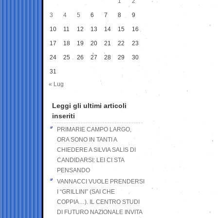
1
2
3
4
5
6
7
8
9
10
11
12
13
14
15
16
17
18
19
20
21
22
23
24
25
26
27
28
29
30
31
« Lug
Leggi gli ultimi articoli
inseriti
PRIMARIE CAMPO LARGO,
ORA SONO IN TANTI A
CHIEDERE A SILVIA SALIS DI
CANDIDARSI: LEI CI STA
PENSANDO
VANNACCI VUOLE PRENDERSI
I “GRILLINI” (SAI CHE
COPPIA…). IL CENTRO STUDI
DI FUTURO NAZIONALE INVITA