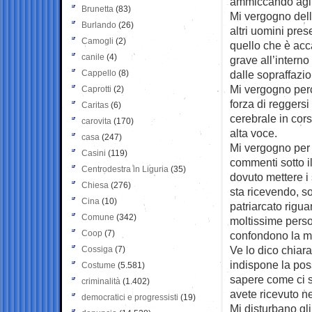
ammiccando agli 
Brunetta
(83)
Mi vergogno dell
Burlando
(26)
altri uomini pres
Camogli
(2)
quello che è acc
canile
(4)
grave all’intern
Cappello
(8)
dalle sopraffazio
Mi vergogno perc
Caprotti
(2)
forza di reggersi
Caritas
(6)
cerebrale in cor
carovita
(170)
alta voce.
casa
(247)
Mi vergogno per c
Casini
(119)
commenti sotto il
Centrodestra in Liguria
(35)
dovuto mettere i 
Chiesa
(276)
sta ricevendo, s
Cina
(10)
patriarcato rigua
Comune
(342)
moltissime pers
Coop
(7)
confondono la m
Ve lo dico chiara
Cossiga
(7)
indispone la pos
Costume
(5.581)
sapere come ci s
criminalità
(1.402)
avete ricevuto ne
democratici e progressisti
(19)
Mi disturbano gl