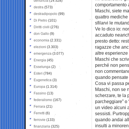
denuncia
(14.528)
comportamento a
destra
(573)
Maschi, siete ma
destradipopolo
(99)
quattro mediche 
Di Pietro
(101)
sfilarvi le muta
Diritti civili
(276)
Ve lo dico io: n
don Gallo
(9)
accaduto neanche
economia
(2.331)
presto detto: res
ragazze che anch
elezioni
(3.303)
altre esperienze 
emergenza
(3.077)
Maschi che scriv
Energia
(45)
perché non pensa
Esselunga
(2)
non commentano i
Esteri
(784)
quando pensate 
Eugenetica
(3)
Cosa vi passa pe
Europa
(1.314)
Maschi, non se ne
Fassino
(13)
scherzare, te la 
federalismo
(167)
parcheggiare” o “
Ferrara
(21)
un video alcuni a
sessisti. Purtro
Ferretti
(6)
quando andai alla
ferrovie
(133)
insulti a minoren
finanziaria
(325)