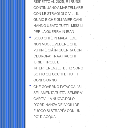
RISPETTO AL 2025, E I RUSSI
CONTINUANO A MARTELLARE
CON LE STRAGI DI CIVILI. IL
GUAIO È CHE GLI AMERICANI
HANNO USATO TUTTI I MISSILI
PER LA GUERRA IN IRAN
SOLO CHI È IN MALAFEDE
NON VUOLE VEDERE CHE
PUTIN È GIÀ IN GUERRA CON
L’EUROPA: TRA ATTACCHI
IBRIDI, TROLL E
INTERFERENZE, I BLITZ SONO
SOTTO GLI OCCHI DI TUTTI
OGNI GIORNO
CHE GOVERNO PATACCA. “SI
SFILAMENTA TUTTA, SEMBRA
CARTA”. LA NUOVA POLO
D’ORDINANZA DEI VIGILI DEL
FUOCO SI STRAPPA CON UN
PO’ D’ACQUA