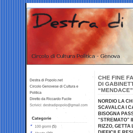
CHE FINE F
Destra di Popolo.net
DI GABINET
Circolo Genovese di Cultura e
“MENDACE” 
Politica
Diretto da Riccardo Fucile
NORDIO LA CH
Scrivici: destradipopolo@gmail.com
SCAVALCA I C
BISOGNA PASS
Categorie
“STREMATO” I
RIZZO, GETTA
100 giorni
(5)
DIFFICILE RES