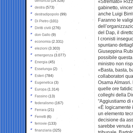
denuncia
(14.528)
«Stremato» Rizzo
gabinetto, vincen
destra
(573)
anche Luigi Birrit
destradipopolo
(99)
Faranno le valigi
Di Pietro
(101)
dell’organizzazio
Diritti civili
(276)
del Dap, il dirett
don Gallo
(9)
I cronisti insegu
economia
(2.331)
spuntano dettagl
elezioni
(3.303)
Giuseppina Rubin
emergenza
(3.077)
possibile questa
Energia
(45)
ministro non risp
Esselunga
(2)
«Basta, basta, b
collaboratori qua
Esteri
(784)
Osama Almasri. P
Eugenetica
(3)
quelle ore fatidi
Europa
(1.314)
colleghi della D
Fassino
(13)
“Aggiustiamo di 
federalismo
(167)
«È logicamente ins
Ferrara
(21)
un elemento tecni
Ferretti
(6)
decisione da as
ferrovie
(133)
sarebbe venuta me
finanziaria
(325)
tribunale. Bartol