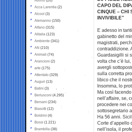
Aborto
(20)
CAPO DEL DIPA
Acca Larentia
(2)
CINQUE – CHI
Alcool
(3)
INVIVIBILE”
Alemanno
(150)
Alfano
(315)
E adesso in tanti
Alitalia
(123)
gabinetto del
min
Ambiente
(341)
magistrati, perch
AN
(210)
contraddizione. A 
Guardasigilli si 
Animali
(74)
volta che c’è lui
Arancioni
(2)
avergli sottopost
arte
(175)
sulla corretta pr
Attentato
(329)
libico che il nos
Auguri
(13)
Insomma, lo pro
Batini
(3)
Ma così facendo 
Berlusconi
(4.295)
nell’affaire, se,
Bersani
(234)
procedere nei co
Biasotti
(12)
sottosegretario 
Boldrini
(4)
Ha 56 anni. Sicil
Bossi
(1.221)
Corte d’appello 
nell’isola, il p
Brambilla
(38)