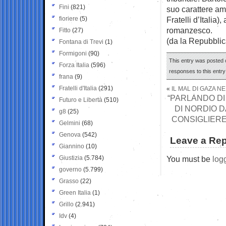
Fini
(821)
suo carattere am
fioriere
(5)
Fratelli d’Italia)
romanzesco.
Fitto
(27)
(da la Repubblic
Fontana di Trevi
(1)
Formigoni
(90)
This entry was posted o
Forza Italia
(596)
responses to this entr
frana
(9)
Fratelli d'Italia
(291)
«
IL MAL DI GAZA N
“PARLANDO DI
Futuro e Libertà
(510)
DI NORDIO 
g8
(25)
CONSIGLIERE 
Gelmini
(68)
Genova
(542)
Leave a Rep
Giannino
(10)
Giustizia
(5.784)
You must be
log
governo
(5.799)
Grasso
(22)
Green Italia
(1)
Grillo
(2.941)
Idv
(4)