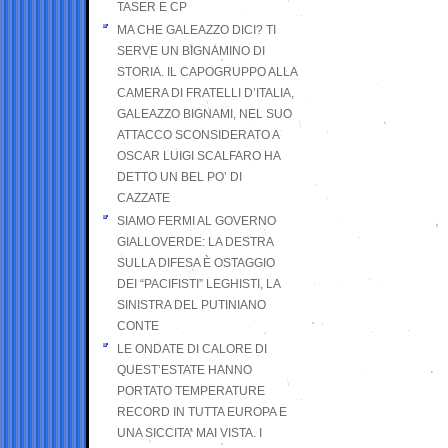
TASER E CP
MA CHE GALEAZZO DICI? TI
SERVE UN BIGNAMINO DI
STORIA. IL CAPOGRUPPO ALLA
CAMERA DI FRATELLI D’ITALIA,
GALEAZZO BIGNAMI, NEL SUO
ATTACCO SCONSIDERATO A
OSCAR LUIGI SCALFARO HA
DETTO UN BEL PO’ DI
CAZZATE
SIAMO FERMI AL GOVERNO
GIALLOVERDE: LA DESTRA
SULLA DIFESA È OSTAGGIO
DEI “PACIFISTI” LEGHISTI, LA
SINISTRA DEL PUTINIANO
CONTE
LE ONDATE DI CALORE DI
QUEST’ESTATE HANNO
PORTATO TEMPERATURE
RECORD IN TUTTA EUROPA E
UNA SICCITA’ MAI VISTA. I