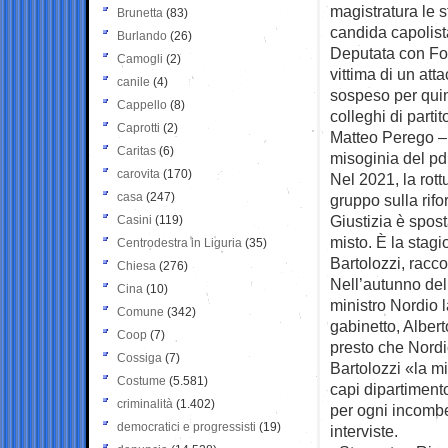
magistratura le s
Brunetta
(83)
candida capolist
Burlando
(26)
Deputata con Forz
Camogli
(2)
vittima di un atta
canile
(4)
sospeso per quind
Cappello
(8)
colleghi di parti
Caprotti
(2)
Matteo Perego – 
Caritas
(6)
misoginia del p
carovita
(170)
Nel 2021, la rott
casa
(247)
gruppo sulla ri
Giustizia è spost
Casini
(119)
misto. È la stagi
Centrodestra in Liguria
(35)
Bartolozzi, racco
Chiesa
(276)
Nell’autunno del 
Cina
(10)
ministro Nordio l
Comune
(342)
gabinetto, Albert
Coop
(7)
presto che Nord
Cossiga
(7)
Bartolozzi «la mi
Costume
(5.581)
capi dipartiment
criminalità
(1.402)
per ogni incombe
democratici e progressisti
(19)
interviste.