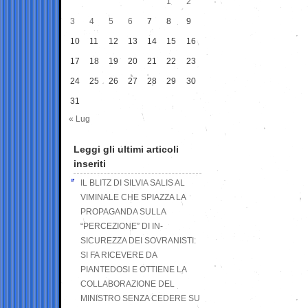
1
2
3
4
5
6
7
8
9
10
11
12
13
14
15
16
17
18
19
20
21
22
23
24
25
26
27
28
29
30
31
« Lug
Leggi gli ultimi articoli
inseriti
IL BLITZ DI SILVIA SALIS AL
VIMINALE CHE SPIAZZA LA
PROPAGANDA SULLA
“PERCEZIONE” DI IN-
SICUREZZA DEI SOVRANISTI:
SI FA RICEVERE DA
PIANTEDOSI E OTTIENE LA
COLLABORAZIONE DEL
MINISTRO SENZA CEDERE SU