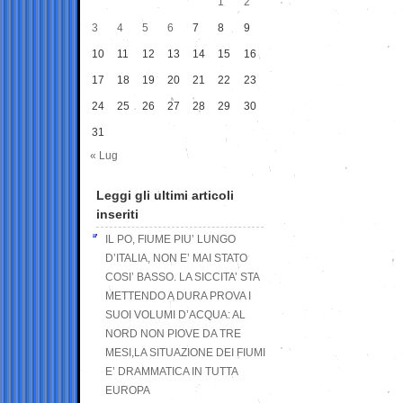
1
2
3
4
5
6
7
8
9
10
11
12
13
14
15
16
17
18
19
20
21
22
23
24
25
26
27
28
29
30
31
« Lug
Leggi gli ultimi articoli
inseriti
IL PO, FIUME PIU’ LUNGO
D’ITALIA, NON E’ MAI STATO
COSI’ BASSO. LA SICCITA’ STA
METTENDO A DURA PROVA I
SUOI VOLUMI D’ACQUA: AL
NORD NON PIOVE DA TRE
MESI,LA SITUAZIONE DEI FIUMI
E’ DRAMMATICA IN TUTTA
EUROPA