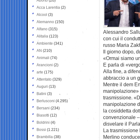
Aborto
(20)
Acca Larentia
(2)
Alcool
(3)
Alemanno
(150)
Alfano
(315)
Alessandro Sallu
Alitalia
(123)
con cui il condut
Ambiente
(341)
russo Maria Zak
AN
(210)
Il giorno dopo, 
«Ormai siamo un 
Animali
(74)
E parla di «verg
Arancioni
(2)
Alla fine, a dife
arte
(175)
abbraccio a un g
Attentato
(329)
Mentre il dem En
Auguri
(13)
manipolazione» c
Batini
(3)
trasmissione. «D
Berlusconi
(4.295)
manipolazione de
Bersani
(234)
la cosiddetta dot
Biasotti
(12)
convenzionale – 
Boldrini
(4)
disvelare il Parl
Bossi
(1.221)
La trasmissione 
Merlino conduceva
Brambilla
(38)