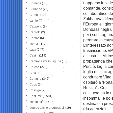
riapparso in vid
Brunetta
(83)
domande, conside
Burlando
(26)
collaboratrice del
Camogli
(2)
Zakharova difen
canile
(4)
l’Europa e i giorn
Cappello
(8)
Donbass negli ult
Caprotti
(2)
per i suoi ragiona
Caritas
(6)
perorare la caus
carovita
(170)
L’interessato non
casa
(247)
trasmissione. «P
accusa – . Mi tro
Casini
(119)
propaganda che 
Centrodestra in Liguria
(35)
Perciò, taglia co
Chiesa
(276)
foglia di fico» ag
Cina
(10)
conduttore Vladi
Comune
(342)
ospiterò a ‘Porta
Coop
(7)
Russia1. Così i n
Cossiga
(7)
crisi ucraina in u
Costume
(5.581)
Insomma, le pole
criminalità
(1.402)
destinate a prose
democratici e progressisti
(19)
(da agenzie)