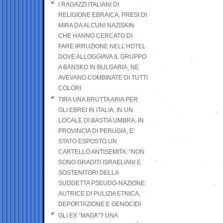
I RAGAZZI ITALIANI DI
RELIGIONE EBRAICA, PRESI DI
MIRA DA ALCUNI NAZISKIN
CHE HANNO CERCATO DI
FARE IRRUZIONE NELL’HOTEL
DOVE ALLOGGIAVA IL GRUPPO
A BANSKO IN BULGARIA, NE
AVEVANO COMBINATE DI TUTTI
COLORI
TIRA UNA BRUTTA ARIA PER
GLI EBREI IN ITALIA. IN UN
LOCALE DI BASTIA UMBRA, IN
PROVINCIA DI PERUGIA, E’
STATO ESPOSTO UN
CARTELLO ANTISEMITA: “NON
SONO GRADITI ISRAELIANI E
SOSTENITORI DELLA
SUDDETTA PSEUDO-NAZIONE
AUTRICE DI PULIZIA ETNICA,
DEPORTAZIONE E GENOCIDI
GLI EX “MAGA”? UNA