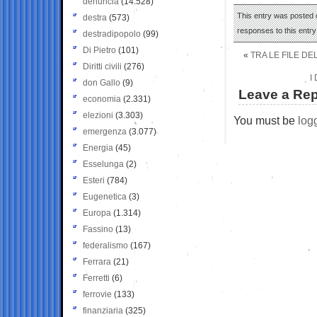
denuncia
(14.528)
This entry was posted o
destra
(573)
responses to this entr
destradipopolo
(99)
Di Pietro
(101)
«
TRA LE FILE DE
Diritti civili
(276)
I
don Gallo
(9)
Leave a Rep
economia
(2.331)
elezioni
(3.303)
You must be
log
emergenza
(3.077)
Energia
(45)
Esselunga
(2)
Esteri
(784)
Eugenetica
(3)
Europa
(1.314)
Fassino
(13)
federalismo
(167)
Ferrara
(21)
Ferretti
(6)
ferrovie
(133)
finanziaria
(325)