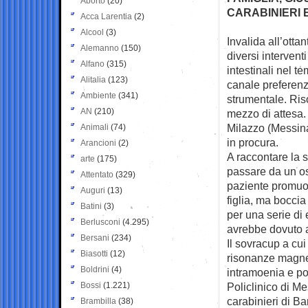
Aborto
(20)
CARABINIERI 
Acca Larentia
(2)
Alcool
(3)
Invalida all’otta
Alemanno
(150)
diversi
interventi
Alfano
(315)
intestinali nel 
Alitalia
(123)
canale preferenz
Ambiente
(341)
strumentale. Ri
AN
(210)
mezzo di attesa. 
Milazzo (Messina
Animali
(74)
in procura.
Arancioni
(2)
A raccontare la 
arte
(175)
passare da un os
Attentato
(329)
paziente promuov
Auguri
(13)
figlia, ma boccia
Batini
(3)
per una serie di
Berlusconi
(4.295)
avrebbe dovuto 
Bersani
(234)
Il sovracup a cui
Biasotti
(12)
risonanze magnet
Boldrini
(4)
intramoenia e po
Bossi
(1.221)
Policlinico di M
carabinieri di B
Brambilla
(38)