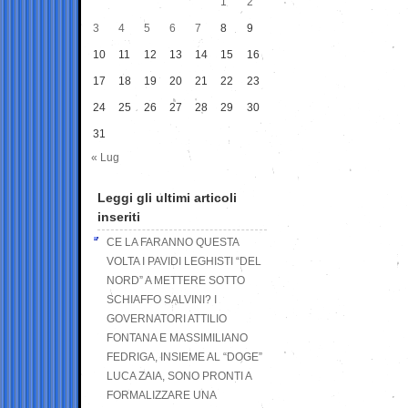
1
2
3
4
5
6
7
8
9
10
11
12
13
14
15
16
17
18
19
20
21
22
23
24
25
26
27
28
29
30
31
« Lug
Leggi gli ultimi articoli
inseriti
CE LA FARANNO QUESTA
VOLTA I PAVIDI LEGHISTI “DEL
NORD” A METTERE SOTTO
SCHIAFFO SALVINI? I
GOVERNATORI ATTILIO
FONTANA E MASSIMILIANO
FEDRIGA, INSIEME AL “DOGE”
LUCA ZAIA, SONO PRONTI A
FORMALIZZARE UNA