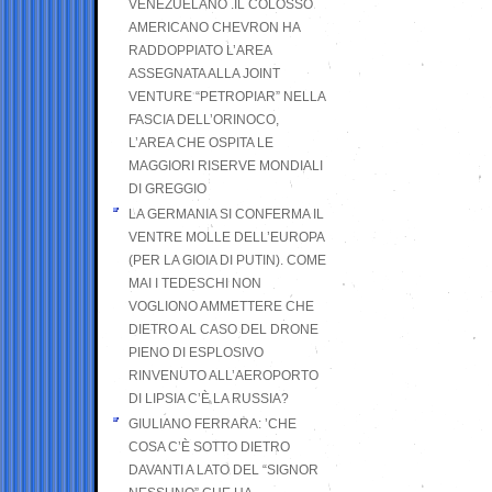
VENEZUELANO .IL COLOSSO
AMERICANO CHEVRON HA
RADDOPPIATO L’AREA
ASSEGNATA ALLA JOINT
VENTURE “PETROPIAR” NELLA
FASCIA DELL’ORINOCO,
L’AREA CHE OSPITA LE
MAGGIORI RISERVE MONDIALI
DI GREGGIO
LA GERMANIA SI CONFERMA IL
VENTRE MOLLE DELL’EUROPA
(PER LA GIOIA DI PUTIN). COME
MAI I TEDESCHI NON
VOGLIONO AMMETTERE CHE
DIETRO AL CASO DEL DRONE
PIENO DI ESPLOSIVO
RINVENUTO ALL’AEROPORTO
DI LIPSIA C’È LA RUSSIA?
GIULIANO FERRARA: ’CHE
COSA C’È SOTTO DIETRO
DAVANTI A LATO DEL “SIGNOR