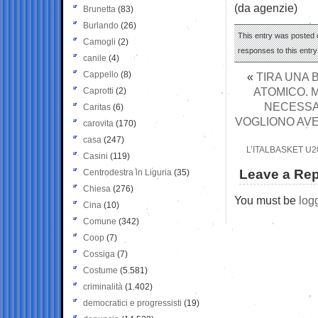
(da agenzie)
Brunetta
(83)
Burlando
(26)
This entry was posted o
Camogli
(2)
responses to this entr
canile
(4)
Cappello
(8)
«
TIRA UNA 
ATOMICO. 
Caprotti
(2)
NECESSAR
Caritas
(6)
VOGLIONO AVE
carovita
(170)
casa
(247)
L’ITALBASKET U2
Casini
(119)
Leave a Rep
Centrodestra in Liguria
(35)
Chiesa
(276)
You must be
log
Cina
(10)
Comune
(342)
Coop
(7)
Cossiga
(7)
Costume
(5.581)
criminalità
(1.402)
democratici e progressisti
(19)