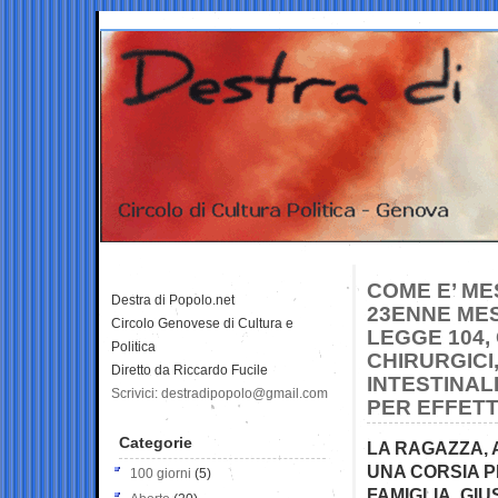
COME E’ MES
Destra di Popolo.net
23ENNE MES
Circolo Genovese di Cultura e
LEGGE 104,
Politica
CHIRURGICI
Diretto da Riccardo Fucile
INTESTINAL
Scrivici: destradipopolo@gmail.com
PER EFFET
Categorie
LA RAGAZZA, 
UNA CORSIA P
100 giorni
(5)
FAMIGLIA, GI