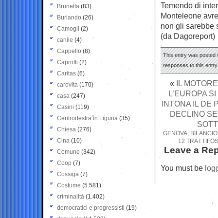
Temendo di inter
Brunetta
(83)
Monteleone avre
Burlando
(26)
non gli sarebbe 
Camogli
(2)
(da Dagoreport)
canile
(4)
Cappello
(8)
This entry was posted o
Caprotti
(2)
responses to this entr
Caritas
(6)
«
IL MOTORE
carovita
(170)
L’EUROPA S
casa
(247)
INTONA IL DE
Casini
(119)
DECLINO SEC
Centrodestra in Liguria
(35)
SOTT
Chiesa
(276)
GENOVA, BILANCIO
Cina
(10)
12 TRA I TIF
Leave a Rep
Comune
(342)
Coop
(7)
You must be
log
Cossiga
(7)
Costume
(5.581)
criminalità
(1.402)
democratici e progressisti
(19)