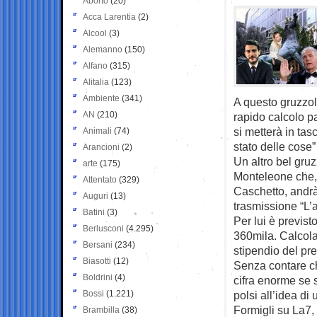
Aborto
(20)
Acca Larentia
(2)
Alcool
(3)
Alemanno
(150)
Alfano
(315)
Alitalia
(123)
Ambiente
(341)
A questo gruzzol
AN
(210)
rapido calcolo pa
si metterà in tas
Animali
(74)
stato delle cose”
Arancioni
(2)
Un altro bel gruz
arte
(175)
Monteleone che,
Attentato
(329)
Caschetto, andrà
Auguri
(13)
trasmissione “L’al
Batini
(3)
Per lui è previst
Berlusconi
(4.295)
360mila. Calcola
Bersani
(234)
stipendio del pr
Biasotti
(12)
Senza contare ch
Boldrini
(4)
cifra enorme se 
Bossi
(1.221)
polsi all’idea di
Formigli su La7, 
Brambilla
(38)