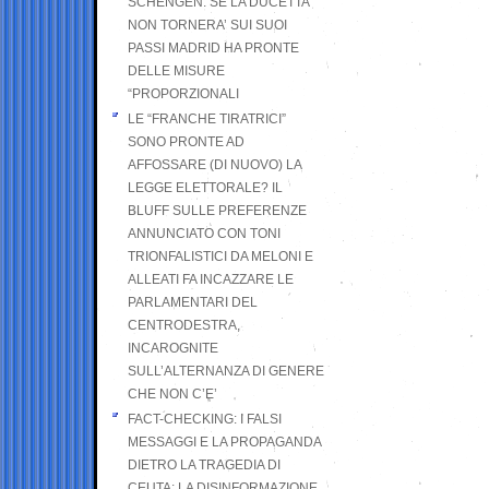
SCHENGEN. SE LA DUCETTA
NON TORNERA’ SUI SUOI
PASSI MADRID HA PRONTE
DELLE MISURE
“PROPORZIONALI
LE “FRANCHE TIRATRICI”
SONO PRONTE AD
AFFOSSARE (DI NUOVO) LA
LEGGE ELETTORALE? IL
BLUFF SULLE PREFERENZE
ANNUNCIATO CON TONI
TRIONFALISTICI DA MELONI E
ALLEATI FA INCAZZARE LE
PARLAMENTARI DEL
CENTRODESTRA,
INCAROGNITE
SULL’ALTERNANZA DI GENERE
CHE NON C’E’
FACT-CHECKING: I FALSI
MESSAGGI E LA PROPAGANDA
DIETRO LA TRAGEDIA DI
CEUTA: LA DISINFORMAZIONE