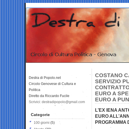
COSTANO CA
Destra di Popolo.net
SERVIZIO P
Circolo Genovese di Cultura e
CONTRATTO D
Politica
EURO A SPE
Diretto da Riccardo Fucile
EURO A PU
Scrivici: destradipopolo@gmail.com
L’EX IENA AN
Categorie
EURO ALL’ANN
PROGRAMMA DE
100 giorni
(5)