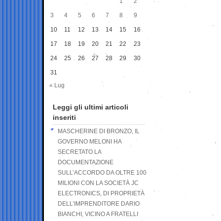
1
2
3
4
5
6
7
8
9
10
11
12
13
14
15
16
17
18
19
20
21
22
23
24
25
26
27
28
29
30
31
« Lug
Leggi gli ultimi articoli
inseriti
MASCHERINE DI BRONZO, IL
GOVERNO MELONI HA
SECRETATO LA
DOCUMENTAZIONE
SULL’ACCORDO DA OLTRE 100
MILIONI CON LA SOCIETÀ JC
ELECTRONICS, DI PROPRIETÀ
DELL’IMPRENDITORE DARIO
BIANCHI, VICINO A FRATELLI