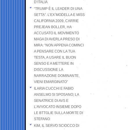
D’ITALIA
“TRUMP È IL LEADER DI UNA
SETTA”. L’EX MODELLA E MISS
CALIFORNIA 2009, CARRIE
PREJEAN BOLLER, HA
ACCUSATO IL MOVIMENTO
MAGA DI AVERLA PRESO DI
MIRA: “NON APPENA COMINCI
A PENSARE CON LA TUA
TESTA, A USARE IL BUON
SENSO E A METTERE IN
DISCUSSIONE LA
NARRAZIONE DOMINANTE,
VIENI EMARGINATO”
ILARIA CUCCHI E FABIO
ANSELMO SI SPOSANO; LA
SENATRICE DI AVS E
L’AVVOCATO INSIEME DOPO
LE BTTGLIE SULLA MORTE DI
STEFANO
KIM, IL SERVO SCIOCCO DI