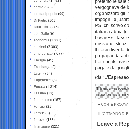
denuncia
(14.528)
preferito le sale
vergognava dello
destra
(573)
organizzare gli i
destradipopolo
(99)
impegni, di usare
Di Pietro
(101)
PS: chi scrive c
Diritti civili
(276)
italiana abbia tut
don Gallo
(9)
business class e
economia
(2.331)
missione istituzi
elezioni
(3.303)
Il caso diventa d
emergenza
(3.077)
propaganda antis
Energia
(45)
Facebook Live e 
Esselunga
(2)
pagate da quegli 
Esteri
(784)
(da “
L’Espresso
Eugenetica
(3)
Europa
(1.314)
This entry was posted o
Fassino
(13)
responses to this entr
federalismo
(167)
«
CONTE PROVA A
Ferrara
(21)
Ferretti
(6)
IL “CITTADINO DI
ferrovie
(133)
Leave a Rep
finanziaria
(325)