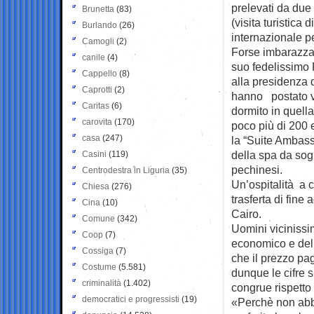
prelevati da due
Brunetta
(83)
(visita turistica
Burlando
(26)
internazionale pe
Camogli
(2)
Forse imbarazzati
canile
(4)
suo fedelissimo 
Cappello
(8)
alla presidenza 
Caprotti
(2)
hanno postato v
Caritas
(6)
dormito in quell
carovita
(170)
poco più di 200 e
casa
(247)
la “Suite Ambass
della spa da sogn
Casini
(119)
pechinesi.
Centrodestra in Liguria
(35)
Un’ospitalità a 
Chiesa
(276)
trasferta di fine
Cina
(10)
Cairo.
Comune
(342)
Uomini vicinissi
Coop
(7)
economico e del
Cossiga
(7)
che il prezzo pag
Costume
(5.581)
dunque le cifre 
criminalità
(1.402)
congrue rispetto 
democratici e progressisti
(19)
«Perchè non abb