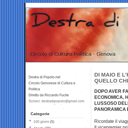
DI MAIO E 
Destra di Popolo.net
QUELLO CH
Circolo Genovese di Cultura e
Politica
DOPO AVER FA
Diretto da Riccardo Fucile
ECONOMICA, H
Scrivici: destradipopolo@gmail.com
LUSSOSO DELL
PANORAMICA E
Categorie
Ricordate il viag
100 giorni
(5)
Il vicepremier pr