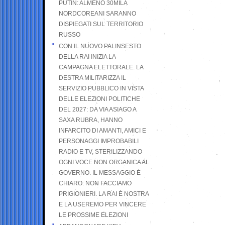
PUTIN: ALMENO 30MILA
NORDCOREANI SARANNO
DISPIEGATI SUL TERRITORIO
RUSSO
CON IL NUOVO PALINSESTO
DELLA RAI INIZIA LA
CAMPAGNA ELETTORALE. LA
DESTRA MILITARIZZA IL
SERVIZIO PUBBLICO IN VISTA
DELLE ELEZIONI POLITICHE
DEL 2027: DA VIA ASIAGO A
SAXA RUBRA, HANNO
INFARCITO DI AMANTI, AMICI E
PERSONAGGI IMPROBABILI
RADIO E TV, STERILIZZANDO
OGNI VOCE NON ORGANICA AL
GOVERNO. IL MESSAGGIO È
CHIARO: NON FACCIAMO
PRIGIONIERI. LA RAI È NOSTRA
E LA USEREMO PER VINCERE
LE PROSSIME ELEZIONI