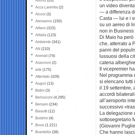
Aborto
(20)
un video diventa
Acca Larentia
(2)
— a differenza de
Alcool
(3)
Casta — lui e i 
Alemanno
(150)
su un aereo di l
Alfano
(315)
non in Business
Alitalia
(123)
Di Maio ha però 
Ambiente
(341)
che, atterrato a
AN
(210)
panni del populis
lussuosi della ci
Animali
(74)
catena alberghie
Arancioni
(2)
Il vicepremier ha
arte
(175)
Nel programma di
Attentato
(329)
si elencano tutti
Auguri
(13)
il 19 settembre, 
Batini
(3)
accordi bilaterali
Berlusconi
(4.295)
all’aeroporto in
Bersani
(234)
successivo «tras
Biasotti
(12)
La delegazione c
Boldrini
(4)
sottosegretario M
Bossi
(1.221)
(Giovanni Puglie
Che hanno lascia
Brambilla
(38)