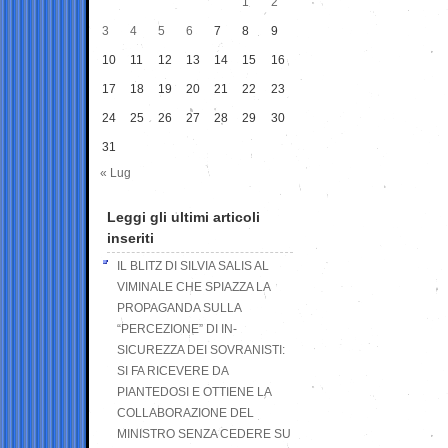
1
2
3
4
5
6
7
8
9
10
11
12
13
14
15
16
17
18
19
20
21
22
23
24
25
26
27
28
29
30
31
« Lug
Leggi gli ultimi articoli
inseriti
IL BLITZ DI SILVIA SALIS AL
VIMINALE CHE SPIAZZA LA
PROPAGANDA SULLA
“PERCEZIONE” DI IN-
SICUREZZA DEI SOVRANISTI:
SI FA RICEVERE DA
PIANTEDOSI E OTTIENE LA
COLLABORAZIONE DEL
MINISTRO SENZA CEDERE SU