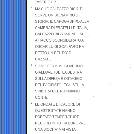
TASER E CP
MA CHE GALEAZZO DICI? TI
SERVE UN BIGNAMINO DI
STORIA. IL CAPOGRUPPO ALLA
CAMERA DI FRATELLI D’ITALIA,
GALEAZZO BIGNAMI, NEL SUO
ATTACCO SCONSIDERATO A
OSCAR LUIGI SCALFARO HA
DETTO UN BEL PO’ DI
CAZZATE
SIAMO FERMI AL GOVERNO
GIALLOVERDE: LA DESTRA
SULLA DIFESA È OSTAGGIO
DEI “PACIFISTI” LEGHISTI, LA
SINISTRA DEL PUTINIANO
CONTE
LE ONDATE DI CALORE DI
QUEST’ESTATE HANNO
PORTATO TEMPERATURE
RECORD IN TUTTA EUROPA E
UNA SICCITA’ MAI VISTA. I