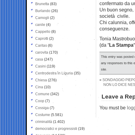
confermato da un
Brunetta
(83)
Un buon segno, s
Burlando
(26)
società civile.
Camogli
(2)
Chi calunnia, off
canile
(4)
conseguenze.
Cappello
(8)
Tonia Mastrobuo
Caprotti
(2)
(da “
La Stampa
“
Caritas
(6)
carovita
(170)
This entry was posted 
casa
(247)
any responses to this 
Casini
(119)
site.
Centrodestra in Liguria
(35)
«
SONDAGGIO PIEPO
Chiesa
(276)
NON LO DICE NES
Cina
(10)
Comune
(342)
Leave a Rep
Coop
(7)
You must be
log
Cossiga
(7)
Costume
(5.581)
criminalità
(1.402)
democratici e progressisti
(19)