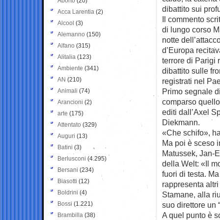
Aborto
(20)
dibattito sui prof
Acca Larentia
(2)
Il commento scrit
Alcool
(3)
di lungo corso M
Alemanno
(150)
notte dell’attacco
Alfano
(315)
d’Europa recitav
Alitalia
(123)
terrore di Parigi 
Ambiente
(341)
dibattito sulle 
AN
(210)
registrati nel Pa
Primo segnale di
Animali
(74)
comparso quello d
Arancioni
(2)
editi dall’Axel S
arte
(175)
Diekmann.
Attentato
(329)
«Che schifo», ha 
Auguri
(13)
Ma poi è sceso in
Batini
(3)
Matussek, Jan-Er
Berlusconi
(4.295)
della Welt: «Il m
Bersani
(234)
fuori di testa. M
Biasotti
(12)
rappresenta altri
Boldrini
(4)
Stamane, alla ri
Bossi
(1.221)
suo direttore un 
A quel punto è sc
Brambilla
(38)