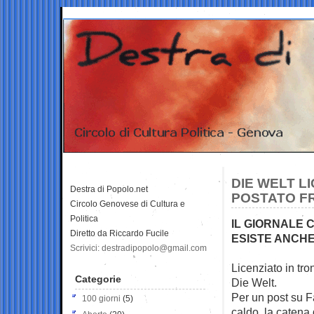
DIE WELT L
Destra di Popolo.net
POSTATO FR
Circolo Genovese di Cultura e
Politica
IL GIORNALE
Diretto da Riccardo Fucile
ESISTE ANCHE
Scrivici: destradipopolo@gmail.com
Licenziato in tro
Categorie
Die Welt.
Per un post su 
100 giorni
(5)
caldo, la catena d