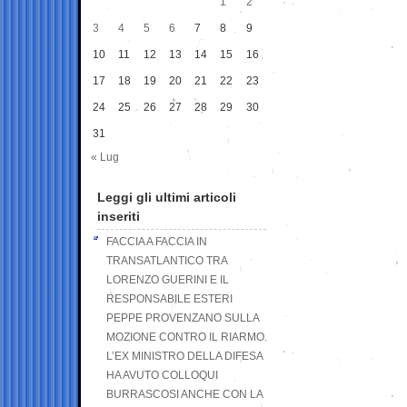
1
2
3
4
5
6
7
8
9
10
11
12
13
14
15
16
17
18
19
20
21
22
23
24
25
26
27
28
29
30
31
« Lug
Leggi gli ultimi articoli
inseriti
FACCIA A FACCIA IN
TRANSATLANTICO TRA
LORENZO GUERINI E IL
RESPONSABILE ESTERI
PEPPE PROVENZANO SULLA
MOZIONE CONTRO IL RIARMO.
L’EX MINISTRO DELLA DIFESA
HA AVUTO COLLOQUI
BURRASCOSI ANCHE CON LA