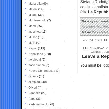
Stefano Rodotï
Mattarella
(60)
costituzionalista
Meloni
(14)
(da “
La Repubbl
Milano
(300)
Montezemolo
(7)
This entry was posted o
Monti
(357)
Parlamento
,
PdL
,
Politi
moschea
(11)
You can
leave a respo
Musso
(10)
«
VITA DA SCILIP
Muti
(10)
IERI PICCHIAVA LA
Napoli
(319)
CERONI, L’
Napolitano
(220)
Leave a Rep
no global
(5)
You must be
log
notte bianca
(3)
Nuovo Centrodestra
(2)
Obama
(11)
olimpiadi
(40)
Oliveri
(4)
Pannella
(29)
Papa
(33)
Parlamento
(1.428)