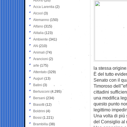
Aborto
(20)
Acca Larentia
(2)
Alcool
(3)
Alemanno
(150)
Alfano
(315)
Alitalia
(123)
Ambiente
(341)
AN
(210)
Animali
(74)
Arancioni
(2)
arte
(175)
la stessa origine
Attentato
(329)
È del tutto evid
Auguri
(13)
Senato con il qua
Batini
(3)
Timoroso dell'”e
cittadini suffici
Berlusconi
(4.295)
una modifica leg
Bersani
(234)
questo punto non
Biasotti
(12)
legittimo impedi
Boldrini
(4)
Una volta di più 
Bossi
(1.221)
del Consiglio al 
Brambilla
(38)