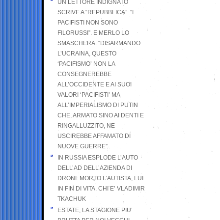
UN LETTORE INDIGNATO
SCRIVE A “REPUBBLICA”: “I
PACIFISTI NON SONO
FILORUSSI”. E MERLO LO
SMASCHERA: “DISARMANDO
L’UCRAINA, QUESTO
‘PACIFISMO’ NON LA
CONSEGNEREBBE
ALL’OCCIDENTE E AI SUOI
VALORI ‘PACIFISTI’ MA
ALL’IMPERIALISMO DI PUTIN
CHE, ARMATO SINO AI DENTI E
RINGALLUZZITO, NE
USCIREBBE AFFAMATO DI
NUOVE GUERRE”
IN RUSSIA ESPLODE L’AUTO
DELL’AD DELL’AZIENDA DI
DRONI: MORTO L’AUTISTA, LUI
IN FIN DI VITA. CHI E’ VLADIMIR
TKACHUK
ESTATE, LA STAGIONE PIU’