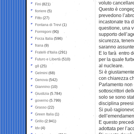
voluto cancellar
Fini
(821)
Questo è congeg
fioriere
(5)
prevedono l’abro
Fitto
(27)
incastonate tra d
Fontana di Trevi
(1)
questione, una v
Formigoni
(90)
supporto dell’age
Forza Italia
(596)
sicurezza, tenen
frana
(9)
saranno assunte 
Fratelli d'Italia
(291)
E lo farà entro 
per la quale fur
Futuro e Libertà
(510)
al nucleare.
g8
(25)
Si è giustamente 
Gelmini
(68)
con chiarezza ch
Genova
(542)
Parlamento non è
Giannino
(10)
sottoscrittori de
Giustizia
(5.784)
solo se sono stat
governo
(5.799)
disciplina preesi
Grasso
(22)
Si può ragionevo
Green Italia
(1)
dell’emendament
Grillo
(2.941)
E questo precede
adottata per l’ac
Idv
(4)