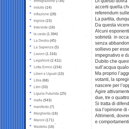
Di questo dovrà 
Immigrazione
(734)
accerti quella ch
indulto
(14)
referendum sull
inflazione
(26)
La partita, dunq
Ingroia
(15)
Da questa vicend
Interviste
(16)
Alcuni esponent
la casta
(1.394)
sobrietà in occ
La Destra
(45)
senza abbandonar
La Sapienza
(5)
sollievo per esse
Lavoro
(1.316)
impegnativo e da
LegaNord
(2.411)
Dubito che quest
sull’acqua qualo
Letta Enrico
(154)
Ma proprio l’aggr
Liberi e Uguali
(10)
votanti, la spreg
Libia
(68)
nascere per l’op
Libri
(33)
Agire attivamente
Liguria Futurista
(25)
due, tre o quattro
mafia
(543)
Si tratta di difen
manifesto
(7)
sia l’opinione di
Margherita
(16)
Altrimenti, dovr
Maroni
(171)
e comportamenti, 
Mastella
(16)