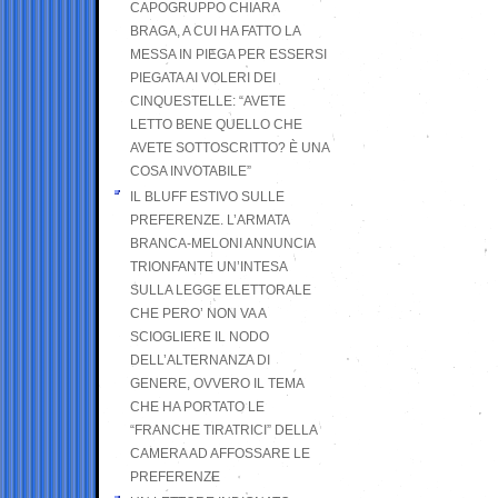
CAPOGRUPPO CHIARA
BRAGA, A CUI HA FATTO LA
MESSA IN PIEGA PER ESSERSI
PIEGATA AI VOLERI DEI
CINQUESTELLE: “AVETE
LETTO BENE QUELLO CHE
AVETE SOTTOSCRITTO? È UNA
COSA INVOTABILE”
IL BLUFF ESTIVO SULLE
PREFERENZE. L’ARMATA
BRANCA-MELONI ANNUNCIA
TRIONFANTE UN’INTESA
SULLA LEGGE ELETTORALE
CHE PERO’ NON VA A
SCIOGLIERE IL NODO
DELL’ALTERNANZA DI
GENERE, OVVERO IL TEMA
CHE HA PORTATO LE
“FRANCHE TIRATRICI” DELLA
CAMERA AD AFFOSSARE LE
PREFERENZE