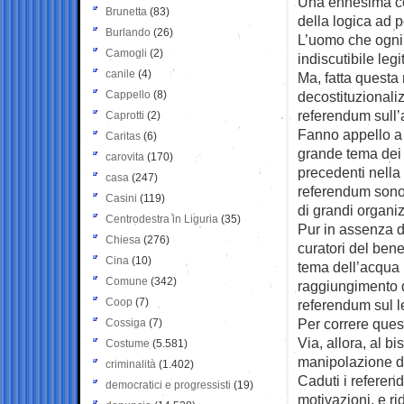
Una ennesima con
Brunetta
(83)
della logica ad 
Burlando
(26)
L’uomo che ogni 
Camogli
(2)
indiscutibile legi
canile
(4)
Ma, fatta questa
Cappello
(8)
decostituzionali
referendum sull’
Caprotti
(2)
Fanno appello a 
Caritas
(6)
grande tema dei
carovita
(170)
precedenti nella 
casa
(247)
referendum sono 
Casini
(119)
di grandi organiz
Centrodestra in Liguria
(35)
Pur in assenza de
Chiesa
(276)
curatori del bene
Cina
(10)
tema dell’acqua p
Comune
(342)
raggiungimento d
Coop
(7)
referendum sul l
Per correre ques
Cossiga
(7)
Via, allora, al b
Costume
(5.581)
manipolazione di
criminalità
(1.402)
Caduti i referend
democratici e progressisti
(19)
motivazioni, e ri