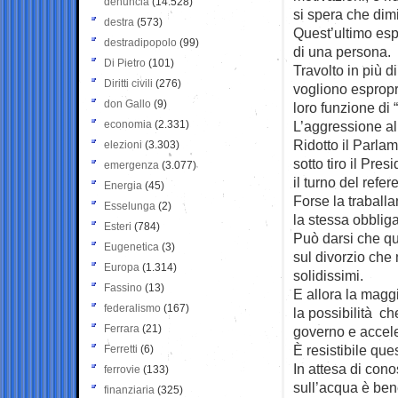
denuncia
(14.528)
si spera che dimi
destra
(573)
Quest’ultimo esp
destradipopolo
(99)
di una persona.
Di Pietro
(101)
Travolto in più d
Diritti civili
(276)
vogliono espropri
don Gallo
(9)
loro funzione di 
economia
(2.331)
L’aggressione all
Ridotto il Parla
elezioni
(3.303)
sotto tiro il Pre
emergenza
(3.077)
il turno del refe
Energia
(45)
Forse la traball
Esselunga
(2)
la stessa obbliga
Esteri
(784)
Può darsi che qu
Eugenetica
(3)
sul divorzio che
Europa
(1.314)
solidissimi.
Fassino
(13)
E allora la maggi
federalismo
(167)
la possibilità ch
Ferrara
(21)
governo e accele
È resistibile que
Ferretti
(6)
In attesa di conos
ferrovie
(133)
sull’acqua è ben
finanziaria
(325)