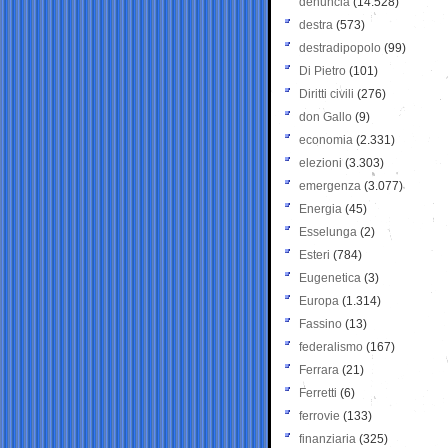
denuncia
(14.528)
destra
(573)
destradipopolo
(99)
Di Pietro
(101)
Diritti civili
(276)
don Gallo
(9)
economia
(2.331)
elezioni
(3.303)
emergenza
(3.077)
Energia
(45)
Esselunga
(2)
Esteri
(784)
Eugenetica
(3)
Europa
(1.314)
Fassino
(13)
federalismo
(167)
Ferrara
(21)
Ferretti
(6)
ferrovie
(133)
finanziaria
(325)