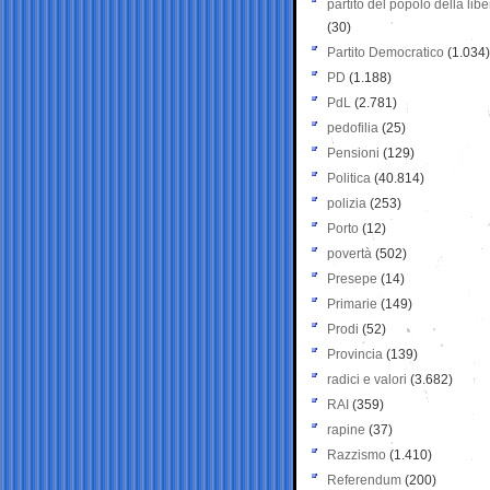
partito del popolo della libe
(30)
Partito Democratico
(1.034)
PD
(1.188)
PdL
(2.781)
pedofilia
(25)
Pensioni
(129)
Politica
(40.814)
polizia
(253)
Porto
(12)
povertà
(502)
Presepe
(14)
Primarie
(149)
Prodi
(52)
Provincia
(139)
radici e valori
(3.682)
RAI
(359)
rapine
(37)
Razzismo
(1.410)
Referendum
(200)