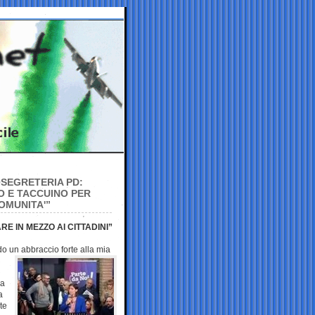
 SEGRETERIA PD:
NO E TACCUINO PER
OMUNITA'”
E IN MEZZO AI CITTADINI”
ndo un
abbraccio forte alla mia
va
a
te