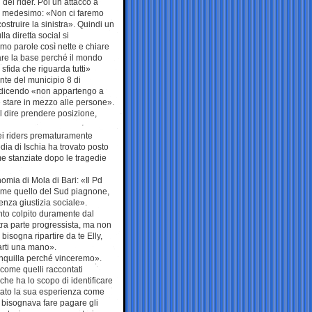
 dei rider. Poi un attacco a
del medesimo: «Non ci faremo
struire la sinistra». Quindi un
a diretta social si
amo parole così nette e chiare
tare la base perché il mondo
sfida che riguarda tutti»
ente del municipio 8 di
a dicendo «non appartengo a
 stare in mezzo alle persone».
l dire prendere posizione,
dei riders prematuramente
ia di Ischia ha trovato posto
me stanziate dopo le tragedie
omia di Mola di Bari: «Il Pd
come quello del Sud piagnone,
nza giustizia sociale».
nto colpito duramente dal
tra parte progressista, ma non
isogna ripartire da te Elly,
darti una mano».
ranquilla perché vinceremo».
 come quelli raccontati
che ha lo scopo di identificare
ontato la sua esperienza come
n bisognava fare pagare gli