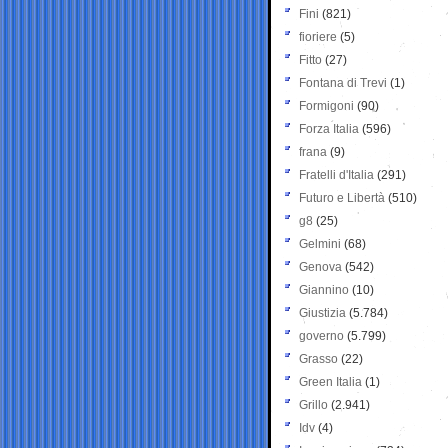
Fini
(821)
fioriere
(5)
Fitto
(27)
Fontana di Trevi
(1)
Formigoni
(90)
Forza Italia
(596)
frana
(9)
Fratelli d'Italia
(291)
Futuro e Libertà
(510)
g8
(25)
Gelmini
(68)
Genova
(542)
Giannino
(10)
Giustizia
(5.784)
governo
(5.799)
Grasso
(22)
Green Italia
(1)
Grillo
(2.941)
Idv
(4)