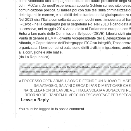
come volontaria alla campagna elettorale del futuro presidente degli S
John McCain. Da quell’esperienza, racconta Schlein sul suo sito, cresc
comunicazione politica. Si laurea poi con due tesi sulla criminalizzaz
dei migranti in carcere, e sui diritti dello straniero nella giurisprudenza 
Nel 2013 gira l’Italia con settanta tappe in pochi mesi, impegnata al fian
i «Civoti» nella campagna per la segreteria Pd. Nel 2013 è candidata a
successivo, nel maggio 2014 viene eletta al Parlamento europeo con 
Entra a fare parte delle Commissioni Sviluppo (DEVE), Libertà civili giust
Parità di genere (FEMM), diventa Vicepresidente della Delegazione 
Albania, e Copresidente dell’Intergruppo ITCO su Integrità, Trasparenza
organizzata. I temi per cui si batte sono diritti civili, immigrazione, ambie
alla corruzione e alle mafie.
(da La Repubblica)
This entry was posted on domenica, Dicembre 4th, 2022 at 15:48 and is filed under
Politica
. You can follow any re
You can
leave a response
, or
trackback
from your own site.
«
PROCESSO OPEN ARMS, LA ONG DIFFONDE UN NUOVO FILMATO:
SALVATAGGIO, SALVINI CERCA DI FAR DIMENTICARE CHE L
NARDELLA NON SI CANDIDA E TIRA LA VOLATA A BONACCINI PER
RITORNO DEL TANDEM IL VECCHIO ESCAMOTAGE PER SPEGN
Leave a Reply
You must be
logged in
to post a comment.