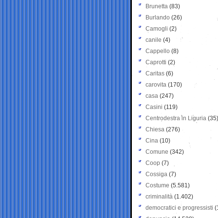
Brunetta
(83)
Burlando
(26)
Camogli
(2)
canile
(4)
Cappello
(8)
Caprotti
(2)
Caritas
(6)
carovita
(170)
casa
(247)
Casini
(119)
Centrodestra in Liguria
(35
Chiesa
(276)
Cina
(10)
Comune
(342)
Coop
(7)
Cossiga
(7)
Costume
(5.581)
criminalità
(1.402)
democratici e progressisti
(