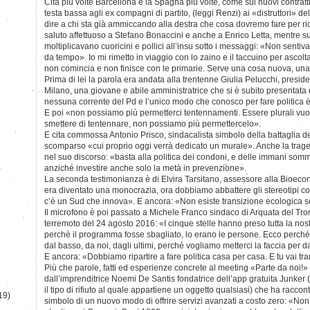
Cita più volte Barcellona e la Spagna più volte, come sui nuovi contratti
testa bassa agli ex compagni di partito, (leggi Renzi) ai «distruttori» 
dire a chi sta già ammiccando alla destra che cosa dovremo fare per rico
saluto affettuoso a Stefano Bonaccini e anche a Enrico Letta, mentre sull
moltiplicavano cuoricini e pollici all’insu sotto i messaggi: «Non sentiv
da tempo». Io mi rimetto in viaggio con lo zaino e il taccuino per ascol
non comincia e non finisce con le primarie. Serve una cosa nuova, una 
Prima di lei la parola era andata alla trentenne Giulia Pelucchi, presid
Milano, una giovane e abile amministratrice che si è subito presentat
nessuna corrente del Pd e l’unico modo che conosco per fare politica è
E poi «non possiamo più permetterci tentennamenti. Essere plurali vuo
smettere di tentennare, non possiamo più permettercelo».
E cita commossa Antonio Prisco, sindacalista simbolo della battaglia 
scomparso «cui proprio oggi verrà dedicato un murale». Anche la traged
nel suo discorso: «basta alla politica dei condoni, e delle immani som
)
anziché investire anche solo la metà in prevenzione».
La seconda testimonianza è di Elvira Tarsitano, assessore alla Bioecon
era diventato una monocrazia, ora dobbiamo abbattere gli stereotipi 
c’è un Sud che innova». E ancora: «Non esiste transizione ecologica se
Il microfono è poi passato a Michele Franco sindaco di Arquata del Tro
terremoto del 24 agosto 2016: «I cinque stelle hanno preso tutta la nos
perchè il programma fosse sbagliato, lo erano le persone. Ecco perché b
dal basso, da noi, dagli ultimi, perché vogliamo metterci la faccia per 
E ancora: «Dobbiamo ripartire a fare politica casa per casa. E tu vai t
Più che parole, fatti ed esperienze concrete al meeting «Parte da noi!»
dall’imprenditrice Noemi De Santis fondatrice dell’app gratuita Junker (
il tipo di rifiuto al quale appartiene un oggetto qualsiasi) che ha racc
19)
simbolo di un nuovo modo di offrire servizi avanzati a costo zero: «No