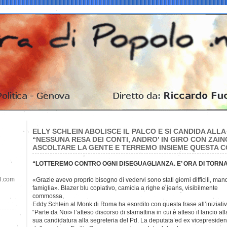
ELLY SCHLEIN ABOLISCE IL PALCO E SI CANDIDA ALLA
“NESSUNA RESA DEI CONTI, ANDRO’ IN GIRO CON ZAI
ASCOLTARE LA GENTE E TERREMO INSIEME QUESTA C
“LOTTEREMO CONTRO OGNI DISEGUAGLIANZA. E’ ORA DI TORNAR
il.com
«Grazie avevo proprio bisogno di vedervi sono stati giorni difficili, ma
famiglia». Blazer blu copiativo, camicia a righe e jeans, visibilmente
commossa,
Eddy Schlein al Monk di Roma ha esordito con questa frase all’iniziati
“Parte da Noi» l’atteso discorso di stamattina in cui è atteso il lancio all
sua candidatura alla segreteria del Pd. La deputata ed ex vicepresiden