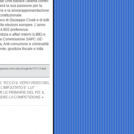
tati Uniti Barack Obama contro
erà la sua passione per la
ione e la sovrarappresentazione
costituzionale.
co di Giuseppe Civati e di tutti
lle elezioni europee. L’anno
54.802 preferenze.
izia e affari interni (LIBE) e
alla Commissione SAPC UE-
, Anti-corruzione e criminalità
nte, giustizia fiscale e lotta
sponses to this entry through the
RSS 2.0
feed.
 “ECCO IL VERO VIDEO DEL
’IMPJUTATO E’ LUI”
 LE PRIMARIE DEL PD: IL
ERE LA COMPETIZIONE
»