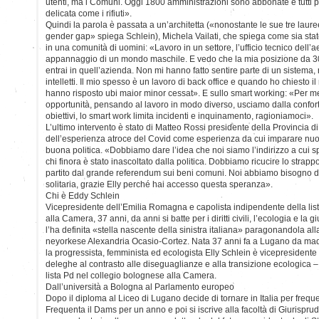
utenti, ma i Comuni. Oggi 1800 amministrazioni sono abbonate e tutti 
delicata come i rifiuti».
Quindi la parola è passata a un’architetta («nonostante le sue tre laure
gender gap» spiega Schlein), Michela Vailati, che spiega come sia stat
in una comunità di uomini: «Lavoro in un settore, l’ufficio tecnico dell
appannaggio di un mondo maschile. E vedo che la mia posizione da 30
entrai in quell’azienda. Non mi hanno fatto sentire parte di un sistema,
intelletti. Il mio spesso è un lavoro di back office e quando ho chiesto i
hanno risposto ubi maior minor cessat». E sullo smart working: «Per 
opportunità, pensando al lavoro in modo diverso, usciamo dalla confor
obiettivi, lo smart work limita incidenti e inquinamento, ragioniamoci».
L’ultimo intervento è stato di Matteo Rossi presidente della Provincia 
dell’esperienza atroce del Covid come esperienza da cui imparare nuov
buona politica. «Dobbiamo dare l’idea che noi siamo l’indirizzo a cui 
chi finora è stato inascoltato dalla politica. Dobbiamo ricucire lo strappo 
partito dal grande referendum sui beni comuni. Noi abbiamo bisogno di
solitaria, grazie Elly perché hai accesso questa speranza».
Chi è Eddy Schlein
Vicepresidente dell’Emilia Romagna e capolista indipendente della lis
alla Camera, 37 anni, da anni si batte per i diritti civili, l’ecologia e la g
l’ha definita «stella nascente della sinistra italiana» paragonandola al
neyorkese Alexandria Ocasio-Cortez. Nata 37 anni fa a Lugano da mad
la progressista, femminista ed ecologista Elly Schlein è vicepresident
deleghe al contrasto alle diseguaglianze e alla transizione ecologica –
lista Pd nel collegio bolognese alla Camera.
Dall’università a Bologna al Parlamento europeo
Dopo il diploma al Liceo di Lugano decide di tornare in Italia per frequ
Frequenta il Dams per un anno e poi si iscrive alla facoltà di Giurispr