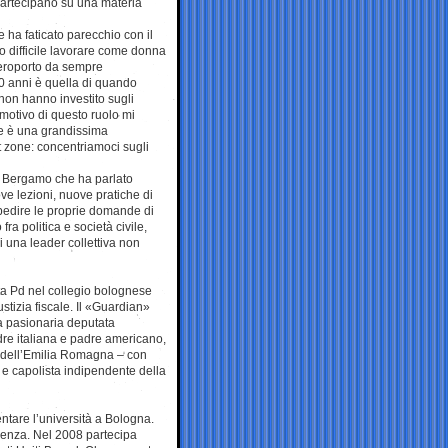
partecipano su una materia
e ha faticato parecchio con il
o difficile lavorare come donna
’aeroporto da sempre
 anni è quella di quando
 non hanno investito sugli
l motivo di questo ruolo mi
me è una grandissima
t zone: concentriamoci sugli
di Bergamo che ha parlato
e lezioni, nuove pratiche di
spedire le proprie domande di
fra politica e società civile,
 una leader collettiva non
ta Pd nel collegio bolognese
iustizia fiscale. Il «Guardian»
la pasionaria deputata
re italiana e padre americano,
e dell’Emilia Romagna – con
 e capolista indipendente della
entare l’università a Bologna.
udenza. Nel 2008 partecipa