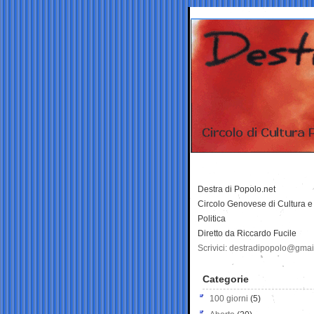
Destra di Popolo.net
Circolo Genovese di Cultura e
Politica
Diretto da Riccardo Fucile
Scrivici: destradipopolo@gma
Categorie
100 giorni
(5)