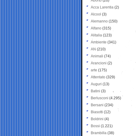
Aborto
(20)
Acca Larentia
(2)
Alcool
(3)
Alemanno
(150)
Alfano
(315)
Alitalia
(123)
Ambiente
(341)
AN
(210)
Animali
(74)
Arancioni
(2)
arte
(175)
Attentato
(329)
Auguri
(13)
Batini
(3)
Berlusconi
(4.295)
Bersani
(234)
Biasotti
(12)
Boldrini
(4)
Bossi
(1.221)
Brambilla
(38)