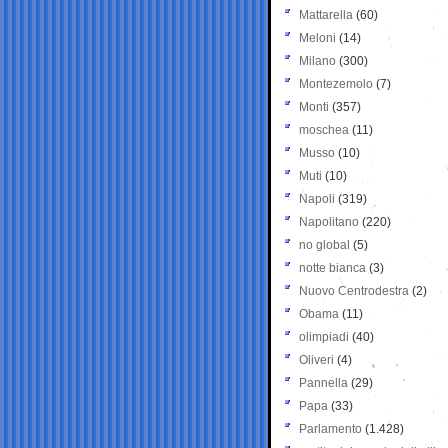
Mattarella
(60)
Meloni
(14)
Milano
(300)
Montezemolo
(7)
Monti
(357)
moschea
(11)
Musso
(10)
Muti
(10)
Napoli
(319)
Napolitano
(220)
no global
(5)
notte bianca
(3)
Nuovo Centrodestra
(2)
Obama
(11)
olimpiadi
(40)
Oliveri
(4)
Pannella
(29)
Papa
(33)
Parlamento
(1.428)