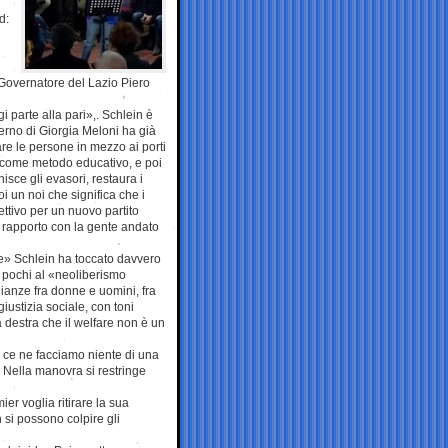
d:
x Governatore del Lazio Piero
 parte alla pari»,. Schlein è
verno di Giorgia Meloni ha già
are le persone in mezzo ai porti
e come metodo educativo, e poi
isce gli evasori, restaura i
i un noi che significa che i
ettivo per un nuovo partito
n rapporto con la gente andato
le» Schlein ha toccato davvero
 pochi al «neoliberismo
lianze fra donne e uomini, fra
giustizia sociale, con toni
a destra che il welfare non è un
n ce ne facciamo niente di una
. Nella manovra si restringe
r voglia ritirare la sua
n si possono colpire gli