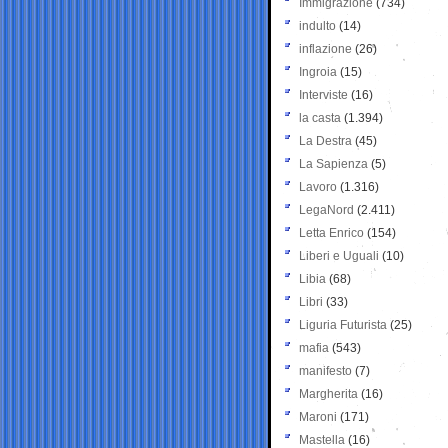
Immigrazione
(734)
indulto
(14)
inflazione
(26)
Ingroia
(15)
Interviste
(16)
la casta
(1.394)
La Destra
(45)
La Sapienza
(5)
Lavoro
(1.316)
LegaNord
(2.411)
Letta Enrico
(154)
Liberi e Uguali
(10)
Libia
(68)
Libri
(33)
Liguria Futurista
(25)
mafia
(543)
manifesto
(7)
Margherita
(16)
Maroni
(171)
Mastella
(16)