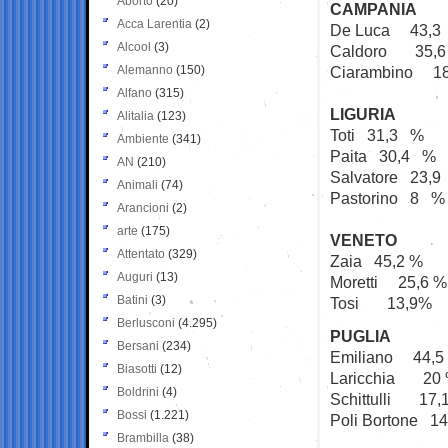
Aborto
(20)
CAMPANIA
Acca Larentia
(2)
De Luca 43,3
Alcool
(3)
Caldoro 35,6
Alemanno
(150)
Ciarambino 18
Alfano
(315)
LIGURIA
Alitalia
(123)
Toti 31,3 %
Ambiente
(341)
Paita 30,4 %
AN
(210)
Salvatore 23,
Animali
(74)
Pastorino 8 %
Arancioni
(2)
arte
(175)
VENETO
Attentato
(329)
Zaia 45,2 %
Auguri
(13)
Moretti 25,6 %
Batini
(3)
Tosi 13,9%
Berlusconi
(4.295)
PUGLIA
Bersani
(234)
Emiliano 44,5
Biasotti
(12)
Laricchia 20
Boldrini
(4)
Schittulli 17,
Bossi
(1.221)
Poli Bortone 14
Brambilla
(38)