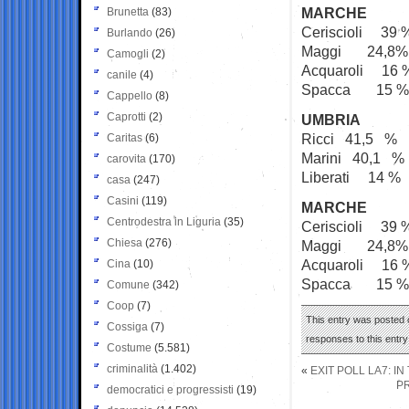
MARCHE
Brunetta
(83)
Ceriscioli 39 
Burlando
(26)
Maggi 24,8%
Camogli
(2)
Acquaroli 16 
canile
(4)
Spacca 15 %
Cappello
(8)
Caprotti
(2)
UMBRIA
Ricci 41,5 %
Caritas
(6)
Marini 40,1 %
carovita
(170)
Liberati 14 %
casa
(247)
Casini
(119)
MARCHE
Centrodestra in Liguria
(35)
Ceriscioli 39 
Chiesa
(276)
Maggi 24,8%
Acquaroli 16 
Cina
(10)
Spacca 15 %
Comune
(342)
Coop
(7)
This entry was posted 
Cossiga
(7)
responses to this entr
Costume
(5.581)
criminalità
(1.402)
«
EXIT POLL LA7: IN
PR
democratici e progressisti
(19)