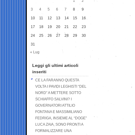
1
2
3
4
5
6
7
8
9
10
11
12
13
14
15
16
17
18
19
20
21
22
23
24
25
26
27
28
29
30
31
« Lug
Leggi gli ultimi articoli
inseriti
CE LA FARANNO QUESTA
VOLTA I PAVIDI LEGHISTI “DEL
NORD” A METTERE SOTTO
SCHIAFFO SALVINI? I
GOVERNATORI ATTILIO
FONTANA E MASSIMILIANO
FEDRIGA, INSIEME AL “DOGE”
LUCA ZAIA, SONO PRONTI A
FORMALIZZARE UNA