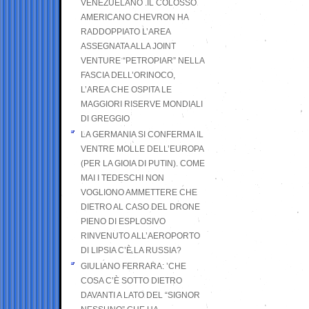
VENEZUELANO .IL COLOSSO
AMERICANO CHEVRON HA
RADDOPPIATO L’AREA
ASSEGNATA ALLA JOINT
VENTURE “PETROPIAR” NELLA
FASCIA DELL’ORINOCO,
L’AREA CHE OSPITA LE
MAGGIORI RISERVE MONDIALI
DI GREGGIO
LA GERMANIA SI CONFERMA IL
VENTRE MOLLE DELL’EUROPA
(PER LA GIOIA DI PUTIN). COME
MAI I TEDESCHI NON
VOGLIONO AMMETTERE CHE
DIETRO AL CASO DEL DRONE
PIENO DI ESPLOSIVO
RINVENUTO ALL’AEROPORTO
DI LIPSIA C’È LA RUSSIA?
GIULIANO FERRARA: ’CHE
COSA C’È SOTTO DIETRO
DAVANTI A LATO DEL “SIGNOR