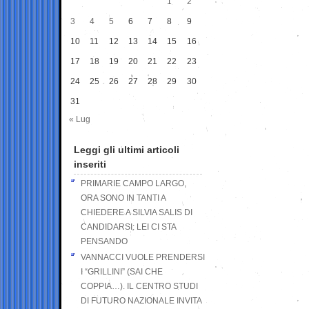
1
2
3
4
5
6
7
8
9
10
11
12
13
14
15
16
17
18
19
20
21
22
23
24
25
26
27
28
29
30
31
« Lug
Leggi gli ultimi articoli
inseriti
PRIMARIE CAMPO LARGO,
ORA SONO IN TANTI A
CHIEDERE A SILVIA SALIS DI
CANDIDARSI: LEI CI STA
PENSANDO
VANNACCI VUOLE PRENDERSI
I “GRILLINI” (SAI CHE
COPPIA…). IL CENTRO STUDI
DI FUTURO NAZIONALE INVITA