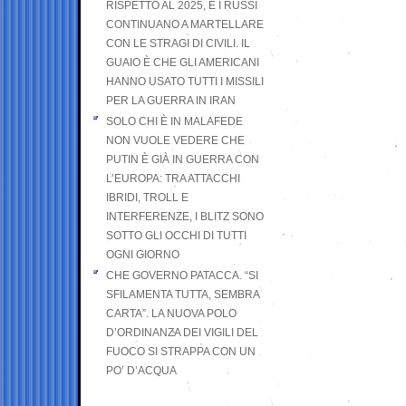
RISPETTO AL 2025, E I RUSSI
CONTINUANO A MARTELLARE
CON LE STRAGI DI CIVILI. IL
GUAIO È CHE GLI AMERICANI
HANNO USATO TUTTI I MISSILI
PER LA GUERRA IN IRAN
SOLO CHI È IN MALAFEDE
NON VUOLE VEDERE CHE
PUTIN È GIÀ IN GUERRA CON
L’EUROPA: TRA ATTACCHI
IBRIDI, TROLL E
INTERFERENZE, I BLITZ SONO
SOTTO GLI OCCHI DI TUTTI
OGNI GIORNO
CHE GOVERNO PATACCA. “SI
SFILAMENTA TUTTA, SEMBRA
CARTA”. LA NUOVA POLO
D’ORDINANZA DEI VIGILI DEL
FUOCO SI STRAPPA CON UN
PO’ D’ACQUA