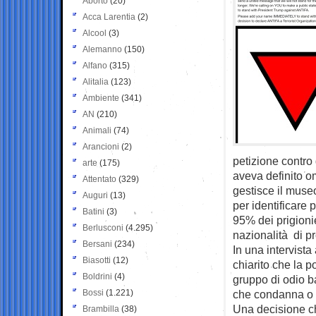
Aborto
(20)
Acca Larentia
(2)
Alcool
(3)
Alemanno
(150)
Alfano
(315)
Alitalia
(123)
Ambiente
(341)
AN
(210)
Animali
(74)
Arancioni
(2)
petizione contro 
arte
(175)
aveva definito o
Attentato
(329)
gestisce il museo
Auguri
(13)
per identificare p
Batini
(3)
95% dei prigionie
Berlusconi
(4.295)
nazionalità di pr
Bersani
(234)
In una intervist
Biasotti
(12)
chiarito che la p
Boldrini
(4)
gruppo di odio ban
Bossi
(1.221)
che condanna o d
Una decisione ch
Brambilla
(38)