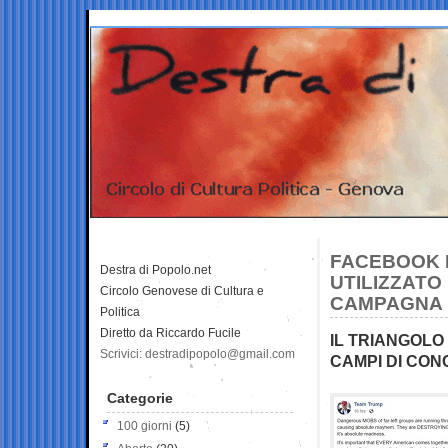
FACEBOOK H
Destra di Popolo.net
UTILIZZATO
Circolo Genovese di Cultura e
CAMPAGNA 
Politica
Diretto da Riccardo Fucile
IL TRIANGOLO
Scrivici: destradipopolo@gmail.com
CAMPI DI CON
Categorie
100 giorni
(5)