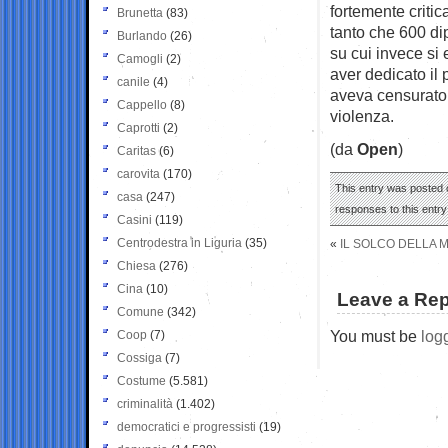
fortemente criti
Brunetta
(83)
tanto che 600 di
Burlando
(26)
su cui invece si 
Camogli
(2)
aver dedicato il 
canile
(4)
aveva censurato 
Cappello
(8)
violenza.
Caprotti
(2)
(da
Open
)
Caritas
(6)
carovita
(170)
This entry was posted o
casa
(247)
responses to this entr
Casini
(119)
Centrodestra in Liguria
(35)
«
IL SOLCO DELLA M
Chiesa
(276)
Cina
(10)
Leave a Rep
Comune
(342)
You must be
log
Coop
(7)
Cossiga
(7)
Costume
(5.581)
criminalità
(1.402)
democratici e progressisti
(19)