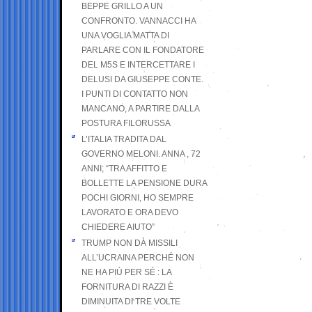
BEPPE GRILLO A UN
CONFRONTO. VANNACCI HA
UNA VOGLIA MATTA DI
PARLARE CON IL FONDATORE
DEL M5S E INTERCETTARE I
DELUSI DA GIUSEPPE CONTE.
I PUNTI DI CONTATTO NON
MANCANO, A PARTIRE DALLA
POSTURA FILORUSSA
L’ITALIA TRADITA DAL
GOVERNO MELONI. ANNA , 72
ANNI; “TRA AFFITTO E
BOLLETTE LA PENSIONE DURA
POCHI GIORNI, HO SEMPRE
LAVORATO E ORA DEVO
CHIEDERE AIUTO”
TRUMP NON DÀ MISSILI
ALL’UCRAINA PERCHÉ NON
NE HA PIÙ PER SÉ : LA
FORNITURA DI RAZZI È
DIMINUITA DI TRE VOLTE