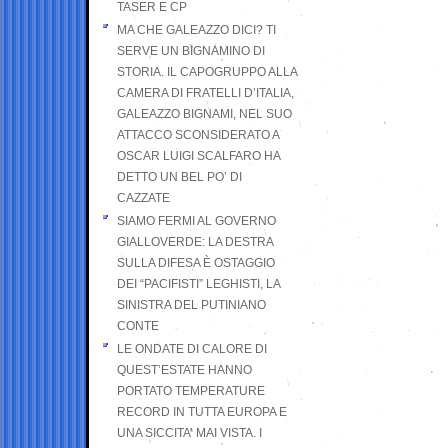
TASER E CP
MA CHE GALEAZZO DICI? TI
SERVE UN BIGNAMINO DI
STORIA. IL CAPOGRUPPO ALLA
CAMERA DI FRATELLI D’ITALIA,
GALEAZZO BIGNAMI, NEL SUO
ATTACCO SCONSIDERATO A
OSCAR LUIGI SCALFARO HA
DETTO UN BEL PO’ DI
CAZZATE
SIAMO FERMI AL GOVERNO
GIALLOVERDE: LA DESTRA
SULLA DIFESA È OSTAGGIO
DEI “PACIFISTI” LEGHISTI, LA
SINISTRA DEL PUTINIANO
CONTE
LE ONDATE DI CALORE DI
QUEST’ESTATE HANNO
PORTATO TEMPERATURE
RECORD IN TUTTA EUROPA E
UNA SICCITA’ MAI VISTA. I