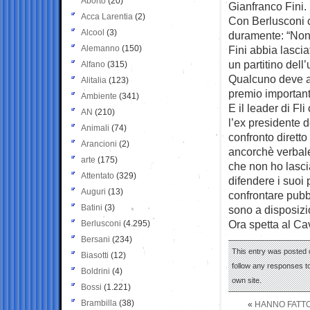
Aborto
(20)
Gianfranco Fini.
Acca Larentia
(2)
Con Berlusconi 
Alcool
(3)
duramente: “Non
Alemanno
(150)
Fini abbia lascia
un partitino dell
Alfano
(315)
Qualcuno deve a
Alitalia
(123)
premio important
Ambiente
(341)
E il leader di Fl
AN
(210)
l’ex presidente 
Animali
(74)
confronto diretto
Arancioni
(2)
ancorchè verbale
arte
(175)
che non ho lasci
Attentato
(329)
difendere i suoi 
Auguri
(13)
confrontare pubb
Batini
(3)
sono a disposizi
Ora spetta al Cav
Berlusconi
(4.295)
Bersani
(234)
This entry was posted 
Biasotti
(12)
follow any responses to
Boldrini
(4)
own site.
Bossi
(1.221)
Brambilla
(38)
«
HANNO FATTO