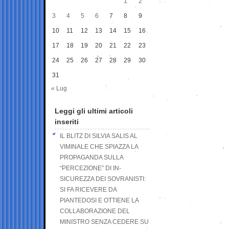
1
2
3
4
5
6
7
8
9
10
11
12
13
14
15
16
17
18
19
20
21
22
23
24
25
26
27
28
29
30
31
« Lug
Leggi gli ultimi articoli
inseriti
IL BLITZ DI SILVIA SALIS AL
VIMINALE CHE SPIAZZA LA
PROPAGANDA SULLA
“PERCEZIONE” DI IN-
SICUREZZA DEI SOVRANISTI:
SI FA RICEVERE DA
PIANTEDOSI E OTTIENE LA
COLLABORAZIONE DEL
MINISTRO SENZA CEDERE SU