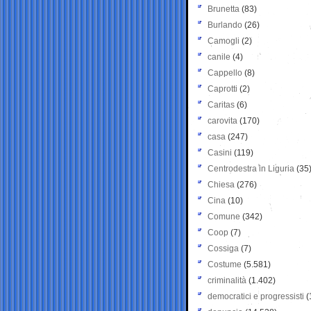
Brunetta
(83)
Burlando
(26)
Camogli
(2)
canile
(4)
Cappello
(8)
Caprotti
(2)
Caritas
(6)
carovita
(170)
casa
(247)
Casini
(119)
Centrodestra in Liguria
(35
Chiesa
(276)
Cina
(10)
Comune
(342)
Coop
(7)
Cossiga
(7)
Costume
(5.581)
criminalità
(1.402)
democratici e progressisti
(