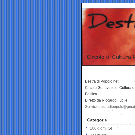
Destra di Popolo.net
Circolo Genovese di Cultura e
Politica
Diretto da Riccardo Fucile
Scrivici: destradipopolo@gma
Categorie
100 giorni
(5)