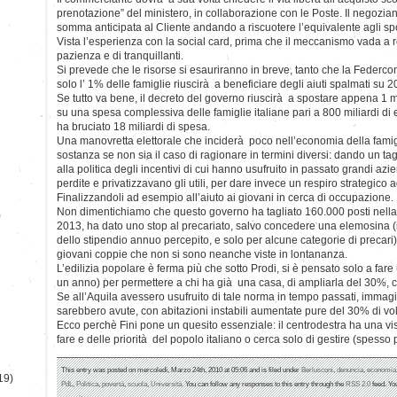
prenotazione” del ministero, in collaborazione con le Poste. Il negozia
somma anticipata al Cliente andando a riscuotere l’equivalente agli spo
Vista l’esperienza con la social card, prima che il meccanismo vada a 
pazienza e di tranquillanti.
Si prevede che le risorse si esauriranno in breve, tanto che la Federc
solo l’ 1% delle famiglie riuscirà a beneficiare degli aiuti spalmati su 20 
Se tutto va bene, il decreto del governo riuscirà a spostare appena 1 m
su una spesa complessiva delle famiglie italiane pari a 800 miliardi di e
ha bruciato 18 miliardi di spesa.
Una manovretta elettorale che inciderà poco nell’economia della famigli
sostanza se non sia il caso di ragionare in termini diversi: dando un t
alla politica degli incentivi di cui hanno usufruito in passato grandi az
perdite e privatizzavano gli utili, per dare invece un respiro strategico agl
Finalizzandoli ad esempio all’aiuto ai giovani in cerca di occupazione.
Non dimentichiamo che questo governo ha tagliato 160.000 posti nella 
)
2013, ha dato uno stop al precariato, salvo concedere una elemosina (
dello stipendio annuo percepito, e solo per alcune categorie di precari
giovani coppie che non si sono neanche viste in lontananza.
L’edilizia popolare è ferma più che sotto Prodi, si è pensato solo a far
un anno) per permettere a chi ha già una casa, di ampliarla del 30%, co
Se all’Aquila avessero usufruito di tale norma in tempo passati, immagin
sarebbero avute, con abitazioni instabili aumentate pure del 30% di v
Ecco perchè Fini pone un quesito essenziale: il centrodestra ha una vi
fare e delle priorità del popolo italiano o cerca solo di gestire (spesso
This entry was posted on mercoledì, Marzo 24th, 2010 at 05:06 and is filed under
Berlusconi
,
denuncia
,
economia
19)
PdL
,
Politica
,
povertà
,
scuola
,
Università
. You can follow any responses to this entry through the
RSS 2.0
feed. Yo