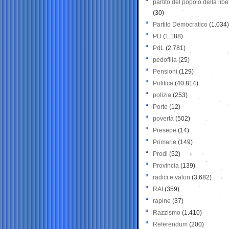
partito del popolo della libe
(30)
Partito Democratico
(1.034)
PD
(1.188)
PdL
(2.781)
pedofilia
(25)
Pensioni
(129)
Politica
(40.814)
polizia
(253)
Porto
(12)
povertà
(502)
Presepe
(14)
Primarie
(149)
Prodi
(52)
Provincia
(139)
radici e valori
(3.682)
RAI
(359)
rapine
(37)
Razzismo
(1.410)
Referendum
(200)