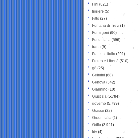
Fini
(821)
fioriere
(5)
Fitto
(27)
Fontana di Trevi
(1)
Formigoni
(90)
Forza Italia
(596)
frana
(9)
Fratelli d'Italia
(291)
Futuro e Libertà
(510)
g8
(25)
Gelmini
(68)
Genova
(542)
Giannino
(10)
Giustizia
(5.784)
governo
(5.799)
Grasso
(22)
Green Italia
(1)
Grillo
(2.941)
Idv
(4)