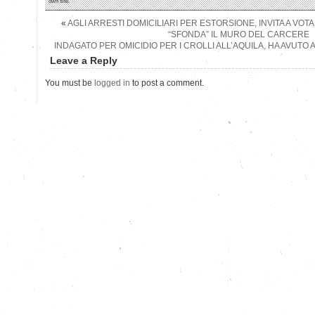
own site.
«
AGLI ARRESTI DOMICILIARI PER ESTORSIONE, INVITA A VOT
“SFONDA” IL MURO DEL CARCERE
INDAGATO PER OMICIDIO PER I CROLLI ALL’AQUILA, HA AVUTO
Leave a Reply
You must be
logged in
to post a comment.