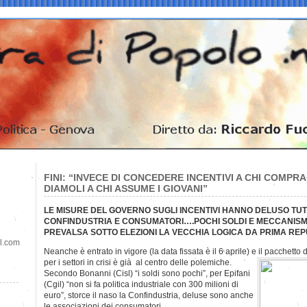
FINI: “INVECE DI CONCEDERE INCENTIVI A CHI COMPR
DIAMOLI A CHI ASSUME I GIOVANI”
LE MISURE DEL GOVERNO SUGLI INCENTIVI HANNO DELUSO TUTT
CONFINDUSTRIA E CONSUMATORI….POCHI SOLDI E MECCANISM
PREVALSA SOTTO ELEZIONI LA VECCHIA LOGICA DA PRIMA RE
il.com
Neanche è entrato in vigore (la data fissata è il 6 aprile) e il pacchetto
per i settori in crisi è già al centro delle polemiche.
Secondo Bonanni (Cisl) “i soldi sono pochi”, per Epifani
(Cgil) “non si fa politica industriale con 300 milioni di
euro”, storce il naso la Confindustria, deluse sono anche
le associazioni dei consumatori.