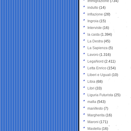
Immigrazione
(734)
indulto
(14)
inflazione
(26)
Ingroia
(15)
Interviste
(16)
la casta
(1.394)
La Destra
(45)
La Sapienza
(5)
Lavoro
(1.316)
LegaNord
(2.411)
Letta Enrico
(154)
Liberi e Uguali
(10)
Libia
(68)
Libri
(33)
Liguria Futurista
(25)
mafia
(543)
manifesto
(7)
Margherita
(16)
Maroni
(171)
Mastella
(16)