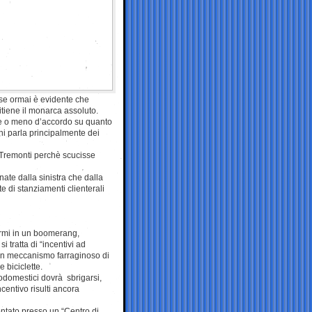
 se ormai è evidente che
ritiene il monarca assoluto.
ere o meno d’accordo su quanto
oni parla principalmente dei
a Tremonti perchè scucisse
nate dalla sinistra che dalla
e di stanziamenti clienterali
formi in un boomerang,
i tratta di “incentivi ad
 un meccanismo farraginoso di
 biciclette.
odomestici dovrà sbrigarsi,
entivo risulti ancora
ontato presso un “Centro di