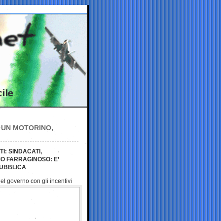
A UN MOTORINO,
I: SINDACATI,
O FARRAGINOSO: E’
PUBBLICA
 del governo con gli
incentivi