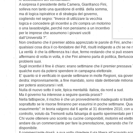
A sorpresa il presidente della Camera, Gianfranco Fini,
solleva non tanto una questione di entità della somma,
ma di logica ispiratrice e di strategia del governo,
cogliendo nel segno: “Invece di utilizzare la vecchia
logica e concedere gli incentivi a chi compra un motorino
o una lavastoviglie, perchè non pensiamo a un incentivo
per le imprese che assumono i giovani usciti
dall’Università ?”.
Non crediamo che il premier abbia apprezzato le parole di Fini, anche
qualsiasi cosa dica il co-fondatore del Pdl, risulti indigesto a chi se ne 
La verità è che la differenza tra i due, fermo restando che si può ess
affermano di volta in volta, è che Fini almeno parla di politica, Berlusc
problemi suoi.
Sugli incentivi il fine è chiaro: erano settimane che il premier pressav
qualche euro da potersi spendere in campagna elettorale.
E’ quanto si è verificato in queste settimane in molte Regioni, sia gover
destra: improvvisamente, a fine mandato, sono state deliberate milionat
per potersi assicurarsi i voti.
Nulla di nuovo sotto il sole, tipica mentalità italica, da nord a sud.
Ma il governo ha interesse a seguire questa prassi?
Nella fattispecie, il rischio è che un provvedimento inadeguato si tras
soprattutto se le risorse finiranno per esaurirsi in poche settimane. Qua s
esaurimento”: in teoria valgono dal 6 aprile al 31 dicembre 2010, con
controllo, voluto da Tremonti sulla falsariga di quello sperimentato per le
Chi vuole ottenere uno sconto su cucine componibili, motorini ed elettr
andare da un commerciante per fare la prenotazione, sperando che l’inc
disponibile.
Il commerciante dovrà a sua volta chiedere il via libera all’acquisto sc