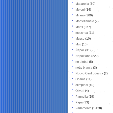
Mattarella
(60)
Meloni
(14)
Milano
(300)
Montezemolo
(7)
Monti
(357)
moschea
(11)
Musso
(10)
Muti
(10)
Napoli
(319)
Napolitano
(220)
no global
(5)
notte bianca
(3)
Nuovo Centrodestra
(2)
Obama
(11)
olimpiadi
(40)
Oliveri
(4)
Pannella
(29)
Papa
(33)
Parlamento
(1.428)