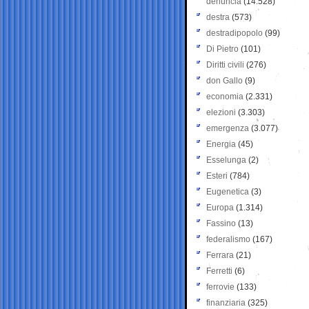
denuncia
(14.528)
destra
(573)
destradipopolo
(99)
Di Pietro
(101)
Diritti civili
(276)
don Gallo
(9)
economia
(2.331)
elezioni
(3.303)
emergenza
(3.077)
Energia
(45)
Esselunga
(2)
Esteri
(784)
Eugenetica
(3)
Europa
(1.314)
Fassino
(13)
federalismo
(167)
Ferrara
(21)
Ferretti
(6)
ferrovie
(133)
finanziaria
(325)