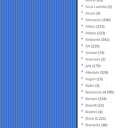
Aborto
(20)
Acca Larentia
(2)
Alcool
(3)
Alemanno
(150)
Alfano
(315)
Alitalia
(123)
Ambiente
(341)
AN
(210)
Animali
(74)
Arancioni
(2)
arte
(175)
Attentato
(329)
Auguri
(13)
Batini
(3)
Berlusconi
(4.295)
Bersani
(234)
Biasotti
(12)
Boldrini
(4)
Bossi
(1.221)
Brambilla
(38)