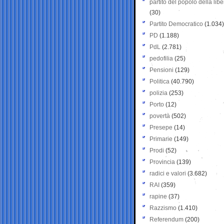
partito del popolo della libe
(30)
Partito Democratico
(1.034)
PD
(1.188)
PdL
(2.781)
pedofilia
(25)
Pensioni
(129)
Politica
(40.790)
polizia
(253)
Porto
(12)
povertà
(502)
Presepe
(14)
Primarie
(149)
Prodi
(52)
Provincia
(139)
radici e valori
(3.682)
RAI
(359)
rapine
(37)
Razzismo
(1.410)
Referendum
(200)