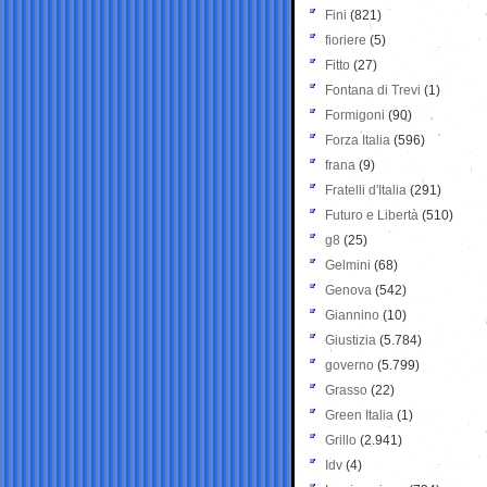
Fini
(821)
fioriere
(5)
Fitto
(27)
Fontana di Trevi
(1)
Formigoni
(90)
Forza Italia
(596)
frana
(9)
Fratelli d'Italia
(291)
Futuro e Libertà
(510)
g8
(25)
Gelmini
(68)
Genova
(542)
Giannino
(10)
Giustizia
(5.784)
governo
(5.799)
Grasso
(22)
Green Italia
(1)
Grillo
(2.941)
Idv
(4)