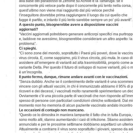
alla base del paradosso di Zenone su Achille e la Tartaruga: se il
concorrente più veloce parte dopo il concorrente più lento nella corsa,
quest’ultimo non viene mai raggiunto dal più veloce perché
l’inseguitore dovrebbe prima raggiungere il luogo da cui quello che
fugge è partito, e intanto il più lento sarebbe sempre un po’ più avanti”.
A questo punto, bisognerebbe avere a disposizione vaccini
aggiornati?
“Vaccini aggiornati potrebbero generare anticorpi specifici ma purtr
e, laddove ne avessimo, bisognerebbe considerare un altro aspetto: l
problema”.
Ci spieghi.
“Ci sono zone del mondo, soprattutto i Paesi più poveri, dove le vaccina
virus circola. E, come sappiamo, più il virus circola, più muta. In caso 
assistere all’emergere di varianti ad alta trasmissibilità, proprio come 
variante Delta. Per questo il futuro di sviluppo di nuove varianti, più o
è un’incognita.
Il punto fermo, dunque, rimane andare avanti con le vaccinazioni.
“Senza dubbio. Anche se il contenimento delle varianti è una scommes
vincere con gli attuali vaccini, in chi è immunizzato abbiamo il 95% di p
ricoveri e dei decessi, i vaccinati molto raramente sperimentano un dec
Ovviamente c’è una piccola parte di vaccinati che non risponde all’imm
spesso di persone con particolari condizioni cliniche sottostanti. Dal m
momento non ho memoria di alcun paziente vaccinato andato incontro
Le occasioni di contagio non mancano.
“Questo ce lo dimostra in maniera lampante il fatto che in tutta Europa, 
sono molto alti, stanno aumentando i casi di infezione. Stiamo assiste
annunciato e per le prossime settimane dobbiamo aspettarci un ulterio
Attualmente a contrarre il virus sono soprattutto i giovani, spesso da a