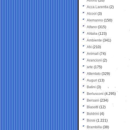
Aborto
(20)
Acca Larentia
(2)
Alcool
(3)
Alemanno
(150)
Alfano
(315)
Alitalia
(123)
Ambiente
(341)
AN
(210)
Animali
(74)
Arancioni
(2)
arte
(175)
Attentato
(329)
Auguri
(13)
Batini
(3)
Berlusconi
(4.295)
Bersani
(234)
Biasotti
(12)
Boldrini
(4)
Bossi
(1.221)
Brambilla
(38)