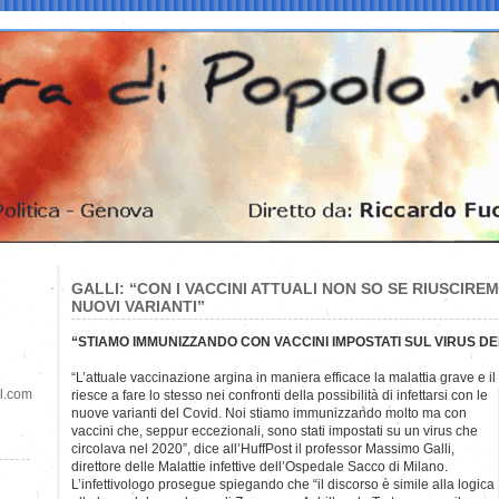
GALLI: “CON I VACCINI ATTUALI NON SO SE RIUSCIR
NUOVI VARIANTI”
“STIAMO IMMUNIZZANDO CON VACCINI IMPOSTATI SUL VIRUS DE
“L’attuale vaccinazione argina in maniera efficace la malattia grave e il
il.com
riesce a fare lo stesso nei confronti della possibilità di infettarsi con le
nuove varianti del Covid. Noi stiamo immunizzando molto ma con
vaccini che, seppur eccezionali, sono stati impostati su un virus che
circolava nel 2020”, dice all’HuffPost il professor Massimo Galli,
direttore delle Malattie infettive dell’Ospedale Sacco di Milano.
L’infettivologo prosegue spiegando che “il discorso è simile alla logica