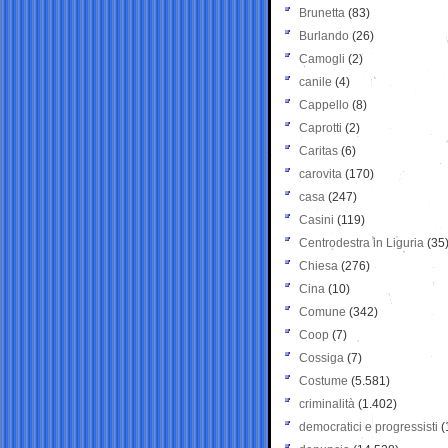
Brunetta
(83)
Burlando
(26)
Camogli
(2)
canile
(4)
Cappello
(8)
Caprotti
(2)
Caritas
(6)
carovita
(170)
casa
(247)
Casini
(119)
Centrodestra in Liguria
(35
Chiesa
(276)
Cina
(10)
Comune
(342)
Coop
(7)
Cossiga
(7)
Costume
(5.581)
criminalità
(1.402)
democratici e progressisti
(