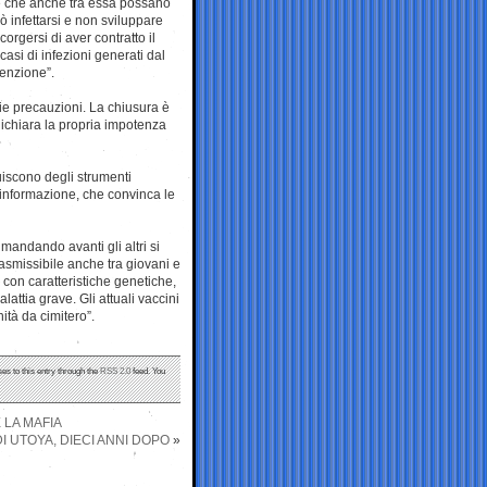
e che anche tra essa possano
uò infettarsi e non sviluppare
orgersi di aver contratto il
casi di infezioni generati dal
tenzione”.
rie precauzioni. La chiusura è
ichiara la propria impotenza
uiscono degli strumenti
a informazione, che convinca le
andando avanti gli altri si
rasmissibile anche tra giovani e
con caratteristiche genetiche,
lattia grave. Gli attuali vaccini
tà da cimitero”.
es to this entry through the
RSS 2.0
feed. You
 LA MAFIA
I UTOYA, DIECI ANNI DOPO
»