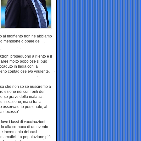
oppo al momento non ne abbiamo
a dimensione globale del
zioni proseguono a rilento e il
di aree molto popolose si può
accaduto in India con la
 meno contagiose e/o virulente,
sa che non so se riusciremo a
rotezione nei confronti dei
orso grave della malattia.
unizzazione, ma si tratta
io osservatorio personale, al
 a decesso”.
dove i tassi di vaccinazioni
ndo alla cronaca di un evento
re incremento dei casi.
sintomatici. La popolazione più