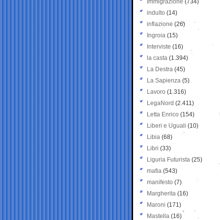
Immigrazione
(734)
indulto
(14)
inflazione
(26)
Ingroia
(15)
Interviste
(16)
la casta
(1.394)
La Destra
(45)
La Sapienza
(5)
Lavoro
(1.316)
LegaNord
(2.411)
Letta Enrico
(154)
Liberi e Uguali
(10)
Libia
(68)
Libri
(33)
Liguria Futurista
(25)
mafia
(543)
manifesto
(7)
Margherita
(16)
Maroni
(171)
Mastella
(16)