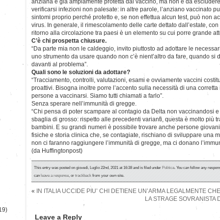
anziana è già ampiamente protetta dal vaccino, ma non è da escluder
verificarsi infezioni non palesate: in altre parole, l’anziano vaccinato p
sintomi proprio perché protetto e, se non effettua alcun test, può non acc
virus. In generale, il rimescolamento delle carte dettato dall’estate, con 
ritorno alla circolazione tra paesi è un elemento su cui porre grande at
C’è chi prospetta chiusure.
“Da parte mia non le caldeggio, invito piuttosto ad adottare le necessa
uno strumento da usare quando non c’è nient’altro da fare, quando si d
davanti al problema”.
Quali sono le soluzioni da adottare?
“Tracciamento, controlli, valutazioni, esami e ovviamente vaccini costit
proattivi. Bisogna inoltre porre l’accento sulla necessità di una corrett
persone a vaccinarsi. Siamo tutti chiamati a farlo”.
Senza sperare nell’immunità di gregge.
“Chi pensa di poter scampare al contagio da Delta non vaccinandosi e m
)
sbaglia di grosso: rispetto alle precedenti varianti, questa è molto più t
bambini. E su grandi numeri è possibile trovare anche persone giovani 
fisiche e storia clinica che, se contagiate, rischiano di sviluppare una ma
non ci faranno raggiungere l’immunità di gregge, ma ci donano l’immuni
(da Huffingtonpost)
This entry was posted on giovedì, Luglio 22nd, 2021 at 16:38 and is filed under
Politica
. You can follow any respons
can
leave a response
, or
trackback
from your own site.
«
IN ITALIA UCCIDE PIU’ CHI DETIENE UN’ARMA LEGALMENTE CHE
LA STRAGE SOVRANISTA D
19)
Leave a Reply