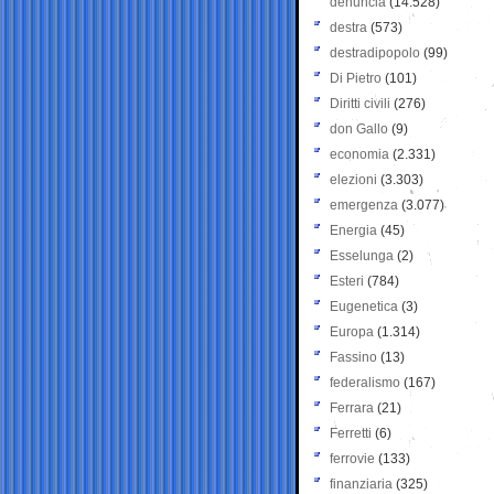
denuncia
(14.528)
destra
(573)
destradipopolo
(99)
Di Pietro
(101)
Diritti civili
(276)
don Gallo
(9)
economia
(2.331)
elezioni
(3.303)
emergenza
(3.077)
Energia
(45)
Esselunga
(2)
Esteri
(784)
Eugenetica
(3)
Europa
(1.314)
Fassino
(13)
federalismo
(167)
Ferrara
(21)
Ferretti
(6)
ferrovie
(133)
finanziaria
(325)