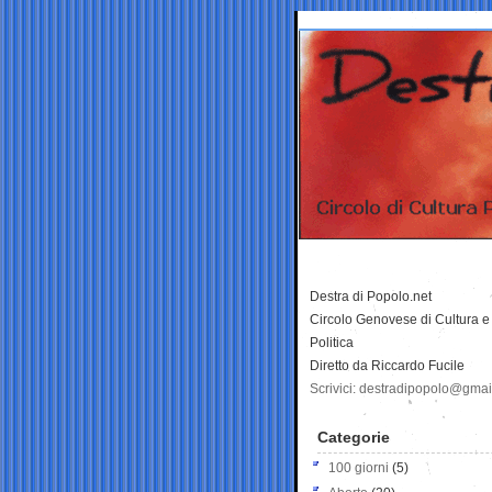
Destra di Popolo.net
Circolo Genovese di Cultura e
Politica
Diretto da Riccardo Fucile
Scrivici: destradipopolo@gma
Categorie
100 giorni
(5)