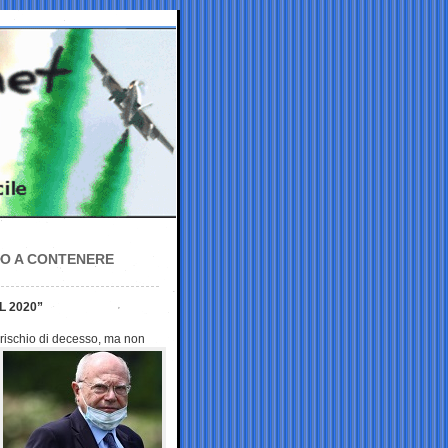
EMO A CONTENERE
L 2020”
 rischio di
decesso, ma non